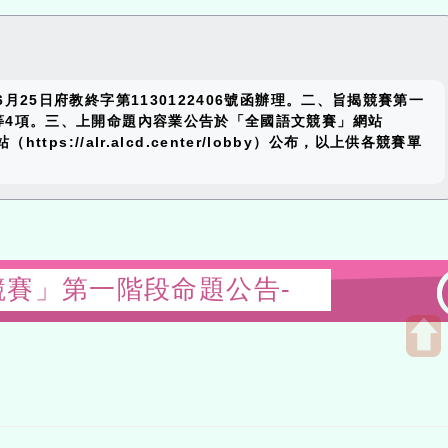
close
25日府教終字第1130122406號函辦理。二、旨揭競賽第一
block
等4項。三、上開命題內容業公告於「全國語文競賽」網站
ttps://alr.alcd.center/lobby）公布，以上供各競賽單
語文競賽」第一階段命題公告-
Open
uppe
block