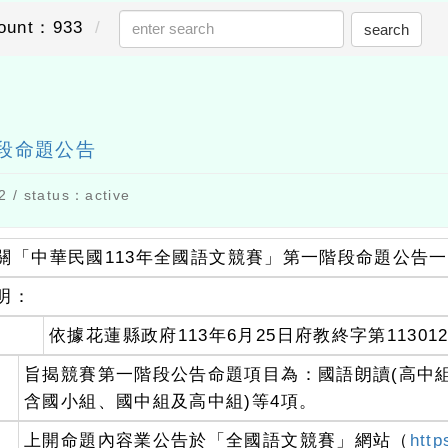
ount：933
search
send out
段命題公告
 / status：active
關「中華民國113年全國語文競賽」第一階段命題公告
明：
、
依據花蓮縣政府113年6月25日府教終字第11301
、
旨揭競賽第一階段公告命題項目為：國語朗讀(高中組
含國小組、國中組及高中組)等4項。
、
上開命題內容業公告於「全國語文競賽」網站（
http