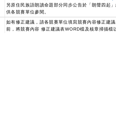
另原住民族語朗讀命題部分同步公告於「朗聲四起」
供各競賽單位參閱。
、
如有修正建議，請各競賽單位填寫競賽內容修正建議表(
前，將競賽內容 修正建議表WORD檔及核章掃描檔以電子郵
恕不受理。
able group：
member
visitors
download
Download attachment