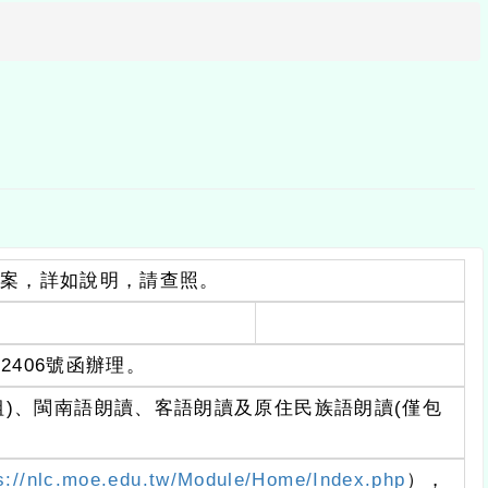
一案，詳如說明，請查照。
22406號函辦理。
)、閩南語朗讀、客語朗讀及原住民族語朗讀(僅包
s://nlc.moe.edu.tw/Module/Home/Index.php
），