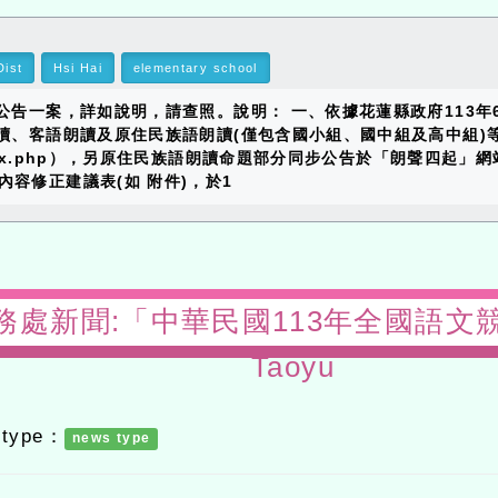
ist
Hsi Hai
elementary school
告一案，詳如說明，請查照。說明： 一、依據花蓮縣政府113年6月
朗讀、客語朗讀及原住民族語朗讀(僅包含國小組、國中組及高中組)
ome/Index.php），另原住民族語朗讀命題部分同步公告於「朗聲四起」網站（h
容修正建議表(如 附件)，於1
ws-教務處新聞:「中華民國113年全國
Taoyu
 type：
news type