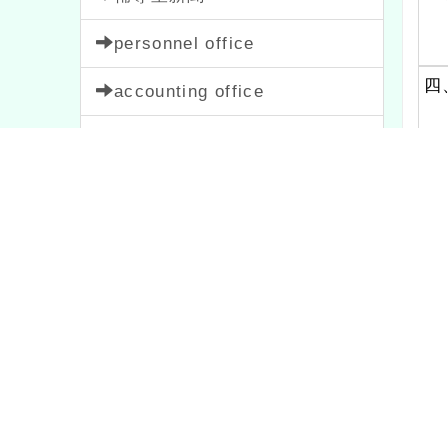
personnel office
四
accounting office
preschool
parent meeting
Teachers' Association
view
content tag
Att 
News
38
Activity
1054
Notice
33
feature
1
course
205
Sign up
1473