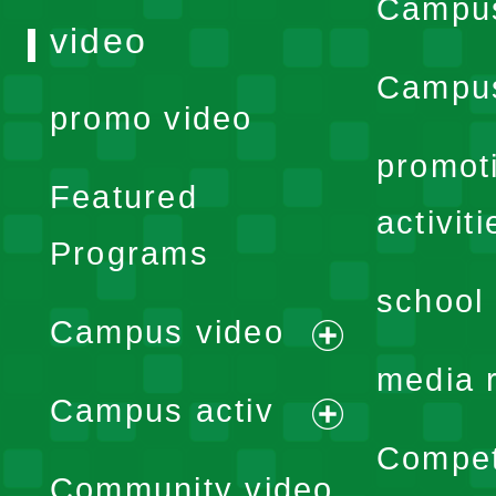
Campu
video
Campus
promo video
promot
Featured
activiti
Programs
school 
Campus video
expand
media 
Campus activ
menu
expand
Compet
Community video