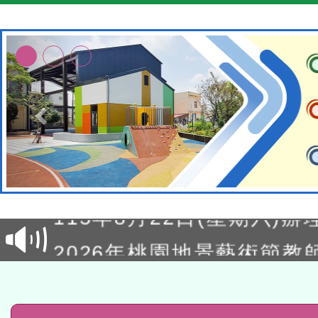
轉知經濟部水利署委託財
研究院辦理「115年表揚
115年8月22日(星期六)辦
位及節水達人選拔活動」
市孔廟祈福系列活動—儒門
2026年桃園地景藝術節教
航」
「2026桃園藝術巡演」活
宜
轉知教育部國民及學前教