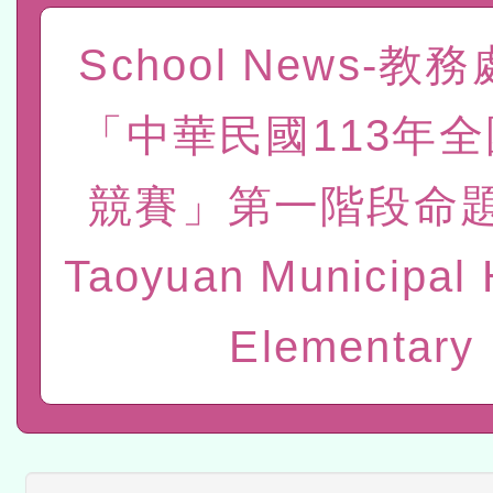
灣師範大學辦理「114至1
函轉國家教育研究院中心辦
School News-教
進學校輔導計畫師資專業
民族教育政策研討會「原
轉知教育部國民及學前教
「中華民國113年
計畫
趨勢與發展」
政府教育局辦理「115年
函轉國立臺灣師範大學辦
競賽」第一階段命題
研習實施計畫－夢的N次方
臺北學習中心115年度第2
轉知有關國立成功大學辦
北場」計畫
班」招生簡章及EDM
共融平台-教案暨教學示範
教育部國民及學前教育署「11
Taoyuan Municipal 
章
COVID-19疫苗接種計畫
轉知經濟部水利署委託財
Elementary
擴大為「滿6個月以上尚未
研究院辦理「115年表揚
115年8月22日(星期六)辦
措施，延長至115年9月28
位及節水達人選拔活動」
市孔廟祈福系列活動—儒門
2026年桃園地景藝術節教
航」
「2026桃園藝術巡演」活