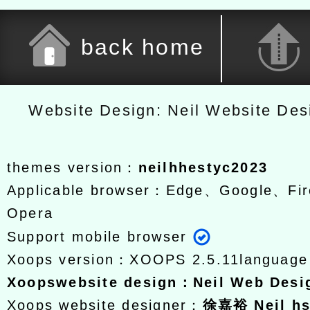
back home
Website Design: Neil Website De
themes version：
neilhhestyc2023
Applicable browser：Edge、Google、Fir
Opera
Support mobile browser
Xoops version：
XOOPS 2.5.11
languag
Xoops
website design
：
Neil Web Des
Xoops website designer：
徐嘉裕 Neil h