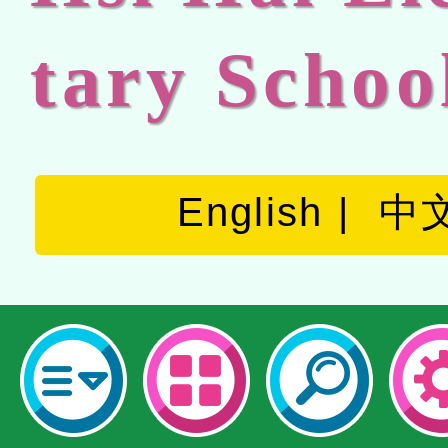
tary Schoo
English
中