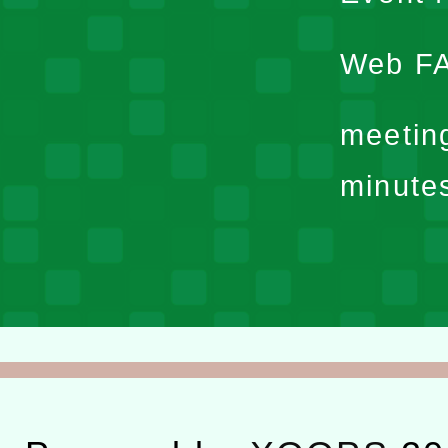
Web F
meetin
minute