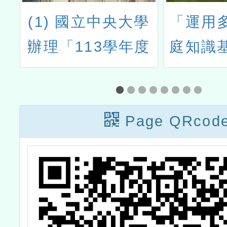
位
(1) 國立中央大學
「運用
教
辦理「113學年度
庭知識
)
推動國民中小學晨
方案課
讀運動－身教式閱
國教體
讀與聊書計畫」期
Page QRcod
住民學
末成果分享會