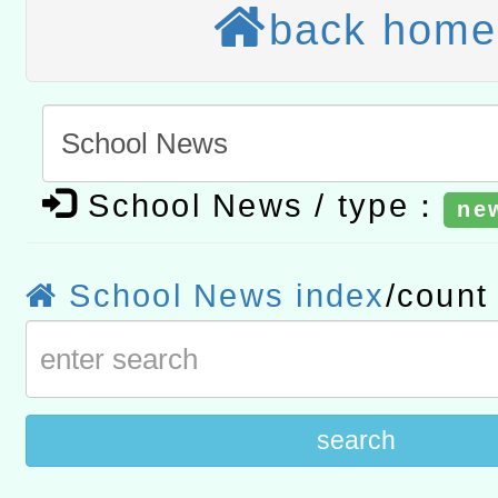
back home
宜
轉知教育部國民及學前教
灣師範大學辦理「114至1
函轉國家教育研究院中心辦
進學校輔導計畫師資專業
民族教育政策研討會「原
轉知教育部國民及學前教
School News / type：
計畫
趨勢與發展」
政府教育局辦理「115年
ne
函轉國立臺灣師範大學辦
研習實施計畫－夢的N次方
臺北學習中心115年度第2
轉知有關國立成功大學辦
School News index
/coun
北場」計畫
班」招生簡章及EDM
共融平台-教案暨教學示範
教育部國民及學前教育署「11
章
COVID-19疫苗接種計畫
擴大為「滿6個月以上尚未
search
措施，延長至115年9月28