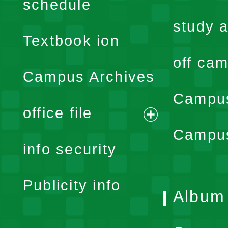
schedule
menu
study a
Textbook ion
off cam
Campus Archives
Campus
office file
expand
Campus
info security
menu
Publicity info
Album