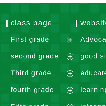
class page
websit
First grade
Advoca
expand
second grade
good si
menu
expand
Third grade
educat
menu
expand
fourth grade
learnin
menu
expand