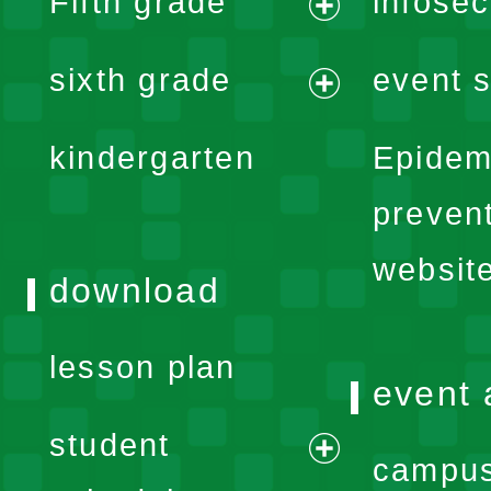
Fifth grade
infose
menu
expand
sixth grade
event s
menu
expand
kindergarten
Epidem
menu
preven
websit
download
lesson plan
event 
student
campus
expand