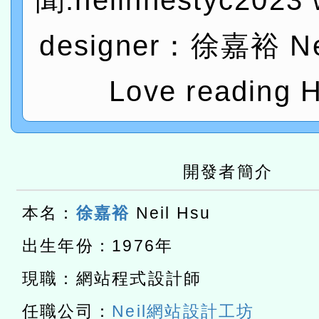
聞:neilhhestyc2023 
進學校輔導計畫師資專業
民族教育政策研討會「原
轉知教育部國民及學前教
designer：徐嘉裕 Nei
計畫
趨勢與發展」
政府教育局辦理「115年
函轉國立臺灣師範大學辦
研習實施計畫－夢的N次方
臺北學習中心115年度第2
轉知有關國立成功大學辦
Love reading H
北場」計畫
班」招生簡章及EDM
共融平台-教案暨教學示範
教育部國民及學前教育署「11
章
COVID-19疫苗接種計畫
轉知經濟部水利署委託財
開發者簡介
擴大為「滿6個月以上尚未
研究院辦理「115年表揚
115年8月22日(星期六)辦
本名：
徐嘉裕
Neil Hsu
措施，延長至115年9月28
位及節水達人選拔活動」
市孔廟祈福系列活動—儒門
2026年桃園地景藝術節教
出生年份：1976年
航」
「2026桃園藝術巡演」活
現職：網站程式設計師
宜
轉知教育部國民及學前教
任職公司：
Neil網站設計工坊