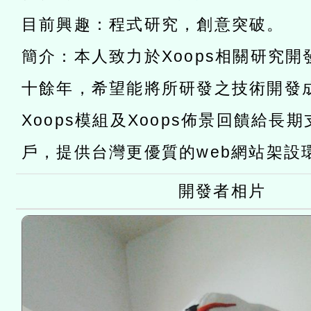
灣師範大學辦理「114至1
函轉國家教育研究院中心辦
目前興趣：程式研究，創意突破。
進學校輔導計畫師資專業
民族教育政策研討會「原
轉知教育部國民及學前教
簡介：本人致力於Xoops相關研究
計畫
趨勢與發展」
政府教育局辦理「115年
函轉國立臺灣師範大學辦
十餘年，希望能將所研發之技術開發
研習實施計畫－夢的N次方
臺北學習中心115年度第2
轉知有關國立成功大學辦
Xoops模組及Xoops佈景回饋給長
北場」計畫
班」招生簡章及EDM
共融平台-教案暨教學示範
教育部國民及學前教育署「11
戶，提供台灣更優質的web網站架設
章
COVID-19疫苗接種計畫
開發者相片
擴大為「滿6個月以上尚未
措施，延長至115年9月28