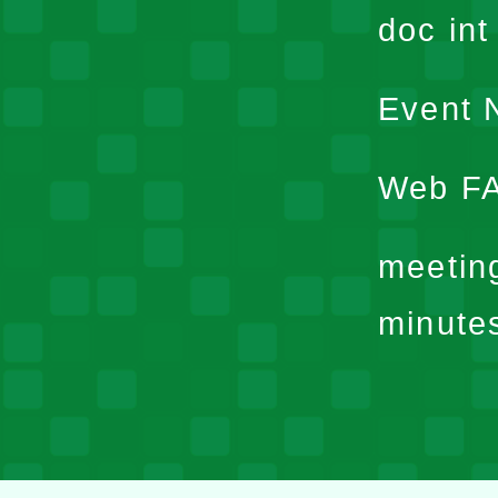
doc in
Event N
Web F
meetin
minute