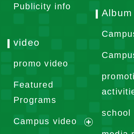
Publicity info
Album
Campu
video
Campus
promo video
promot
Featured
activiti
Programs
school 
Campus video
expand