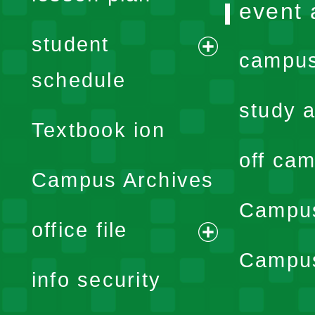
event 
student
campus
expand
schedule
menu
study a
Textbook ion
off cam
Campus Archives
Campus
office file
expand
Campus
info security
menu