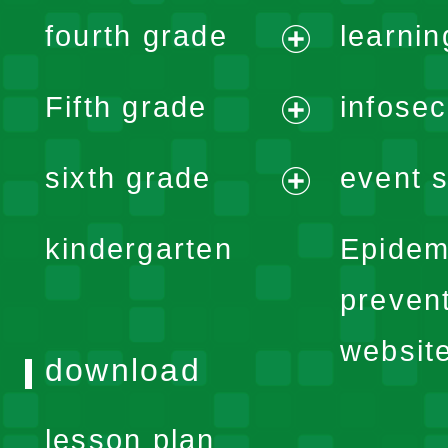
expand
fourth grade
learnin
menu
expand
Fifth grade
infose
menu
expand
sixth grade
event s
menu
expand
kindergarten
Epidem
menu
preven
websit
download
lesson plan