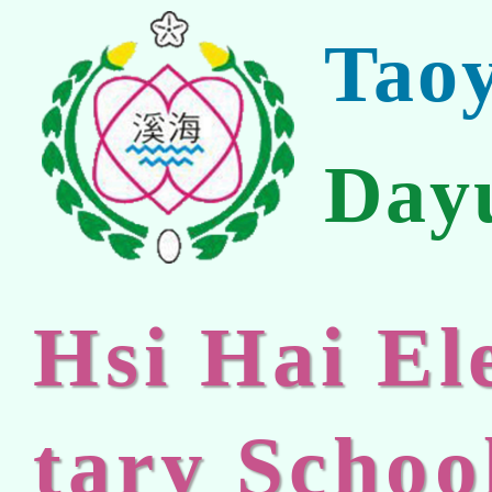
Tao
Day
Hsi Hai E
tary Schoo