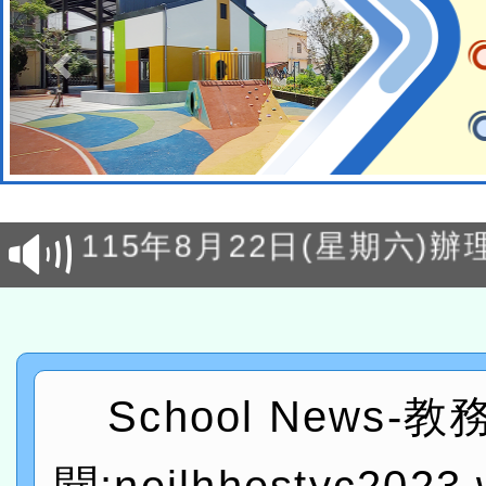
轉知經濟部水利署委託財
研究院辦理「115年表揚
115年8月22日(星期六)辦
位及節水達人選拔活動」
市孔廟祈福系列活動—儒門
2026年桃園地景藝術節教
航」
「2026桃園藝術巡演」活
宜
轉知教育部國民及學前教
School News-
灣師範大學辦理「114至1
函轉國家教育研究院中心辦