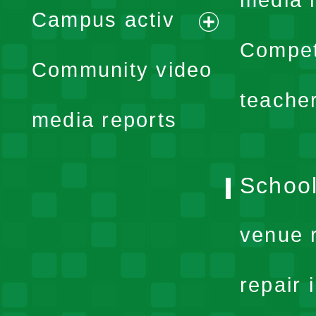
media 
Campus activ
menu
expand
Compet
Community video
menu
teache
media reports
School
venue 
repair 