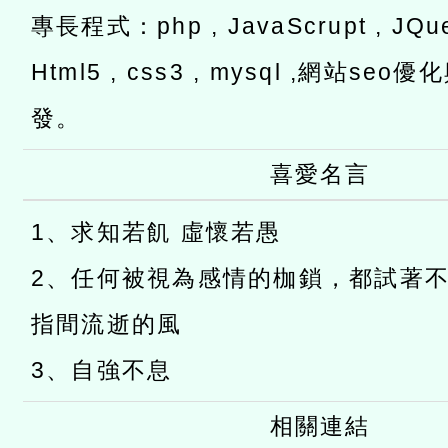
專長程式：php , JavaScrupt , JQuer
Html5 , css3 , mysql ,網站s
發。
喜愛名言
1、求知若飢 虛懷若愚
2、任何被視為感情的枷鎖，都試著
指間流逝的風
3、自強不息
相關連結