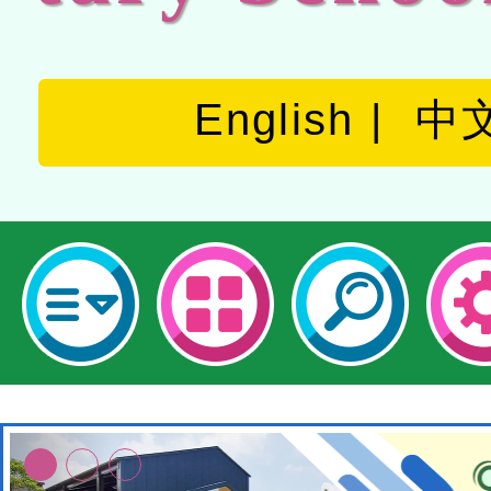
English
中