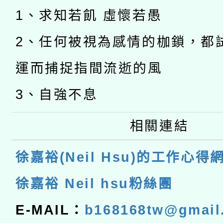
1、求知若飢 虛懷若愚
2、任何被視為感情的枷鎖，都
運而捕捉指間流逝的風
3、自強不息
相關連結
徐嘉裕(Neil Hsu)的工作心得
徐嘉裕 Neil hsu粉絲團
E-MAIL：
b168168tw@gmail