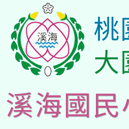
桃
大
溪海國民