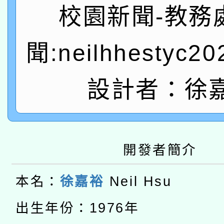
答一案
一案。
校園新聞-教務
本校115學年度第2次
人員健康講座「吃得安
聞:neilhhestyc2
適應運動共學行動站研
招甄選結果公告(無人
心」，鼓勵退休同仁踴
本館辦理115年度閱讀
招)
案。
設計者：徐
科技賦能─人工智慧(AI
暨閱讀推動專業研習
A3數位素養講師名單
礎課程
本校115學年度第1次
開發者簡介
本校115學年度第2次
第3次招考甄選結果公告
本名：
徐嘉裕
Neil Hsu
有關原住民族委員會11
次招考甄選結果公告(尚
出生年份：1976年