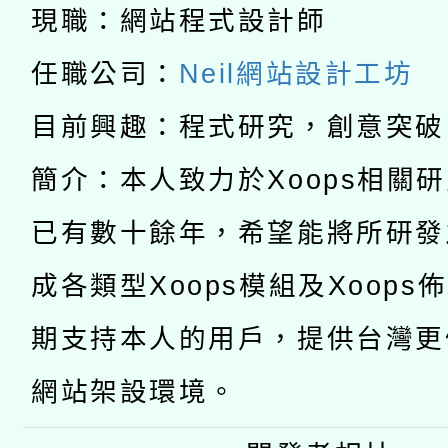
兒童少年暑期犯罪預防
公告之原住民族歲時祭
現職：網站程式設計師
有關本府115年70歲
答一案
一案。
任職公司：
Neil網站設計工坊
本校115學年度第2次
人員健康講座「吃得安
目前興趣：程式研究，創意突破
適應運動共學行動站研
招甄選結果公告(無人
心」，鼓勵退休同仁踴
簡介：本人致力於Xoops相關
本館辦理115年度閱讀
招)
案。
已有數十餘年，希望能將所研發
科技賦能─人工智慧(AI
暨閱讀推動專業研習
成各類型Xoops模組及Xoops
A3數位素養講師名單
礎課程
期支持本人的用戶，提供台灣更
網站架設環境。