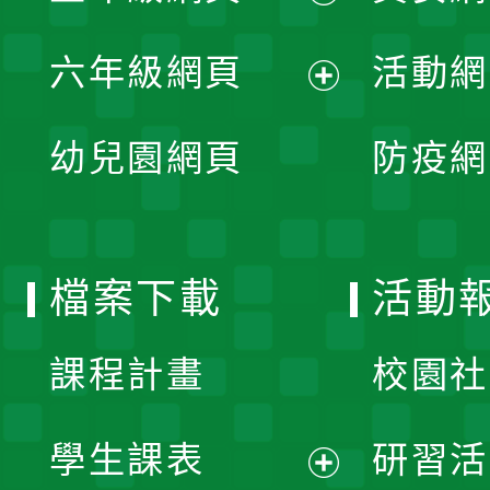
開
展
單
六年級網頁
活動網
選
開
展
單
幼兒園網頁
防疫網
選
開
單
選
檔案下載
活動
單
課程計畫
校園社
學生課表
研習活