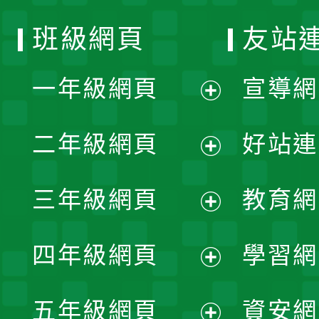
班級網頁
友站
一年級網頁
宣導網
展
二年級網頁
好站連
開
展
三年級網頁
教育網
選
開
展
單
四年級網頁
學習網
選
開
展
單
五年級網頁
資安網
選