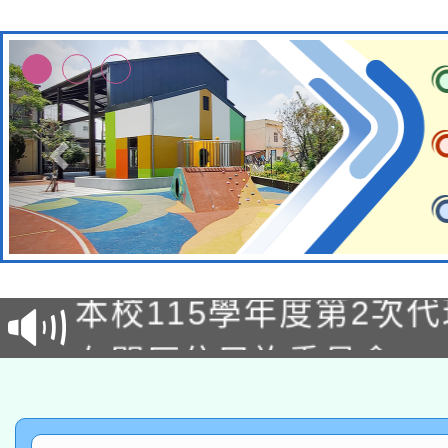
本校115學年度第1次
本校115學年度第2次
第3次招考甄選結果公告
有關原住民族委員會11
次招考甄選結果公告(尚
兒童少年暑期犯罪預防
公告之原住民族歲時祭
有關本府115年70歲