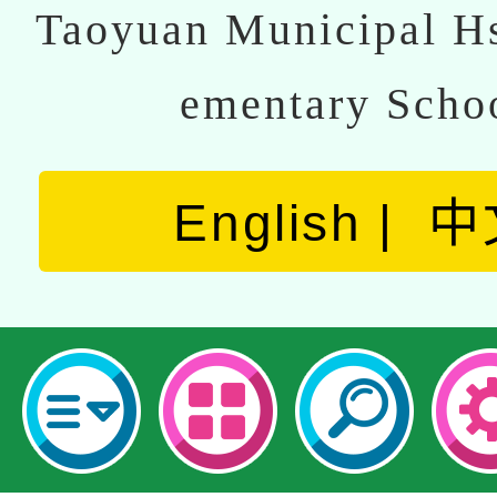
Taoyuan Municipal Hs
ementary Scho
English
中