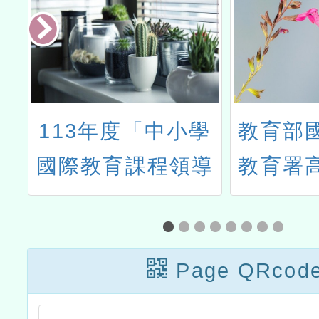
界
113年度「中小學
教育部
研
國際教育課程領導
教育署
者實作工作坊」實
校教師
施計畫
證培訓
Page QRcod
─114
加強班