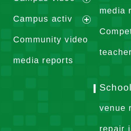
expand
media 
Campus activ
menu
expand
Compet
Community video
menu
teache
media reports
School
venue 
repair 