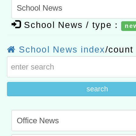
進學校輔導計畫師資專業
民族教育政策研討會「原
轉知教育部國民及學前教
School News / type：
計畫
趨勢與發展」
政府教育局辦理「115年
函轉國立臺灣師範大學辦
ne
研習實施計畫－夢的N次方
臺北學習中心115年度第2
轉知有關國立成功大學辦
School News index
/coun
北場」計畫
班」招生簡章及EDM
共融平台-教案暨教學示範
教育部國民及學前教育署「11
章
COVID-19疫苗接種計畫
擴大為「滿6個月以上尚未
search
措施，延長至115年9月28