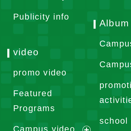
menu
Publicity info
Album
Campu
video
Campus
promo video
promot
Featured
activiti
Programs
school 
Campus video