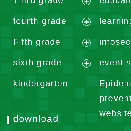
Third grade
educat
menu
expand
fourth grade
learnin
menu
expand
Fifth grade
infose
menu
expand
sixth grade
event s
menu
expand
kindergarten
Epidem
menu
preven
websit
download