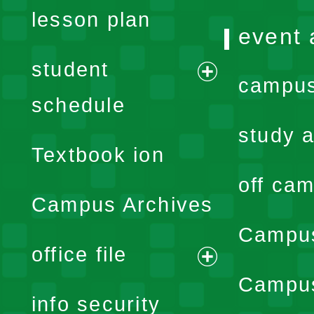
lesson plan
event 
student
campus
expand
schedule
menu
study a
Textbook ion
off cam
Campus Archives
Campus
office file
expand
Campus
info security