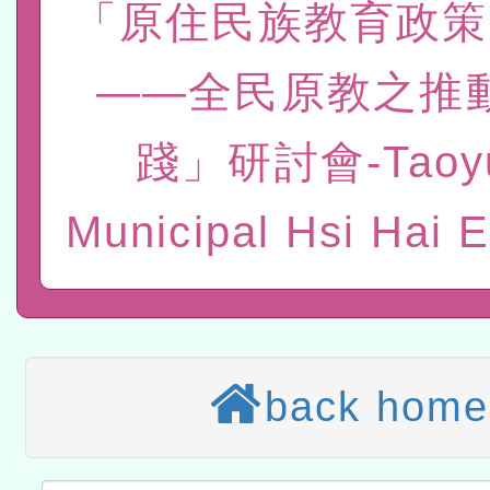
「原住民族教育政策
計畫
趨勢與發展」
政府教育局辦理「115年
函轉國立臺灣師範大學辦
——全民原教之推
研習實施計畫－夢的N次方
臺北學習中心115年度第2
轉知有關國立成功大學辦
北場」計畫
班」招生簡章及EDM
共融平台-教案暨教學示範
教育部國民及學前教育署「11
踐」研討會-Taoy
章
COVID-19疫苗接種計畫
轉知經濟部水利署委託財
Municipal Hsi Hai 
擴大為「滿6個月以上尚未
研究院辦理「115年表揚
115年8月22日(星期六)辦
措施，延長至115年9月28
位及節水達人選拔活動」
市孔廟祈福系列活動—儒門
2026年桃園地景藝術節教
航」
「2026桃園藝術巡演」活
back home
宜
轉知教育部國民及學前教
灣師範大學辦理「114至1
函轉國家教育研究院中心辦