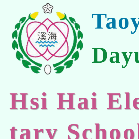
Tao
Day
Hsi Hai E
tary Schoo