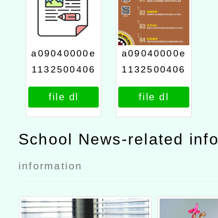
a09040000e
a09040000e
1132500406
1132500406
02
01
file dl
file dl
School News-related inf
information