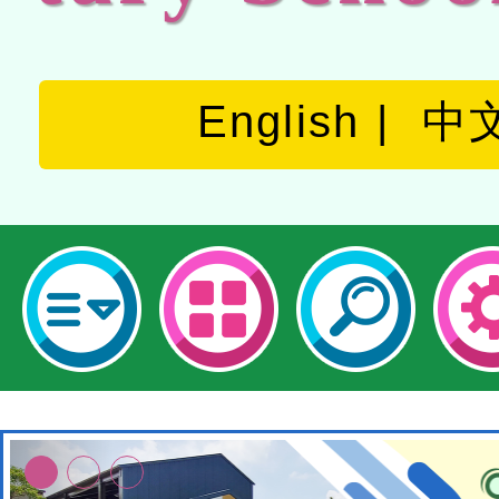
English
中