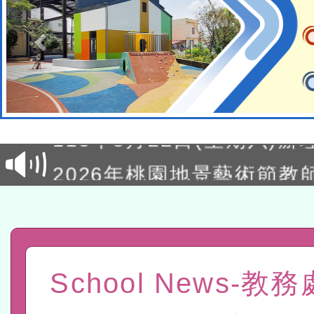
轉知經濟部水利署委託財
研究院辦理「115年表揚
115年8月22日(星期六)辦
位及節水達人選拔活動」
市孔廟祈福系列活動—儒門
2026年桃園地景藝術節教
航」
「2026桃園藝術巡演」活
宜
轉知教育部國民及學前教
灣師範大學辦理「114至1
函轉國家教育研究院中心辦
School News-教
進學校輔導計畫師資專業
民族教育政策研討會「原
轉知教育部國民及學前教