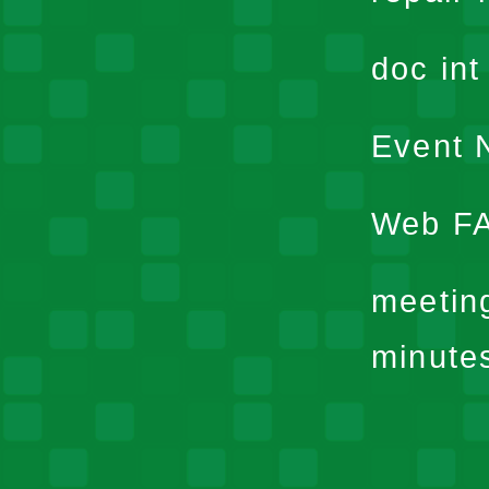
doc in
Event N
Web F
meetin
minute