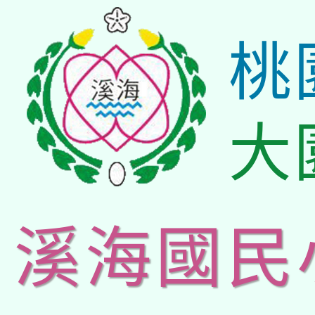
桃
大
溪海國民