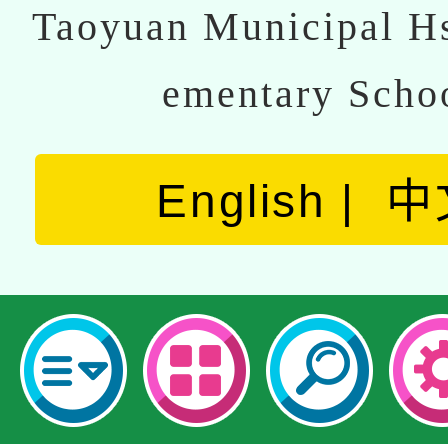
Taoyuan Municipal Hs
ementary Scho
English
中