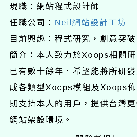
兒童少年暑期犯罪預防
現職：網站程式設計師
公告之原住民族歲時祭
有關本府115年70歲
答一案
任職公司：
Neil網站設計工坊
一案。
本校115學年度第2次
人員健康講座「吃得安
目前興趣：程式研究，創意突破
適應運動共學行動站研
招甄選結果公告(無人
心」，鼓勵退休同仁踴
簡介：本人致力於Xoops相關
本館辦理115年度閱讀
招)
已有數十餘年，希望能將所研發
案。
科技賦能─人工智慧(AI
暨閱讀推動專業研習
成各類型Xoops模組及Xoops
A3數位素養講師名單
礎課程
期支持本人的用戶，提供台灣更
網站架設環境。