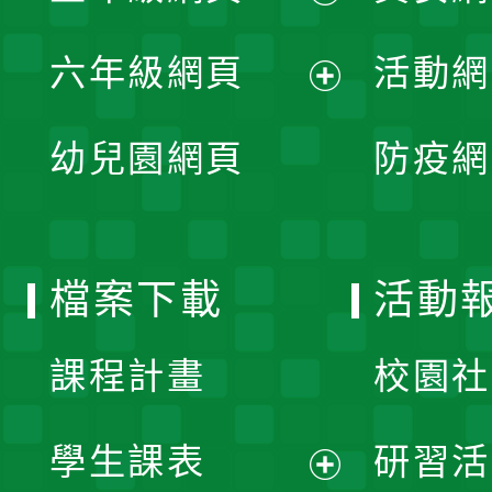
開
展
單
六年級網頁
活動網
選
開
展
單
幼兒園網頁
防疫網
選
開
單
選
檔案下載
活動
單
課程計畫
校園社
學生課表
研習活