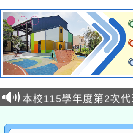
本校115學年度第1次
本校115學年度第2次
第3次招考甄選結果公告
有關原住民族委員會11
次招考甄選結果公告(尚
兒童少年暑期犯罪預防
公告之原住民族歲時祭