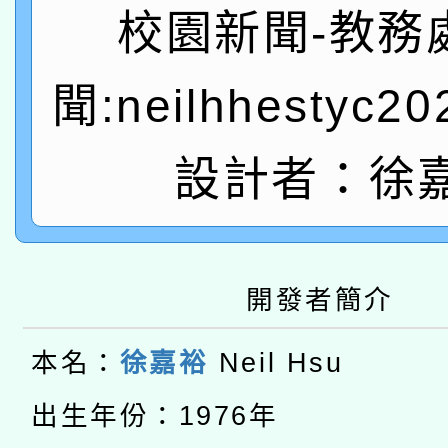
有關本府115年70歲
答一案
校園新聞-教務
一案。
本校115學年度第2次
人員健康講座「吃得安
聞:neilhhestyc2
適應運動共學行動站研
招甄選結果公告(無人
心」，鼓勵退休同仁踴
本館辦理115年度閱讀
設計者：徐
招)
案。
科技賦能─人工智慧(AI
暨閱讀推動專業研習
A3數位素養講師名單
礎課程
開發者簡介
本校115學年度第1次
本名：
徐嘉裕
Neil Hsu
本校115學年度第2次
第3次招考甄選結果公告
有關原住民族委員會11
出生年份：1976年
次招考甄選結果公告(尚