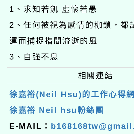
1、求知若飢 虛懷若愚
2、任何被視為感情的枷鎖，都
運而捕捉指間流逝的風
3、自強不息
相關連結
徐嘉裕(Neil Hsu)的工作心得
徐嘉裕 Neil hsu粉絲團
E-MAIL：
b168168tw@gmail