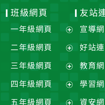
班級網頁
友站
一年級網頁
宣導網
展
二年級網頁
好站連
開
展
三年級網頁
教育網
選
開
展
單
四年級網頁
學習網
選
開
展
單
五年級網頁
資安網
選