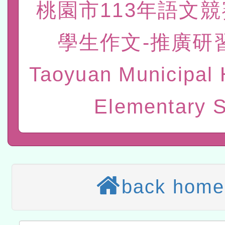
桃園市113年語文
赴陸應申請許可一案
轉知經濟部水利署委託財
學生作文-推廣研
研究院辦理「115年表揚
115年8月22日(星期六)辦
位及節水達人選拔活動」
市孔廟祈福系列活動—儒門
2026年桃園地景藝術節教
Taoyuan Municipal 
航」
本校115學年度第2次代理
Elementary 
結果公告(無人報名，續辦
適應運動共學行動站研習
本館辦理115年度閱讀磐
讀推動專業研習
科技賦能─人工智慧(AI)
back home
程
A3數位素養講師名單
「數位內容與教學軟體線上課程