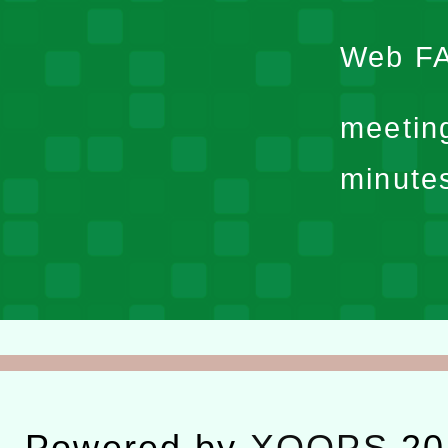
Web F
meetin
minute
Powered by
XOOPS
20