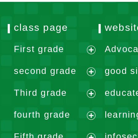
class page
websit
First grade
Advoca
expand
second grade
good si
menu
expand
Third grade
educat
menu
expand
fourth grade
learnin
menu
expand
Fifth grade
infose