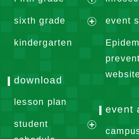
menu
expand
sixth grade
event s
menu
expand
kindergarten
Epidem
menu
preven
websit
download
lesson plan
event 
student
campus
expand