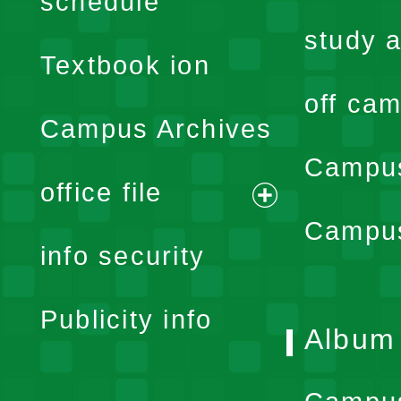
schedule
menu
study a
Textbook ion
off cam
Campus Archives
Campus
office file
expand
Campus
info security
menu
Publicity info
Album