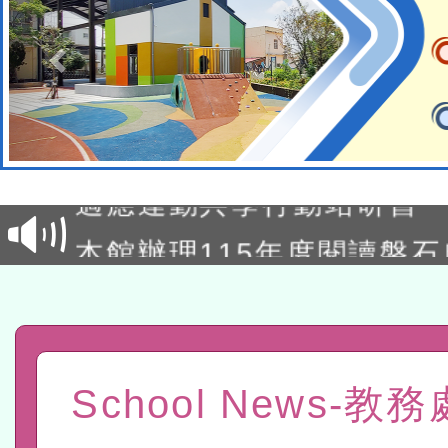
本校115學年度第2次代理
結果公告(無人報名，續辦
適應運動共學行動站研習
本館辦理115年度閱讀磐
讀推動專業研習
科技賦能─人工智慧(AI)
程
A3數位素養講師名單
「數位內容與教學軟體線上課程
School News-教
t」
有關大陸委員會函釋公務