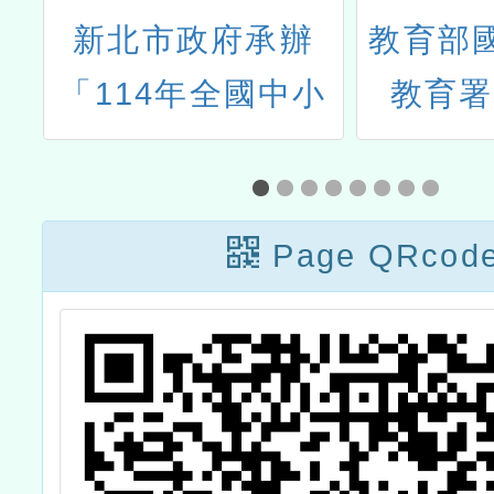
業
新北市政府承辦
教育部
畫
「114年全國中小
教育署
元
學客家藝文競賽」
（202
臺
北區初賽
年英語
Page QRcod
2