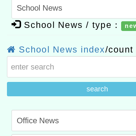
t」
有關大陸委員會函釋公務
School News / type：
赴陸應申請許可一案
ne
轉知經濟部水利署委託財
研究院辦理「115年表揚
115年8月22日(星期六)辦
School News index
/coun
位及節水達人選拔活動」
市孔廟祈福系列活動—儒門
2026年桃園地景藝術節教
航」
search