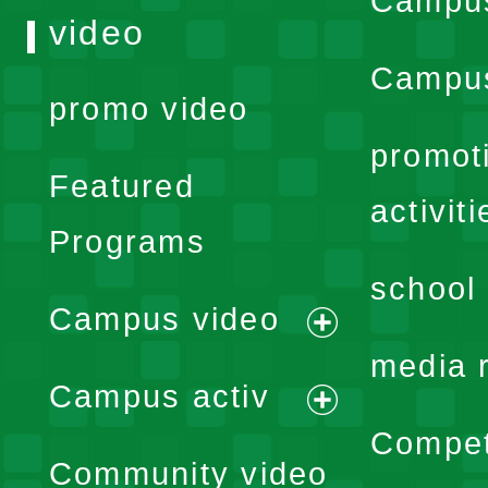
Campu
video
Campus
promo video
promot
Featured
activiti
Programs
school 
Campus video
expand
media 
Campus activ
menu
expand
Compet
Community video