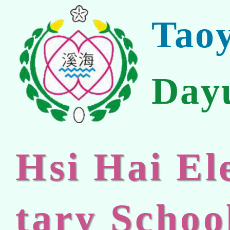
Tao
Day
Hsi Hai E
tary Schoo