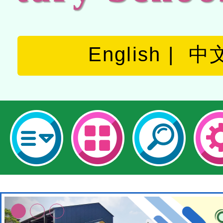
English
中