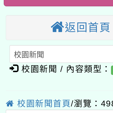
招甄選結果公告(無人
本館辦理115年度閱讀
招)
科技賦能─人工智慧(AI
暨閱讀推動專業研習
返回首頁
A3數位素養講師名單
礎課程
「數位內容與教學軟體線
有關大陸委員會函釋公
pilot」
校園新聞 / 內容類型：
轉知經濟部水利署委託
薪期間赴陸應申請許可
115年8月22日(星期六)
業技術研究院辦理「11
2026年桃園地景藝術
桃園市孔廟祈福系列活
用水績優單位及節水達
校園新聞首頁
/瀏覽：49