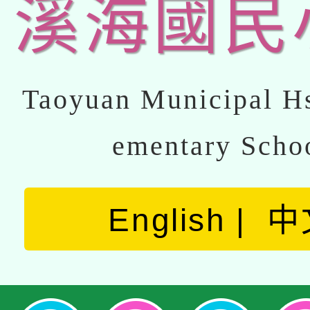
溪海國民
Taoyuan Municipal Hs
ementary Scho
English
中