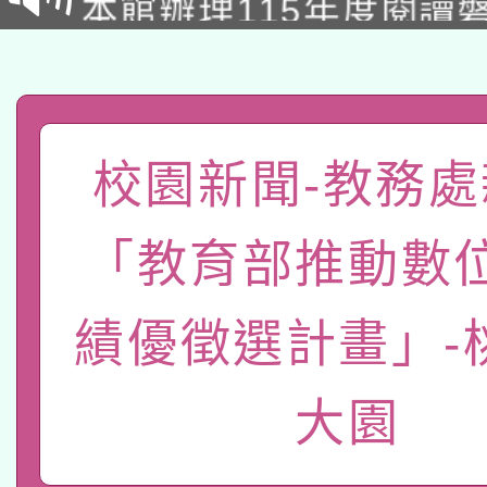
招)
科技賦能─人工智慧(AI
暨閱讀推動專業研習
A3數位素養講師名單
礎課程
「數位內容與教學軟體線
校園新聞-教務處
有關大陸委員會函釋公
pilot」
「教育部推動數
轉知經濟部水利署委託
薪期間赴陸應申請許可
115年8月22日(星期六)
業技術研究院辦理「11
績優徵選計畫」-
2026年桃園地景藝術
桃園市孔廟祈福系列活
用水績優單位及節水達
大園
本校115學年度第2次
開 智慧啟航」
動」
適應運動共學行動站研