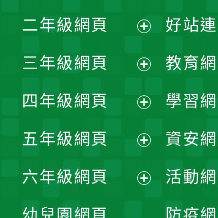
展
二年級網頁
好站連
開
展
三年級網頁
教育網
選
開
展
單
四年級網頁
學習網
選
開
展
單
五年級網頁
資安網
選
開
展
單
六年級網頁
活動網
選
開
展
單
幼兒園網頁
防疫網
選