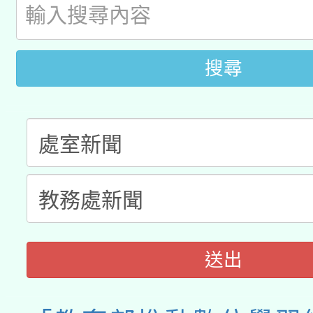
開 智慧啟航」
動」
搜尋
送出