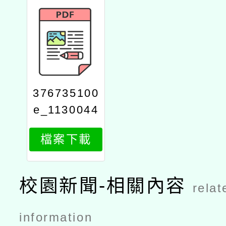
376735100
e_1130044
095_attach
檔案下載
4
校園新聞-相關內容
relat
information