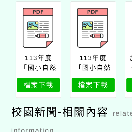
113年度
113年度
「國小自然
「國小自然
科學實驗研
與生活科技
檔案下載
檔案下載
究」2學分
學習領域初
報名
階教學知
能」2學分
校園新聞-相關內容
relat
報名
information