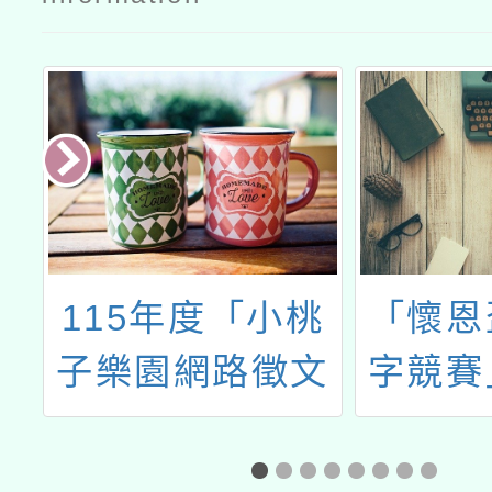
學
115年度「小桃
「懷恩
國
子樂園網路徵文
字競賽
辦
競賽」第1期徵
教
選活動