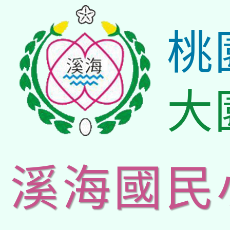
桃
大
溪海國民