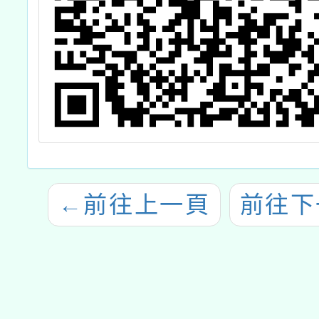
←
前往上一頁
前往下