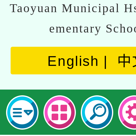
Taoyuan Municipal Hs
ementary Scho
English
中