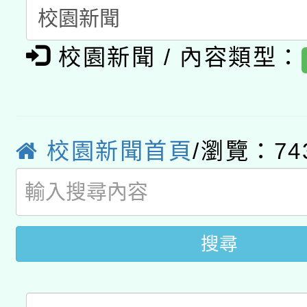
函轉國家教育研究院中心
國立臺灣師範大學辦理「1
校園新聞 / 內容類型：
轉知教育部國民及學前
原住民族教育政策研討
年度健康促進學校輔導
函轉國立臺灣師範大學
新北市政府教育局辦理「
族教育國際趨勢與發展
業成長研習」實施計畫
轉知有關國立成功大學
族語言臺北學習中心11
師專業成長研習實施計
校園新聞首頁
/瀏覽：74
教育部國民及學前教育署「
文教學共融平台-教案
「族語學習班」招生簡章
方素養工作坊新北場」
本市兒童口腔健康促進
年度COVID-19疫苗
件」活動簡章
宣導素材2份，請協助
接種對象擴大為「滿6
搜尋
管道加強宣導
接種之民眾」措施，延長