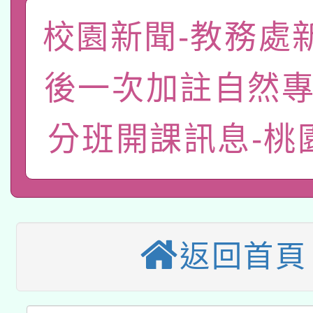
轉知教育部國民及學前
原住民族教育政策研討
年度健康促進學校輔導
校園新聞-教務處
函轉國立臺灣師範大學
新北市政府教育局辦理「
族教育國際趨勢與發展
業成長研習」實施計畫
後一次加註自然專
轉知有關國立成功大學
族語言臺北學習中心11
師專業成長研習實施計
教育部國民及學前教育署「
文教學共融平台-教案
分班開課訊息-桃
「族語學習班」招生簡章
方素養工作坊新北場」
本市兒童口腔健康促進
年度COVID-19疫苗
件」活動簡章
115年8月22日(星期六)
宣導素材2份，請協助
接種對象擴大為「滿6
2026年桃園地景藝術
桃園市孔廟祈福系列活
管道加強宣導
接種之民眾」措施，延長
返回首頁
「2026桃園藝術巡演
開 智慧啟航」
月28日止
轉知教育部國民及學前
關事宜