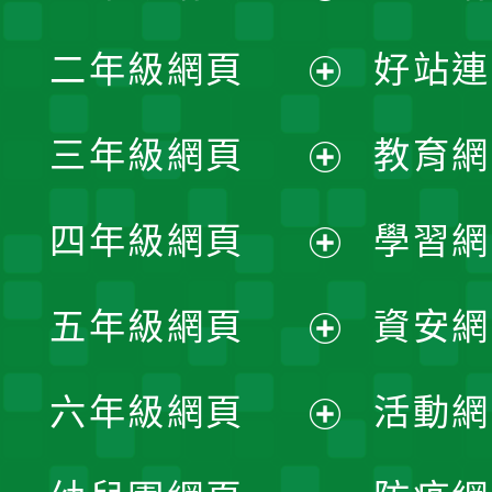
展
二年級網頁
好站連
開
展
三年級網頁
教育網
選
開
展
單
四年級網頁
學習網
選
開
展
單
五年級網頁
資安網
選
開
展
單
六年級網頁
活動網
選
開
展
單