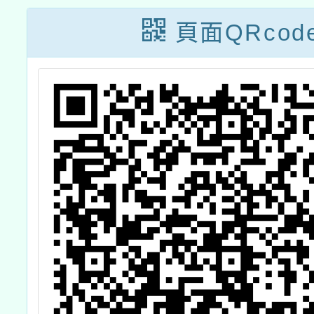
土
頁面QRcod
師
研