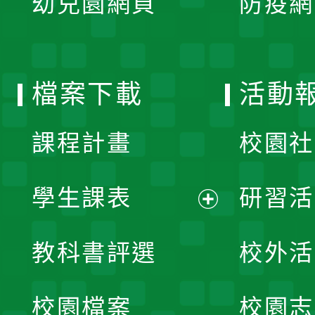
幼兒園網頁
防疫網
選
開
單
選
檔案下載
活動
單
課程計畫
校園社
學生課表
研習活
展
教科書評選
校外活
開
校園檔案
校園志
選