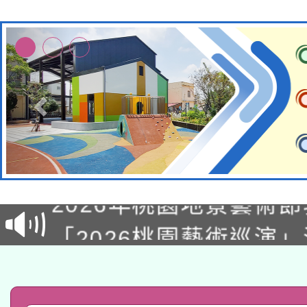
115年8月22日(星期六)
2026年桃園地景藝術
桃園市孔廟祈福系列活
「2026桃園藝術巡演
開 智慧啟航」
轉知教育部國民及學前
關事宜
函轉國家教育研究院中心
國立臺灣師範大學辦理「1