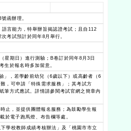
83號函辦理。
語言能力，特舉辦旨揭認證考試；且自112
第2次考試預計於同年8月舉行。
日（星期日）進行測驗；B卷訂於同年8月3日
考生於報名時多加留意。
測驗」，若學齡前幼兒（6歲以下）或高齡者（6
困難，可申請「特殊需求服務」；其考試方
紙筆方式應試。詳情請參閱考試官網之簡章內
下午5時止，並提供團體報名服務；為鼓勵學生報
登載於電子跑馬燈、布告欄等處。
以下學校教師成績考核辦法」及「桃園市市立