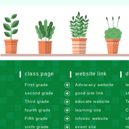
class page
website link
d
First grade
Advocacy website
l
e
second grade
good site link
s
x
e
Third grade
educate website
T
p
x
e
fourth grade
learning site
C
a
p
x
e
n
Fifth grade
infosec website
o
a
p
x
e
d
n
sixth grade
event site
i
a