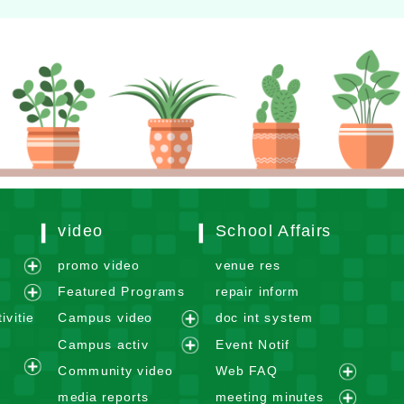
video
School Affairs
m
promo video
venue res
e
Featured Programs
repair inform
x
e
ivitie
Campus video
doc int system
p
x
e
Campus activ
Event Notif
a
p
x
e
n
Community video
Web FAQ
a
p
e
x
e
d
n
media reports
meeting minutes
a