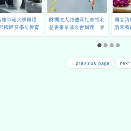
高雄師範大學辦理
財團法人維他露社會福利
國立清
部國民及學前教育
慈善事業基金會辦理「第
讀素養
地區國中小非自然
25屆 維他露文化獎全國臺
域專長之授課教師
灣台語答喙鼓比賽」
用教學培力計畫」
AI輔助國中自然領
←
previous page
next
教學工作坊-北區場
次研習資訊