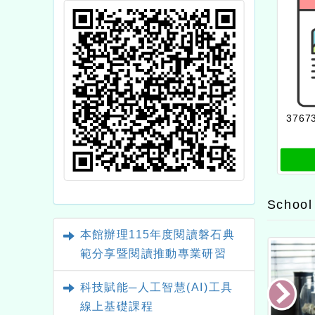
3767
School
本館辦理115年度閱讀磐石典
範分享暨閱讀推動專業研習
科技賦能─人工智慧(AI)工具
線上基礎課程