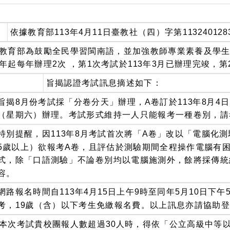
：
依據教育部113年4月11日臺教社（四）字第11324012
教育部為鼓勵全民學習閩南語，並加強教師專業素養及學生 
年起每年辦理2次 ，第1次考試於113年3月已辦理完竣，
旨揭認證考試訊息摘述如下：
旨揭8月份考試採「分卷分天」辦理，A卷訂於113年8月4
（星期六）辦理。考試形式維持一人只能報考一種卷別，請
特別提醒，因113年8月考試首次將「A卷」改以「電腦化
5歲以上）欲報考A卷，且評估於測驗期間全程操作電腦有
式，除「口語測驗」不論卷別均以電腦施測外，餘將採傳統
容。
網路報名時間自113年4月15日上午9時至同年5月10日
考，19歲（含）以下考生免繳報名費。以上訊息亦請協助
本次考試貴校團報人數超過30人時，得依「公立高級中等