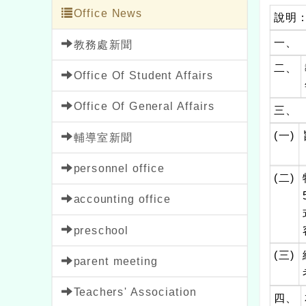
Office News
說明
一、
教務處新聞
二、
Office Of Student Affairs
Office Of General Affairs
三、
(一)
輔導室新聞
personnel office
(二)
accounting office
preschool
(三)
parent meeting
Teachers' Association
四、