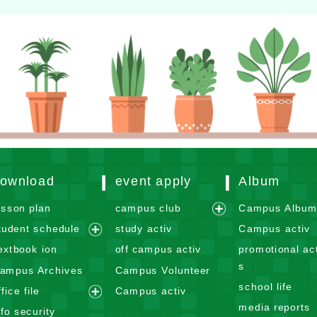
ownload
event apply
Album
esson plan
campus club
Campus Albu
e
tudent schedule
study activ
Campus activ
x
e
extbook ion
off campus activ
promotional act
p
x
s
ampus Archives
Campus Volunteer
a
p
school life
n
ffice file
Campus activ
a
e
d
media reports
n
nfo security