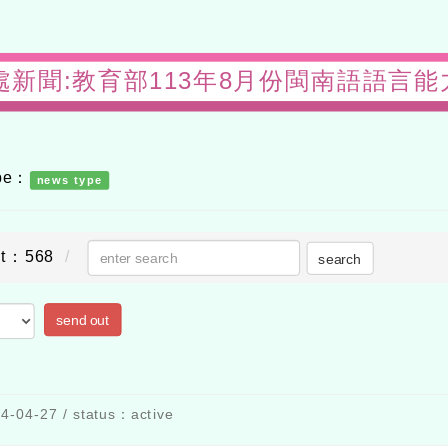
-教務處新聞:教育部113年8月份閩南語語言能力
ype：
news type
nt：568
search
send out
試
-04-27 / status：active