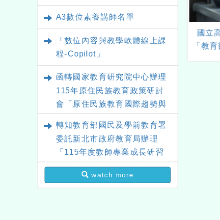
A3數位素養講師名單
2學年度國民中小學自
2024年苗栗縣第27屆夢花
國立
「數位內容與教學軟體線上課
領域教師探究、動
文學獎暨苗栗縣文學集
「教育
程-Copilot」
探究、跨領域探究
署偏鄉
M)之課程設計與專業
科學領
函轉國家教育研究院中心辦理
長計畫」—「第三
數位應
115年原住民族教育政策研討
究課程實施研習活
生成式
會「原住民族教育國際趨勢與
動」一案
域教師
發展」
轉知教育部國民及學前教育署
委託新北市政府教育局辦理
「115年度教師專業成長研習
實施計畫－夢的N次方素養工
watch more
作坊新北場」計畫