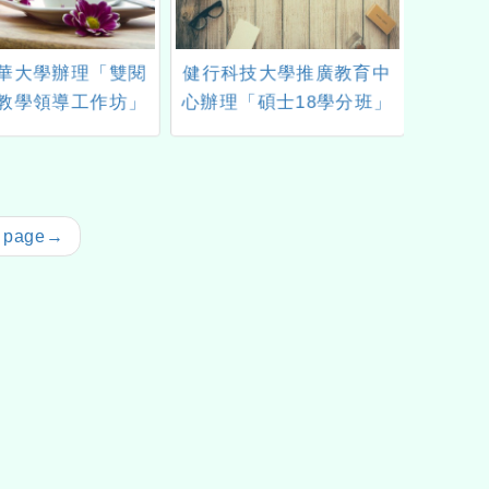
華大學辦理「雙閱
健行科技大學推廣教育中
115年
教學領導工作坊」
心辦理「碩士18學分班」
實施計
工作坊
 page
→