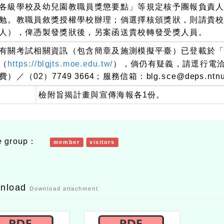
各級學校及幼兒園教職員獎懲要點」等規定核予團報負責人
勉。教職員敘獎授權學校辦理；倘選擇核頒獎狀，則請貴校
人），俾憑製發獎狀後，另案函送貴校轉發受獎人員。
有關考試相關資訊（包含簡章及施測模擬平臺）已登載於「
（
https://blgjts.moe.edu.tw/
），倘仍有疑義，請逕行電洽總試
費）／（02）7749 3664；服務信箱：blg.sce@deps.ntnu
檢附旨揭計畫與宣傳海報各1份。
e group：
member
visitors
wnload
Download attachment