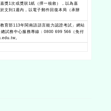
嘉獎1次或獎狀1紙（擇一核敘），以為嘉
於文到1週內，以電子郵件回復本局（承辦
教育部113年閩南語語言能力認證考試」網站
務中心服務專線：0800 699 566（免付
.edu.tw。