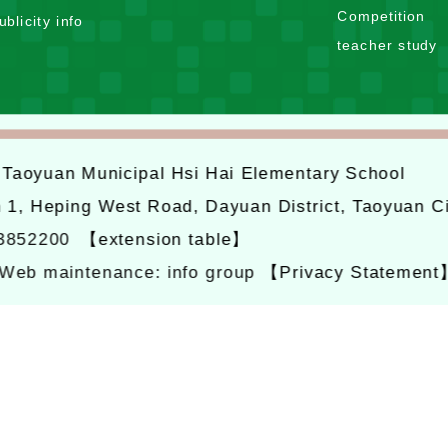
x
m
d
Competition
ublicity info
p
e
m
teacher study
a
n
e
n
u
n
d
u
m
e
6
Taoyuan Municipal Hsi Hai Elementary School
n
u
n 1, Heping West Road, Dayuan District, Taoyuan C
-3852200
【extension table】
Web maintenance: info group
【Privacy Statement