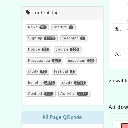
content tag
News
38
feature
1
五、
Sign up
1473
teaching
7
Notice
33
course
205
六、
Propaganda
114
important
20
study
75
festival
2
viewabl
bulletin
1571
study
1705
Contest
511
Activity
1054
Att do
Page QRcode