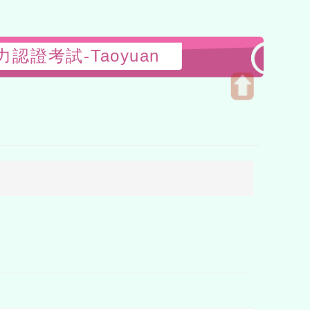
認證考試-Taoyuan
Open
upper
block