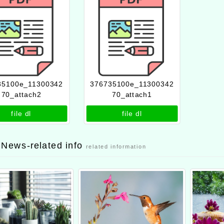
35100e_11300342
376735100e_11300342
70_attach2
70_attach1
file dl
file dl
 News-related info
related information