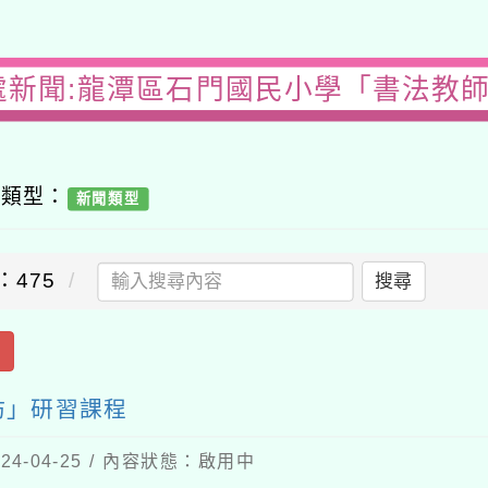
處新聞:龍潭區石門國民小學「書法教
容類型：
新聞類型
：475
搜尋
出
坊」研習課程
4-04-25 / 內容狀態：啟用中