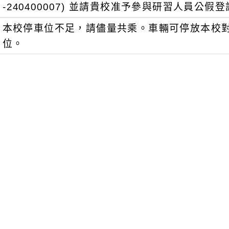
-240400007) 並請貴校准予參與研習人員公假
本校停車位不足，請儘量共乘。車輛可停放本校
位。
瀏覽群組：
註冊會員
訪客
聞-相關內容
related information