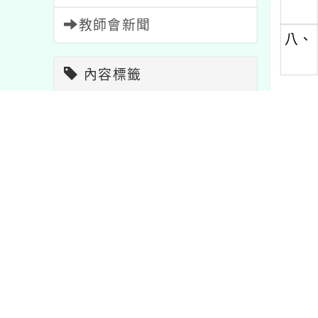
教師會新聞
八、
內容標籤
課程
205
比賽
511
內文可
教學
7
特色
1
資訊
38
報名
1473
節日
2
校園新
活動
1054
注意
33
重要
20
宣導
114
公告
1572
學習
75
研習
1706