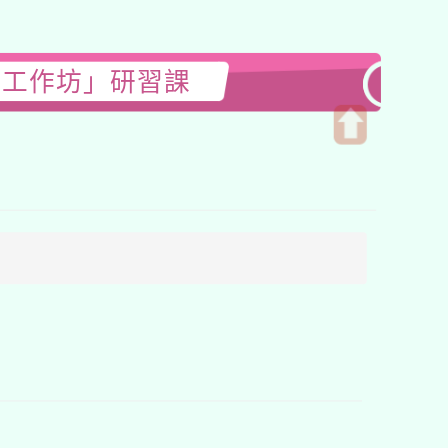
師工作坊」研習課
開
啟
上
方
區
塊