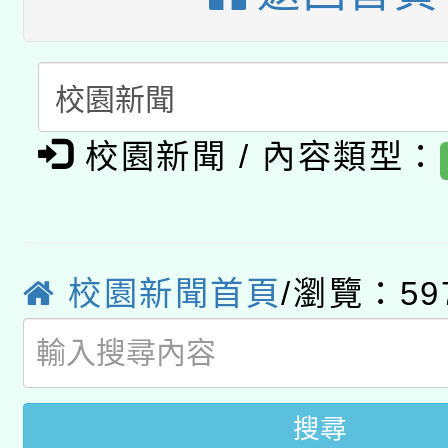
有關本府115年70歲
答一案
一案。
本校115學年度第2次
人員健康講座「吃得安
適應運動共學行動站研
招甄選結果公告(無人
心」，鼓勵退休同仁踴
校園新聞 / 內容類型：
本館辦理115年度閱讀
招)
案。
科技賦能─人工智慧(AI
暨閱讀推動專業研習
A3數位素養講師名單
校園新聞首頁
/瀏覽：59
礎課程
搜尋