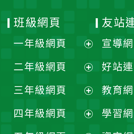
班級網頁
友站
一年級網頁
宣導網
展
二年級網頁
好站連
開
展
三年級網頁
教育網
選
開
展
單
四年級網頁
學習網
選
開
展
單