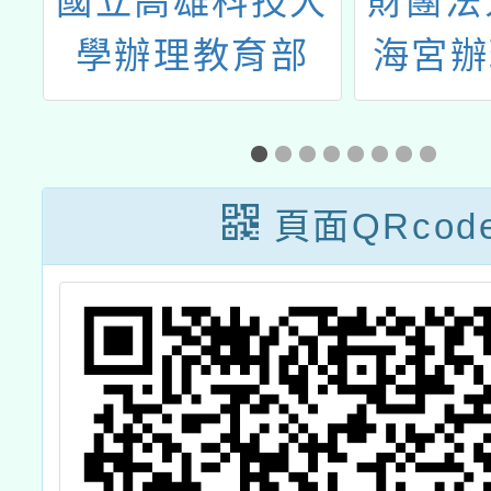
辦
國立高雄科技大
財團法
度
學辦理教育部
海宮辦
智
「技職永續破風
年度第
新
者計畫」【一場
書法比
募
有「職」感的競
頁面QRcod
賽──教案設計
與教學實踐徵
件】