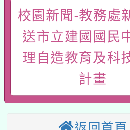
本校115學年度第2次
人員健康講座「吃得安
校園新聞-教務處
適應運動共學行動站研
招甄選結果公告(無人
心」，鼓勵退休同仁踴
送市立建國國民
本館辦理115年度閱讀
招)
案。
科技賦能─人工智慧(AI
理自造教育及科
暨閱讀推動專業研習
A3數位素養講師名單
礎課程
計畫
本校115學年度第1次
本校115學年度第2次
第3次招考甄選結果公告
有關原住民族委員會11
次招考甄選結果公告(尚
返回首頁
兒童少年暑期犯罪預防
公告之原住民族歲時祭