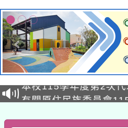
本校115學年度第1次
本校115學年度第2次
第3次招考甄選結果公告
有關原住民族委員會11
次招考甄選結果公告(尚
兒童少年暑期犯罪預防
公告之原住民族歲時祭
有關本府115年70歲
答一案
一案。