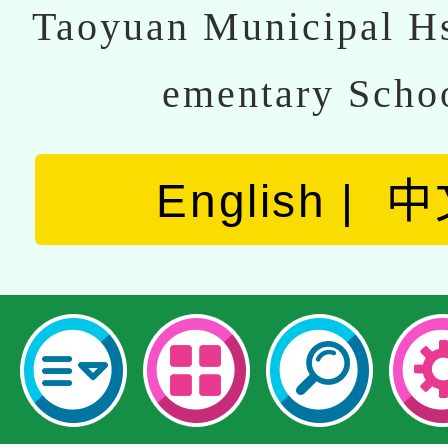
Taoyuan Municipal Hs
ementary Scho
English
中