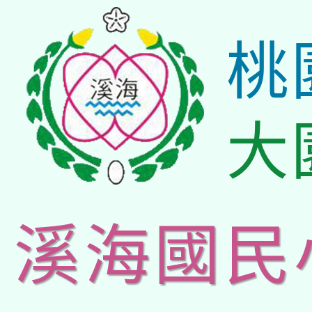
桃
大
溪海國民