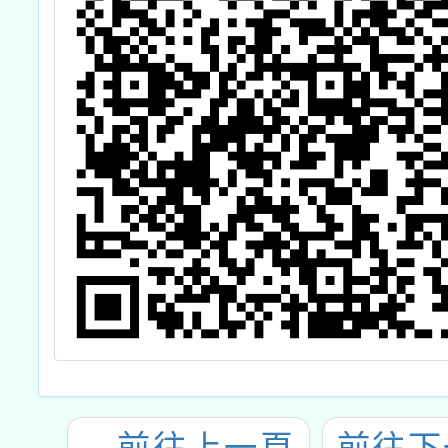
←
前往上一頁
前往下