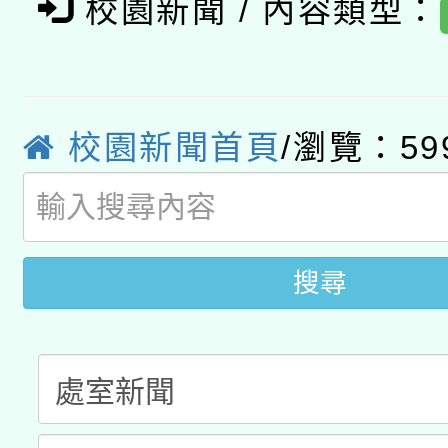
招甄選結果公告(無人
心」，鼓勵退休同仁踴
校園新聞 / 內容類型：
本館辦理115年度閱讀
招)
案。
科技賦能─人工智慧(AI
暨閱讀推動專業研習
A3數位素養講師名單
校園新聞首頁
/瀏覽：59
礎課程
搜尋