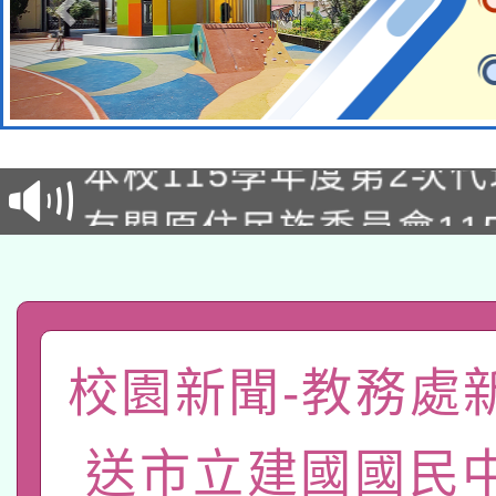
本校115學年度第1次
本校115學年度第2次
第3次招考甄選結果公告
有關原住民族委員會11
次招考甄選結果公告(尚
兒童少年暑期犯罪預防
公告之原住民族歲時祭
有關本府115年70歲
答一案
一案。
本校115學年度第2次
人員健康講座「吃得安
校園新聞-教務處
適應運動共學行動站研
招甄選結果公告(無人
心」，鼓勵退休同仁踴
送市立建國國民
本館辦理115年度閱讀