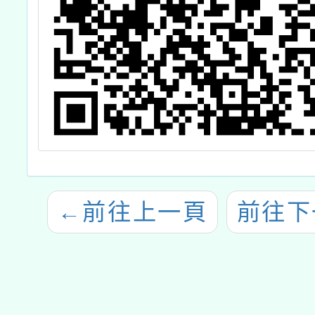
←
前往上一頁
前往下