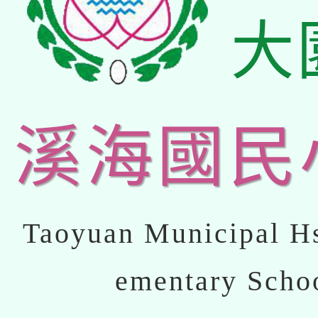
大
溪海國民
Taoyuan Municipal Hs
ementary Scho