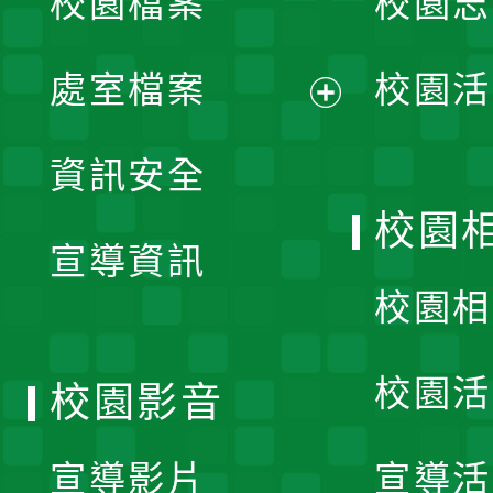
校園檔案
校園志
選
單
處室檔案
校園活
展
資訊安全
開
校園
宣導資訊
選
校園相
單
校園活
校園影音
宣導影片
宣導活