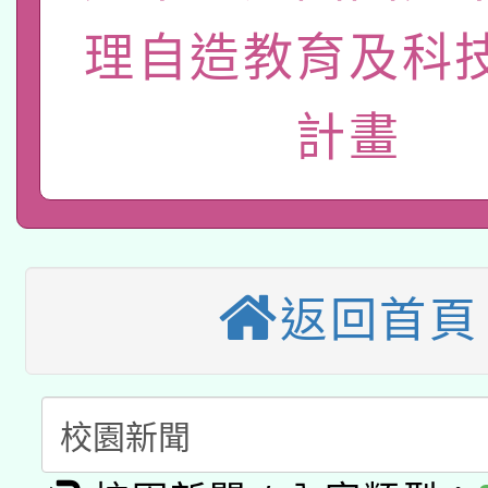
招)
案。
科技賦能─人工智慧(AI
理自造教育及科
暨閱讀推動專業研習
A3數位素養講師名單
礎課程
計畫
本校115學年度第1次
本校115學年度第2次
第3次招考甄選結果公告
有關原住民族委員會11
次招考甄選結果公告(尚
返回首頁
兒童少年暑期犯罪預防
公告之原住民族歲時祭
有關本府115年70歲
答一案
一案。
本校115學年度第2次
人員健康講座「吃得安
適應運動共學行動站研