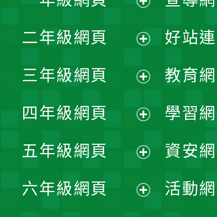
展
二年級網頁
好站連
開
展
三年級網頁
教育網
選
開
展
單
四年級網頁
學習網
選
開
展
單
五年級網頁
資安網
選
開
展
單
六年級網頁
活動網
選
開
展