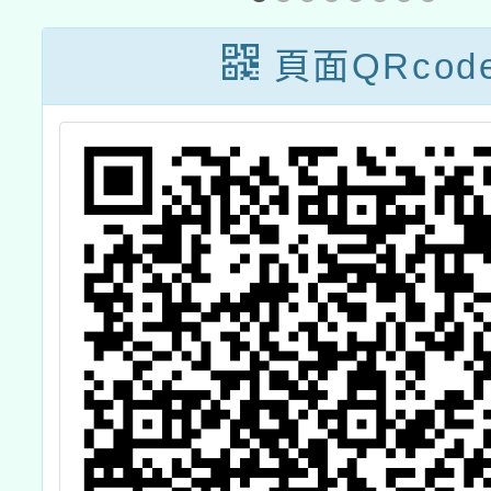
大學化學系辦理
學
「112年提升國
頁面QRcod
民中小學自然科
學領域實驗操作
能力計畫」之國
中小自然科教師
實驗及培訓撰寫
108課綱素養導
向實驗課程教學
設計研習課下半