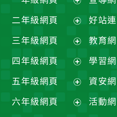
展
二年級網頁
好站連
開
展
三年級網頁
教育網
選
開
展
單
四年級網頁
學習網
選
開
展
單
五年級網頁
資安網
選
開
展
單
六年級網頁
活動網
選
開
展