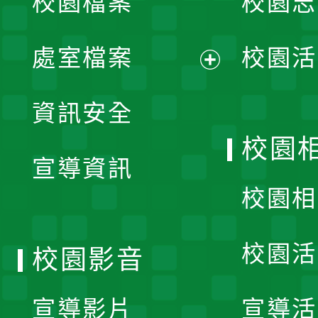
校園檔案
校園志
選
單
處室檔案
校園活
展
資訊安全
開
校園
宣導資訊
選
校園相
單
校園活
校園影音
宣導影片
宣導活