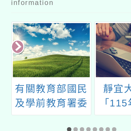
information
造
有關教育部國民
靜宜
心
及學前教育署委
「11
師
請國立臺灣師範
職進修