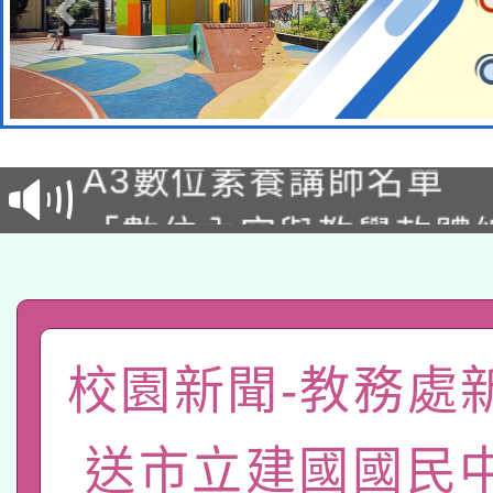
科技賦能─人工智慧(AI
A3數位素養講師名單
礎課程
「數位內容與教學軟體線
有關大陸委員會函釋公
pilot」
轉知經濟部水利署委託
薪期間赴陸應申請許可
115年8月22日(星期六)
校園新聞-教務處
業技術研究院辦理「11
2026年桃園地景藝術
桃園市孔廟祈福系列活
用水績優單位及節水達
送市立建國國民
「2026桃園藝術巡演