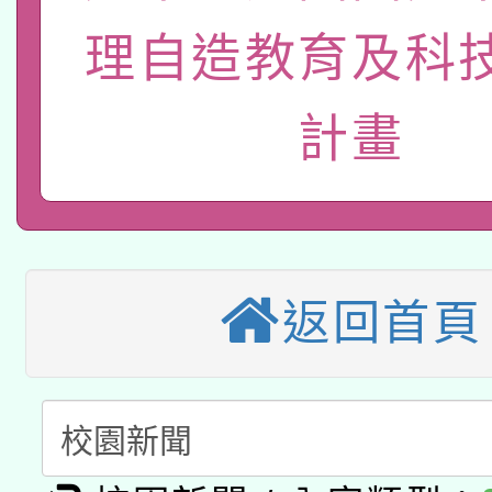
開 智慧啟航」
動」
理自造教育及科
轉知教育部國民及學前
關事宜
函轉國家教育研究院中心
國立臺灣師範大學辦理「1
計畫
科技賦能─人工智慧(AI
原住民族教育政策研討
年度健康促進學校輔導
A3數位素養講師名單
礎課程
族教育國際趨勢與發展
業成長研習」實施計畫
「數位內容與教學軟體線
返回首頁
有關大陸委員會函釋公
pilot」
轉知經濟部水利署委託
薪期間赴陸應申請許可
115年8月22日(星期六)
業技術研究院辦理「11