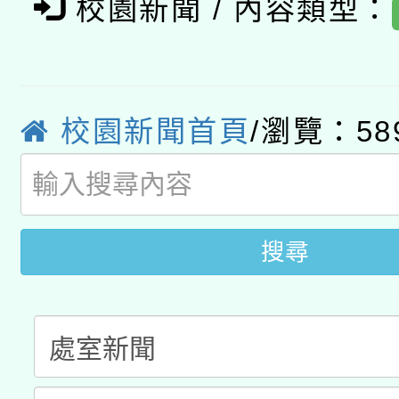
2026年桃園地景藝術
桃園市孔廟祈福系列活
校園新聞 / 內容類型：
用水績優單位及節水達
「2026桃園藝術巡演
開 智慧啟航」
動」
轉知教育部國民及學前
關事宜
校園新聞首頁
/瀏覽：58
函轉國家教育研究院中心
國立臺灣師範大學辦理「1
原住民族教育政策研討
年度健康促進學校輔導
族教育國際趨勢與發展
業成長研習」實施計畫
搜尋