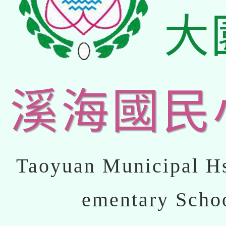
大
溪海國民
Taoyuan Municipal Hs
ementary Scho