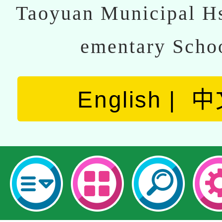
Taoyuan Municipal Hs
ementary Scho
English
中