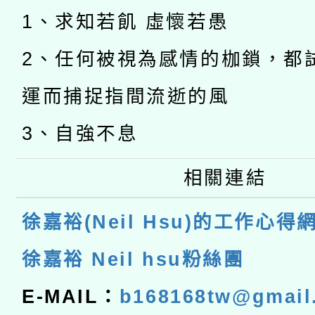
1、求知若飢 虛懷若愚
2、任何被視為感情的枷鎖，都
運而捕捉指間流逝的風
3、自強不息
相關連結
徐嘉裕(Neil Hsu)的工作心得
徐嘉裕 Neil hsu粉絲團
E-MAIL：
b168168tw@gmail