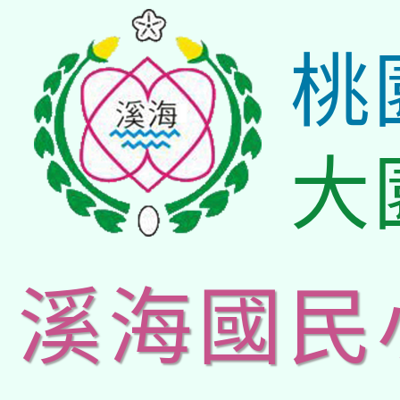
桃
大
溪海國民