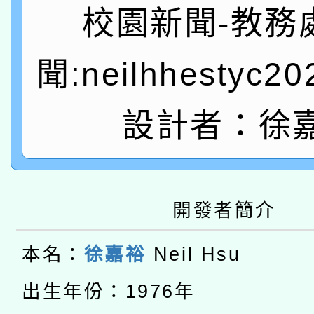
A3數位素養講師名單
礎課程
校園新聞-教務
「數位內容與教學軟體線
聞:neilhhestyc2
有關大陸委員會函釋公
pilot」
轉知經濟部水利署委託
設計者：徐
薪期間赴陸應申請許可
115年8月22日(星期六)
業技術研究院辦理「11
2026年桃園地景藝術
桃園市孔廟祈福系列活
用水績優單位及節水達
開發者簡介
本校115學年度第2次
開 智慧啟航」
動」
適應運動共學行動站研
本名：
徐嘉裕
Neil Hsu
招甄選結果公告(無人
本館辦理115年度閱讀
出生年份：1976年
招)