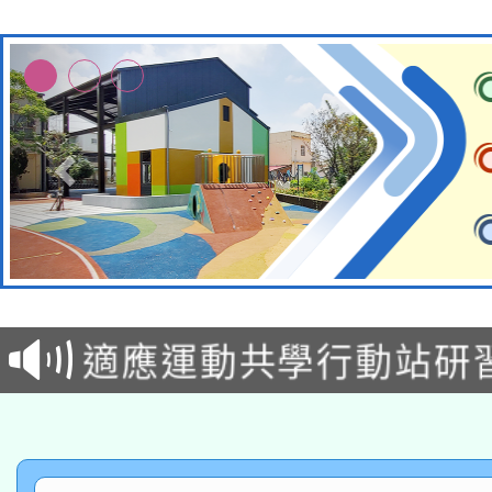
本校115學年度第2次
適應運動共學行動站研
招甄選結果公告(無人
本館辦理115年度閱讀
招)
科技賦能─人工智慧(AI
暨閱讀推動專業研習