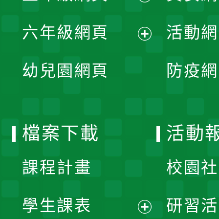
開
展
單
六年級網頁
活動網
選
開
展
單
幼兒園網頁
防疫網
選
開
單
選
檔案下載
活動
單
課程計畫
校園社
學生課表
研習活