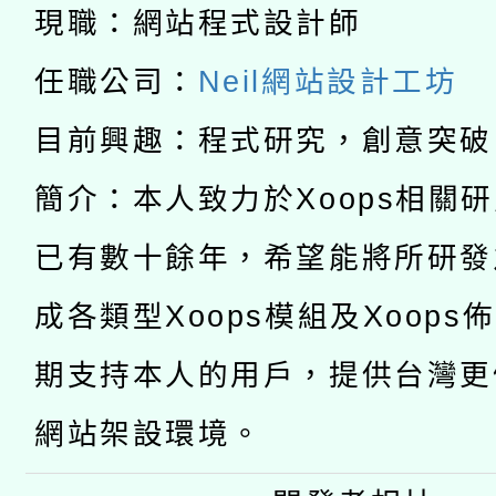
科技賦能─人工智慧(AI
暨閱讀推動專業研習
現職：網站程式設計師
A3數位素養講師名單
礎課程
任職公司：
Neil網站設計工坊
「數位內容與教學軟體線
目前興趣：程式研究，創意突破
有關大陸委員會函釋公
pilot」
簡介：本人致力於Xoops相關
轉知經濟部水利署委託
薪期間赴陸應申請許可
已有數十餘年，希望能將所研發
115年8月22日(星期六)
業技術研究院辦理「11
成各類型Xoops模組及Xoops
2026年桃園地景藝術
桃園市孔廟祈福系列活
用水績優單位及節水達
期支持本人的用戶，提供台灣更
開 智慧啟航」
動」
網站架設環境。