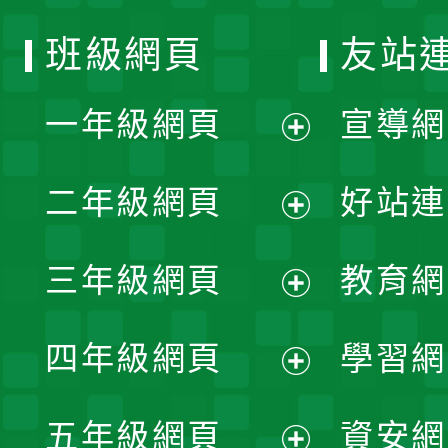
班級網頁
友站
一年級網頁
宣導網
展
二年級網頁
好站連
開
展
三年級網頁
教育網
選
開
展
單
四年級網頁
學習網
選
開
展
單
五年級網頁
資安網
選