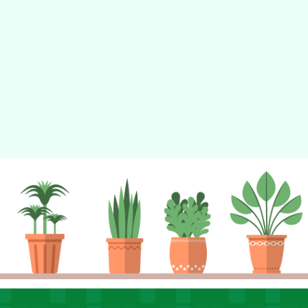
tyc2023
gle、Firefox、Vivaldi、Opera
支援行
 2.5.11
網站語系：zh-TW
eil網站設計工坊
徐嘉裕 Neil hsu