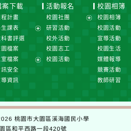
檔案下載
活動報名
校園相簿
課程計畫
校園社團
校園相簿
展
學生課表
研習活動
校園活動
開
展
教科書評選
校外活動
宣導活動
選
開
校園檔案
校園志工
校園生活
單
選
處室檔案
校園活動
媒體報導
單
展
資訊安全
競賽活動
開
宣導資訊
教師研習
選
單
026
桃園市大園區溪海國民小學
大園區和平西路一段420號