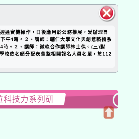
關閉區
，並透過實機操作，日後應用於公務推展，爰辦理旨
塊
時至下午4時。２、講師：輔仁大學文化與創意藝術系
午4時。２、講師：微軟合作講師林士傑。(三)對
學校依名額分配表彙整相關報名人員名單，於112
位科技力系列研
開
啟
上