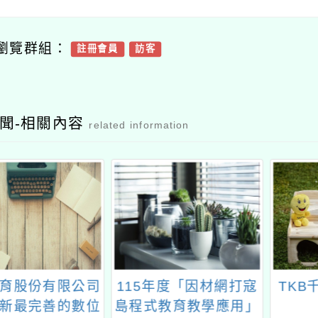
瀏覽群組：
註冊會員
訪客
聞-相關內容
related information
育股份有限公司
115年度「因材網打寇
TKB
新最完善的數位
島程式教育教學應用」