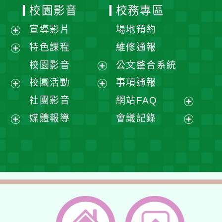
校園影音
校務專區
宣導影片
場地預約
展
特色課程
維修通報
開
展
校園影音
公文整合系統
選
開
展
校園活動
事項通報
單
選
開
展
展
社團影音
網站FAQ
單
選
開
開
展
媒體報導
會議記錄
單
選
選
開
展
展
單
單
選
開
開
單
選
選
單
單