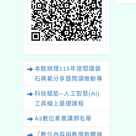
女子資訊奧林匹
學習軟
賽選訓營」初選
本館辦理115年度閱讀磐
石典範分享暨閱讀推動專
業研習
科技賦能─人工智慧(AI)
工具線上基礎課程
A3數位素養講師名單
「數位內容與教學軟體線