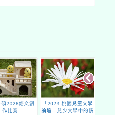
千碩2026語文創
「2023 桃園兒童文學
本校教
作比賽
論壇—兒少文學中的情
教育