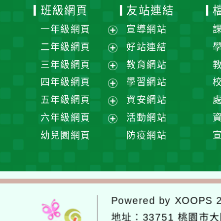
班級網頁
友站連結
一年級網頁
宣導網站
展
二年級網頁
好站連結
開
展
三年級網頁
教育網站
選
開
展
四年級網頁
學習網站
單
選
開
展
五年級網頁
資安網站
單
選
開
展
六年級網頁
活動網站
單
選
開
展
幼兒園網頁
防疫網站
單
選
開
單
選
單
Powered by
XOOPS
2
地址：
33751 桃園市