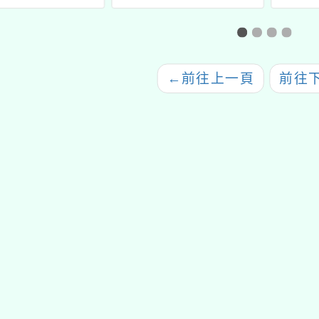
體「OneLink」
工作坊
雲端學校
←
前往上一頁
前往