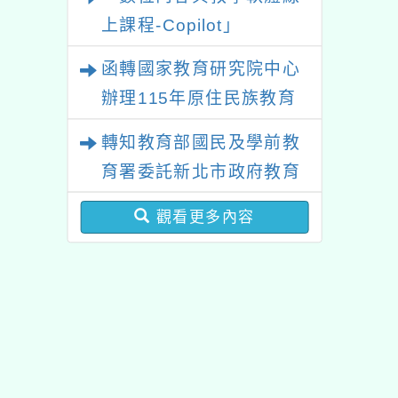
上課程-Copilot」
函轉國家教育研究院中心
辦理115年原住民族教育
政策研討會「原住民族教
轉知教育部國民及學前教
育國際趨勢與發展」
育署委託新北市政府教育
局辦理「115年度教師專
觀看更多內容
業成長研習實施計畫－夢
的N次方素養工作坊新北
場」計畫