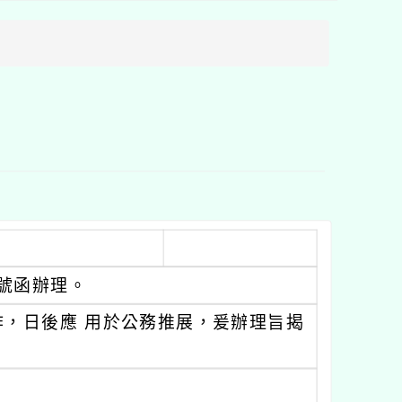
方
區
塊
93號函辦理。
，日後應 用於公務推展，爰辦理旨揭