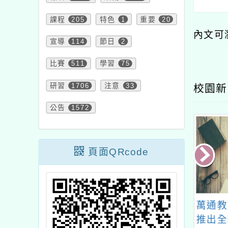
課程
205
特色
1
重要
20
內文可
宣導
114
節日
2
比賽
511
學習
75
研習
1706
注意
33
校園新
公告
1572
頁面QRcode
臺灣師範大學(下
「保麗龍切割器DIY &
萬通教
大)辦理「2026
氣流滑翔飛機」
推出全