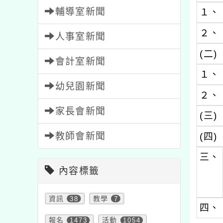
輔導室新聞
１、
２、
人事室新聞
(二)
會計室新聞
１、
幼兒園新聞
２、
家長會新聞
(三)
教師會新聞
(四)
三、
內容標籤
資訊
38
教學
7
四、
報名
1473
活動
1054