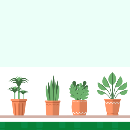
tyc2023
gle、Firefox、Vivaldi、Opera
支援行
 2.5.11
網站語系：zh-TW
eil網站設計工坊
徐嘉裕 Neil hsu