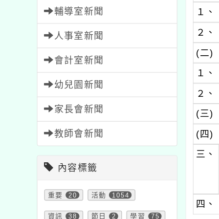
輔導室新聞
１、
２、
人事室新聞
(二)
會計室新聞
１、
幼兒園新聞
２、
家長會新聞
(三)
教師會新聞
(四)
三、
內容標籤
重要
20
活動
1054
四、
資訊
38
節日
2
學習
75