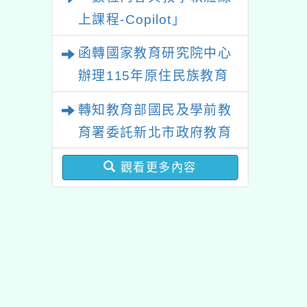
上課程-Copilot」
函轉國家教育研究院中心
辦理115年原住民族教育
政策研討會「原住民族教
轉知教育部國民及學前教
育國際趨勢與發展」
育署委託新北市政府教育
局辦理「115年度教師專
觀看更多內容
業成長研習實施計畫－夢
的N次方素養工作坊新北
場」計畫