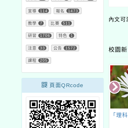
宣導
114
報名
1473
內文可
教學
7
比賽
511
研習
1706
特色
1
注意
33
公告
1572
校園新
課程
205
頁面QRcode
課室關係增能工
「第18屆桃園全國春
「理科
作坊」
聯書法比賽」活動