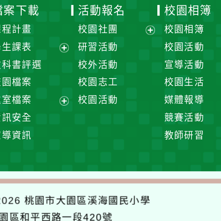
檔案下載
活動報名
校園相簿
課程計畫
校園社團
校園相簿
展
學生課表
研習活動
校園活動
開
展
教科書評選
校外活動
宣導活動
選
開
校園檔案
校園志工
校園生活
單
選
處室檔案
校園活動
媒體報導
單
展
資訊安全
競賽活動
開
宣導資訊
教師研習
選
單
026
桃園市大園區溪海國民小學
大園區和平西路一段420號