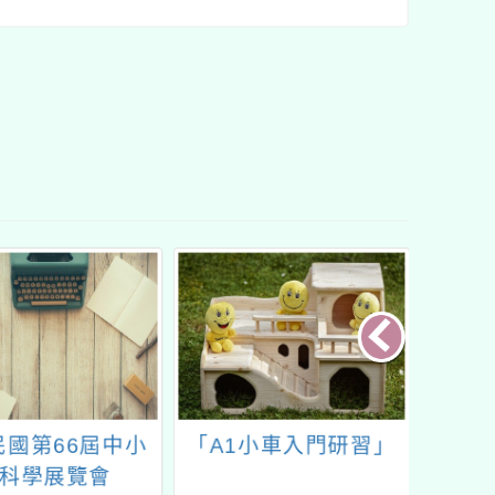
民國第66屆中小
「A1小車入門研習」
中央大
科學展覽會
年度桃