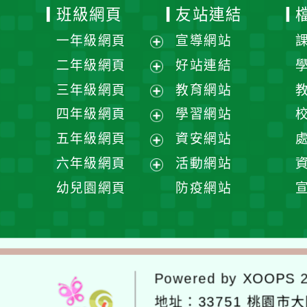
班級網頁
友站連結
一年級網頁
宣導網站
展
二年級網頁
好站連結
開
展
三年級網頁
教育網站
選
開
展
四年級網頁
學習網站
單
選
開
展
五年級網頁
資安網站
單
選
開
展
六年級網頁
活動網站
單
選
開
展
幼兒園網頁
防疫網站
單
選
開
單
選
單
Powered by
XOOPS
2
地址：
33751 桃園市