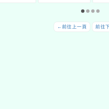
「在實驗教育裡，看見
個人發展的可能性」推
廣講座
←
前往上一頁
前往