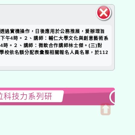
關閉區
，並透過實機操作，日後應用於公務推展，爰辦理旨
塊
時至下午4時。２、講師：輔仁大學文化與創意藝術系
午4時。２、講師：微軟合作講師林士傑。(三)對
學校依名額分配表彙整相關報名人員名單，於112
位科技力系列研
開
啟
上