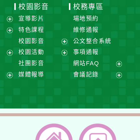
校園影音
校務專區
宣導影片
場地預約
展
特色課程
維修通報
開
展
校園影音
公文整合系統
選
開
展
校園活動
事項通報
單
選
開
展
展
社團影音
網站FAQ
單
選
開
開
展
媒體報導
會議記錄
單
選
選
開
展
展
單
單
選
開
開
單
選
選
單
單