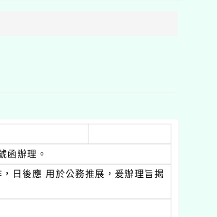
方
區
塊
93號函辦理。
，日後應 用於公務推展，爰辦理旨揭