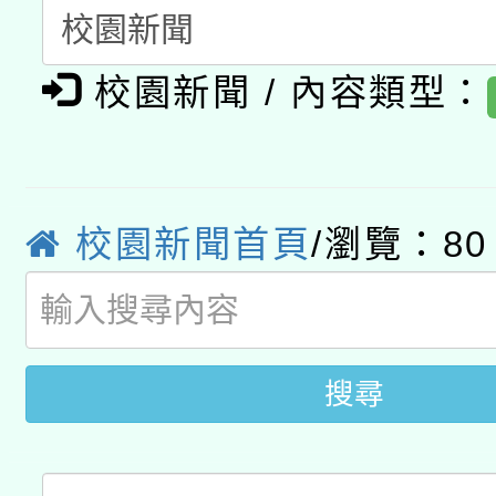
A3數位素養講師名單
礎課程
「數位內容與教學軟體線
校園新聞 / 內容類型：
有關大陸委員會函釋公
pilot」
轉知經濟部水利署委託
薪期間赴陸應申請許可
校園新聞首頁
/瀏覽：80
115年8月22日(星期六)
業技術研究院辦理「11
2026年桃園地景藝術
桃園市孔廟祈福系列活
用水績優單位及節水達
開 智慧啟航」
動」
搜尋