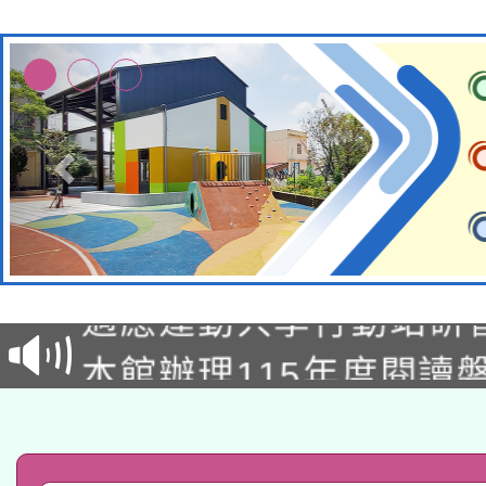
本校115學年度第2次
適應運動共學行動站研
招甄選結果公告(無人
本館辦理115年度閱讀
招)
科技賦能─人工智慧(AI
暨閱讀推動專業研習
A3數位素養講師名單
礎課程