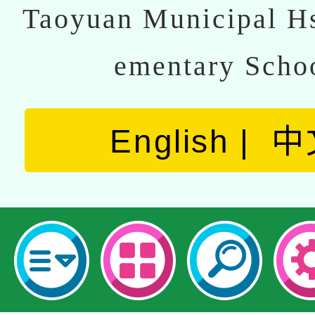
Taoyuan Municipal Hs
ementary Scho
English
中