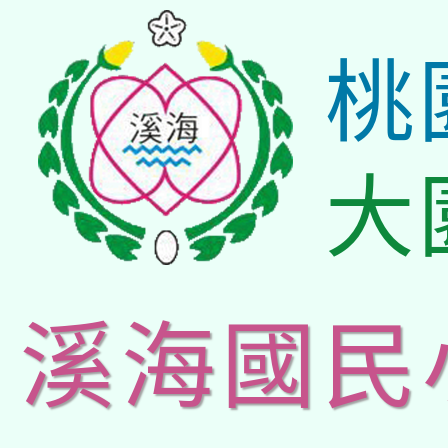
桃
大
溪海國民