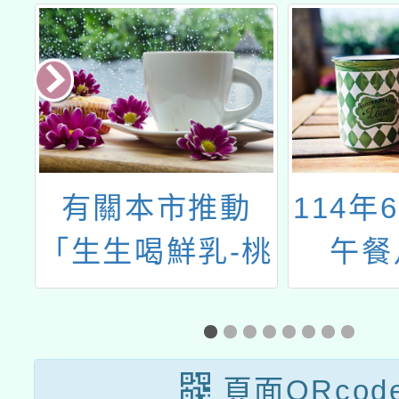
午
有關本市推動
114年
「生生喝鮮乳-桃
午餐
園鈣健康」一
案，請協助宣導
並依說明事項辦
頁面QRcod