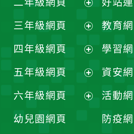
二年級網頁
好站連
開
展
三年級網頁
教育網
選
開
展
單
四年級網頁
學習網
選
開
展
單
五年級網頁
資安網
選
開
展
單
六年級網頁
活動網
選
開
展
單
幼兒園網頁
防疫網
選
開