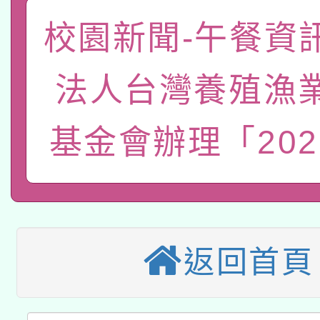
「數位內容與教學軟體線
校園新聞-午餐資
有關大陸委員會函釋公
pilot」
法人台灣養殖漁
轉知經濟部水利署委託
薪期間赴陸應申請許可
115年8月22日(星期六)
業技術研究院辦理「11
基金會辦理「202
2026年桃園地景藝術
桃園市孔廟祈福系列活
用水績優單位及節水達
本校115學年度第2次
開 智慧啟航」
動」
適應運動共學行動站研
招甄選結果公告(無人
返回首頁
本館辦理115年度閱讀
招)
科技賦能─人工智慧(AI
暨閱讀推動專業研習