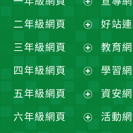
一年級網頁
宣導網
展
二年級網頁
好站連
開
展
三年級網頁
教育網
選
開
展
單
四年級網頁
學習網
選
開
展
單
五年級網頁
資安網
選
開
展
單
六年級網頁
活動網
選
開
展