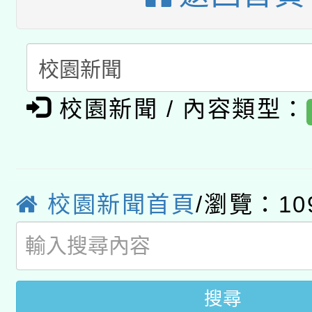
科技賦能─人工智慧(AI
暨閱讀推動專業研習
A3數位素養講師名單
礎課程
「數位內容與教學軟體線
有關大陸委員會函釋公
pilot」
校園新聞 / 內容類型：
轉知經濟部水利署委託
薪期間赴陸應申請許可
115年8月22日(星期六)
業技術研究院辦理「11
校園新聞首頁
/瀏覽：10
2026年桃園地景藝術
桃園市孔廟祈福系列活
用水績優單位及節水達
開 智慧啟航」
動」
搜尋