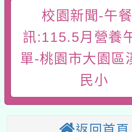
礎課程
校園新聞-午
「數位內容與教學軟體線
有關大陸委員會函釋公
pilot」
訊:115.5月營
轉知經濟部水利署委託
薪期間赴陸應申請許可
單-桃園市大園區
115年8月22日(星期六)
業技術研究院辦理「11
2026年桃園地景藝術
桃園市孔廟祈福系列活
用水績優單位及節水達
民小
本校115學年度第2次
開 智慧啟航」
動」
適應運動共學行動站研
招甄選結果公告(無人
本館辦理115年度閱讀
招)
返回首頁