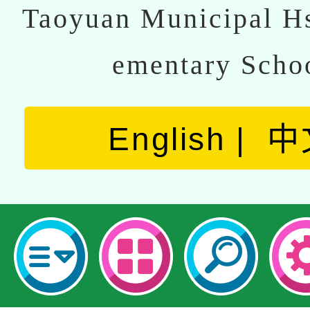
Taoyuan Municipal Hs
ementary Scho
English
中