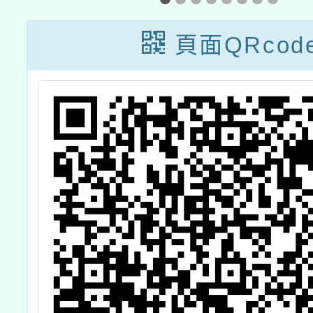
參
頁面QRcod