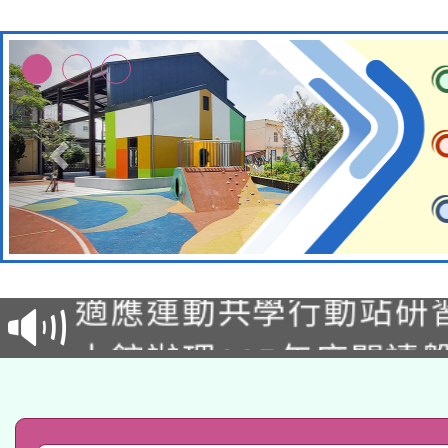
本校115學年度第2次
適應運動共學行動站研
招甄選結果公告(無人
本館辦理115年度閱讀
招)
科技賦能─人工智慧(AI
暨閱讀推動專業研習
A3數位素養講師名單