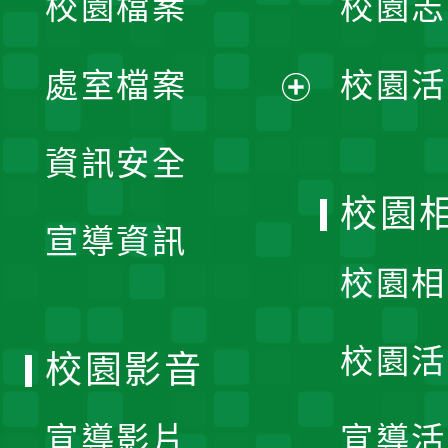
校園檔案
校園志
選
單
處室檔案
校園活
展
資訊安全
開
校園
宣導資訊
選
校園相
單
校園活
校園影音
宣導影片
宣導活