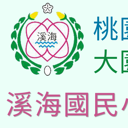
桃
大
溪海國民