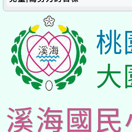
桃
大
溪海國民