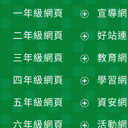
一年級網頁
宣導網
展
二年級網頁
好站連
開
展
三年級網頁
教育網
選
開
展
單
四年級網頁
學習網
選
開
展
單
五年級網頁
資安網
選
開
展
單
六年級網頁
活動網
選