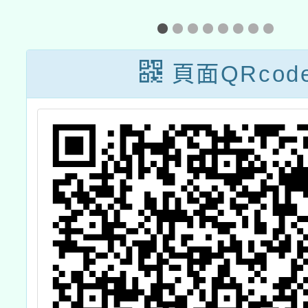
灶
度
工
頁面QRcod
際
鼓
員