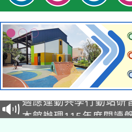
本校115學年度第2次
適應運動共學行動站研
招甄選結果公告(無人
本館辦理115年度閱讀
招)
科技賦能─人工智慧(AI
暨閱讀推動專業研習