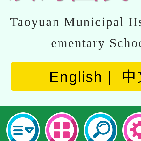
Taoyuan Municipal Hs
ementary Scho
English
中