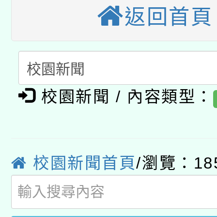
返回首頁
科技賦能─人工智慧(AI
暨閱讀推動專業研習
A3數位素養講師名單
礎課程
「數位內容與教學軟體線
有關大陸委員會函釋公
pilot」
校園新聞 / 內容類型：
轉知經濟部水利署委託
薪期間赴陸應申請許可
115年8月22日(星期六)
業技術研究院辦理「11
2026年桃園地景藝術
校園新聞首頁
/瀏覽：18
桃園市孔廟祈福系列活
用水績優單位及節水達
開 智慧啟航」
動」