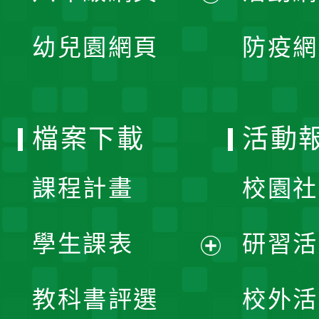
開
展
單
幼兒園網頁
防疫網
選
開
單
選
檔案下載
活動
單
課程計畫
校園社
學生課表
研習活
展
教科書評選
校外活
開