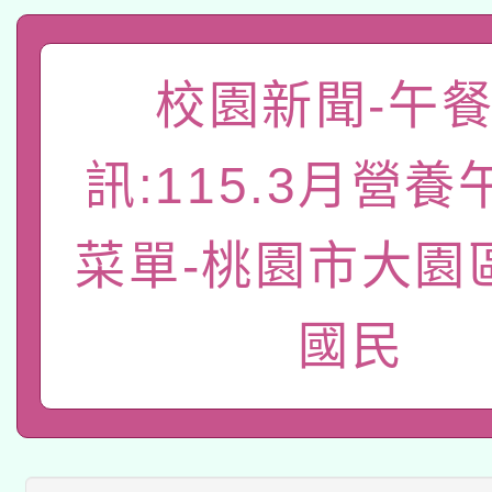
A3數位素養講師名單
礎課程
「數位內容與教學軟體線
校園新聞-午
有關大陸委員會函釋公
pilot」
訊:115.3月營
轉知經濟部水利署委託
薪期間赴陸應申請許可
115年8月22日(星期六)
菜單-桃園市大園
業技術研究院辦理「11
2026年桃園地景藝術
桃園市孔廟祈福系列活
用水績優單位及節水達
國民
本校115學年度第2次
開 智慧啟航」
動」
適應運動共學行動站研
招甄選結果公告(無人
本館辦理115年度閱讀
招)