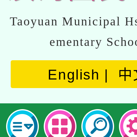
Taoyuan Municipal Hs
ementary Scho
English
中