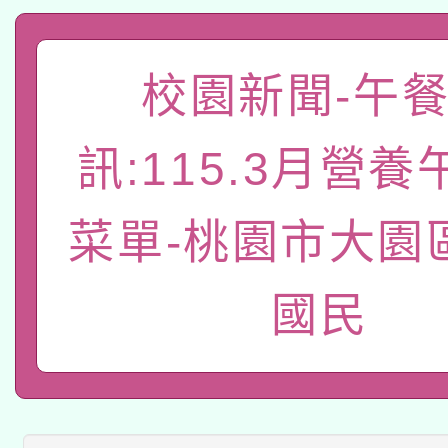
有關大陸委員會函釋公
pilot」
校園新聞-午
轉知經濟部水利署委託
薪期間赴陸應申請許可
115年8月22日(星期六)
業技術研究院辦理「11
訊:115.3月營
2026年桃園地景藝術
桃園市孔廟祈福系列活
用水績優單位及節水達
菜單-桃園市大園
「2026桃園藝術巡演
開 智慧啟航」
動」
適應運動共學行動站研
關事宜
國民
本館辦理115年度閱讀
科技賦能─人工智慧(AI
暨閱讀推動專業研習
A3數位素養講師名單