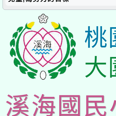
桃
大
溪海國民