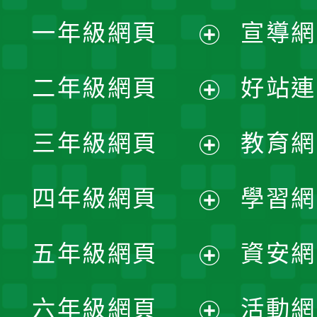
一年級網頁
宣導網
展
二年級網頁
好站連
開
展
三年級網頁
教育網
選
開
展
單
四年級網頁
學習網
選
開
展
單
五年級網頁
資安網
選
開
展
單
六年級網頁
活動網
選