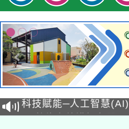
適應運動共學行動站研
本館辦理115年度閱讀
科技賦能─人工智慧(AI
暨閱讀推動專業研習
A3數位素養講師名單
礎課程
「數位內容與教學軟體線