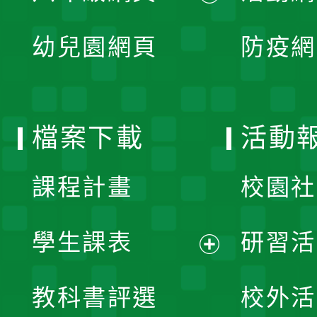
開
展
單
幼兒園網頁
防疫網
選
開
單
選
檔案下載
活動
單
課程計畫
校園社
學生課表
研習活
展
教科書評選
校外活
開