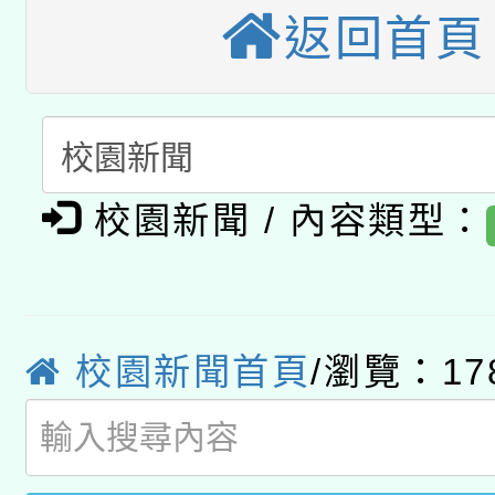
礎課程
返回首頁
「數位內容與教學軟體線
有關大陸委員會函釋公
pilot」
轉知經濟部水利署委託
薪期間赴陸應申請許可
115年8月22日(星期六)
校園新聞 / 內容類型：
業技術研究院辦理「11
2026年桃園地景藝術
桃園市孔廟祈福系列活
用水績優單位及節水達
「2026桃園藝術巡演
開 智慧啟航」
動」
校園新聞首頁
/瀏覽：17
關事宜