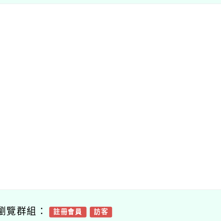
瀏覽群組：
註冊會員
訪客