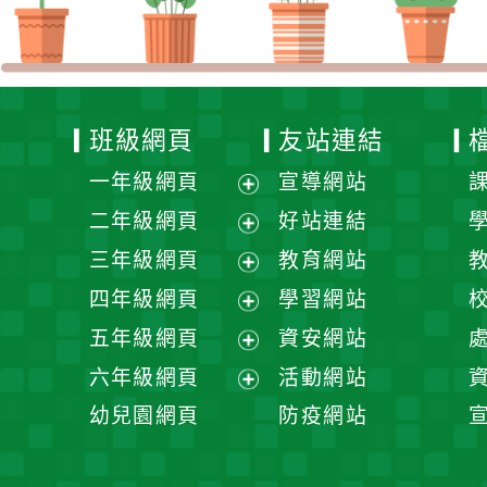
班級網頁
友站連結
一年級網頁
宣導網站
展
二年級網頁
好站連結
開
展
三年級網頁
教育網站
選
開
展
四年級網頁
學習網站
單
選
開
展
五年級網頁
資安網站
單
選
開
展
六年級網頁
活動網站
單
選
開
展
幼兒園網頁
防疫網站
單
選
開
單
選