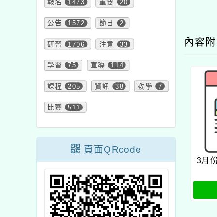
報名
1473
重要
20
公告
1572
節日
2
內容
研習
1706
注意
33
學習
75
宣導
114
課程
205
資訊
38
教學
7
比賽
511
頁面QRcode
3月