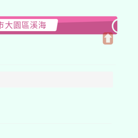
園市大園區溪海
開
啟
上
方
區
塊