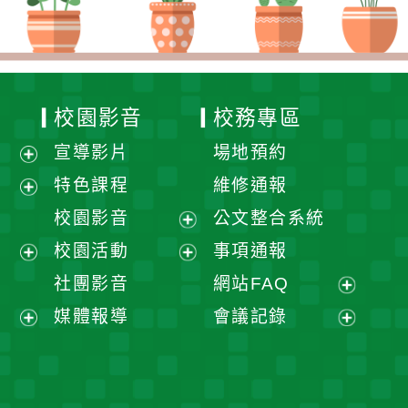
校園影音
校務專區
宣導影片
場地預約
展
特色課程
維修通報
開
展
校園影音
公文整合系統
選
開
展
校園活動
事項通報
單
選
開
展
展
社團影音
網站FAQ
單
選
開
開
展
媒體報導
會議記錄
單
選
選
開
展
展
單
單
選
開
開
單
選
選