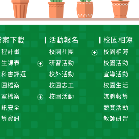
檔案下載
活動報名
校園相簿
課程計畫
校園社團
校園相簿
展
學生課表
研習活動
校園活動
開
展
教科書評選
校外活動
宣導活動
選
開
校園檔案
校園志工
校園生活
單
選
處室檔案
校園活動
媒體報導
單
展
資訊安全
競賽活動
開
宣導資訊
教師研習
選
單