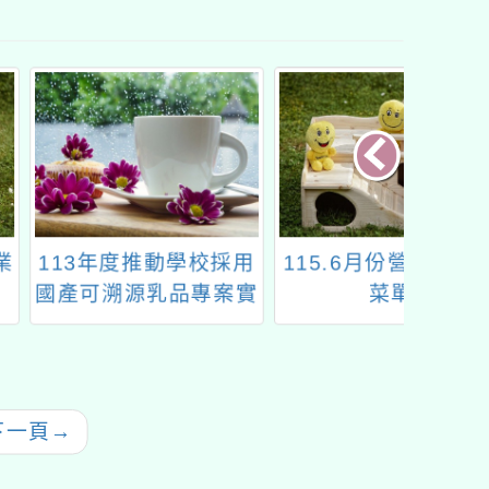
年度推動學校採用
115.6月份營養午餐月
環境管
溯源乳品專案實
菜單
案家戶
」(班班喝鮮乳)
關宣導
製品科普文宣，
（園）
請參考運用
下一頁
→