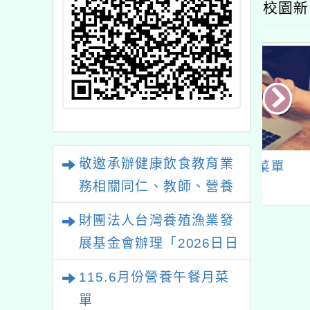
校園新
敬邀承辦健康飲食教育業
人大享食育協會
12月份菜單
114
營造健康的午餐
務相關同仁、教師、營養
 學校午餐制度及
師等，踴躍參加教育部國
財團法人台灣養殖漁業發
師實務工作研討
民及學前教育署委託本會
展基金會辦理「2026日日
際交流活動，請
辦理「高級中等以下學校
屬相關人員等報
五海味-食魚文化教師及營
115.6月份營養午餐月菜
健康飲食教育指導內容及
名
養師研習活動」，請踴躍
單
規劃」全國說明會