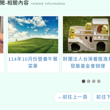
聞-相關內容
related information
年10月份營養午餐
財團法人台灣養殖漁業
113
菜單
發展基金會辦理
國產可
「2026日日五海味-食
施計畫
魚文化教師及營養師研
相關乳
習活動」，請踴躍報名
參加
←
前往上一頁
前往