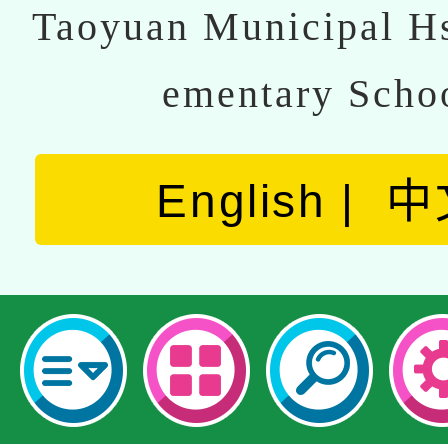
Taoyuan Municipal Hs
ementary Scho
English
中