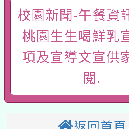
函轉國家教育研究院中心
國立臺灣師範大學辦理「1
校園新聞-午餐資
轉知教育部國民及學前
原住民族教育政策研討
年度健康促進學校輔導
桃園生生喝鮮乳
函轉國立臺灣師範大學
新北市政府教育局辦理「
族教育國際趨勢與發展
業成長研習」實施計畫
轉知有關國立成功大學
族語言臺北學習中心11
項及宣導文宣供
師專業成長研習實施計
教育部國民及學前教育署「
文教學共融平台-教案
「族語學習班」招生簡章
方素養工作坊新北場」
閱.
轉知經濟部水利署委託
年度COVID-19疫苗
件」活動簡章
115年8月22日(星期六)
業技術研究院辦理「11
接種對象擴大為「滿6
2026年桃園地景藝術
桃園市孔廟祈福系列活
用水績優單位及節水達
接種之民眾」措施，延長
「2026桃園藝術巡演
返回首頁
開 智慧啟航」