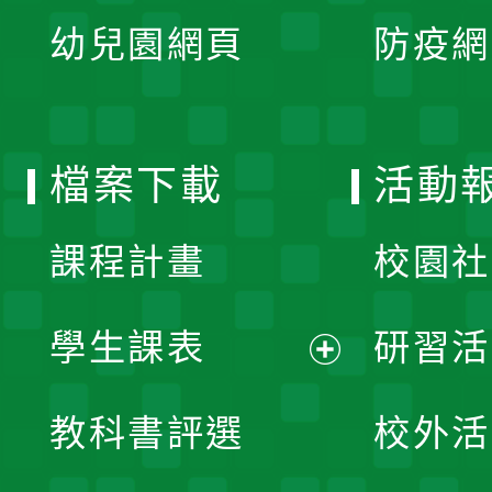
展
單
幼兒園網頁
防疫網
選
開
單
選
檔案下載
活動
單
課程計畫
校園社
學生課表
研習活
展
教科書評選
校外活
開