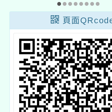
參
頁面QRcod