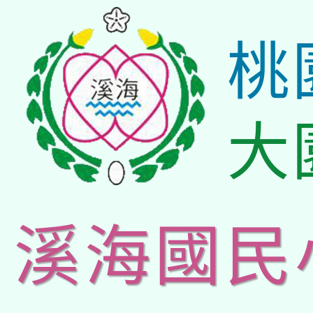
桃
大
溪海國民