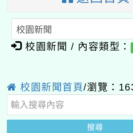
動」
月28日止
轉知教育部國民及學前
關事宜
函轉國家教育研究院中心
國立臺灣師範大學辦理「1
轉知教育部國民及學前
原住民族教育政策研討
年度健康促進學校輔導
校園新聞 / 內容類型：
函轉國立臺灣師範大學
新北市政府教育局辦理「
族教育國際趨勢與發展
業成長研習」實施計畫
轉知有關國立成功大學
族語言臺北學習中心11
師專業成長研習實施計
教育部國民及學前教育署「
文教學共融平台-教案
校園新聞首頁
/瀏覽：16
「族語學習班」招生簡章
方素養工作坊新北場」
年度COVID-19疫苗
件」活動簡章
接種對象擴大為「滿6
搜尋