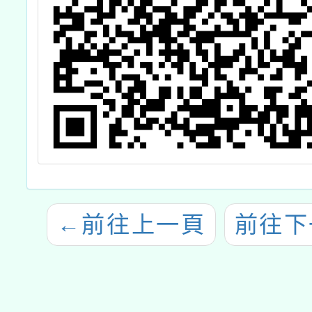
←
前往上一頁
前往下