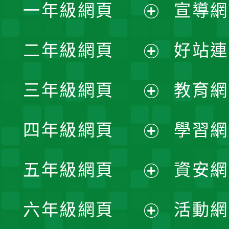
一年級網頁
宣導網
展
二年級網頁
好站連
開
展
三年級網頁
教育網
選
開
展
單
四年級網頁
學習網
選
開
展
單
五年級網頁
資安網
選
開
展
單
六年級網頁
活動網
選
開