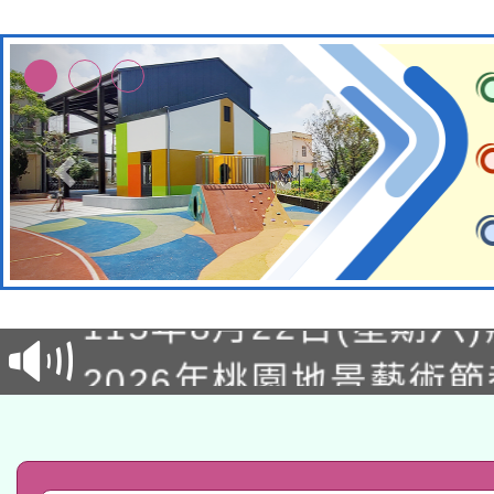
轉知經濟部水利署委託
115年8月22日(星期六)
業技術研究院辦理「11
2026年桃園地景藝術
桃園市孔廟祈福系列活
用水績優單位及節水達
「2026桃園藝術巡演
開 智慧啟航」
動」
轉知教育部國民及學前
關事宜