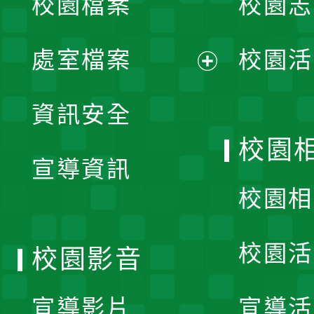
校園檔案
校園志
選
單
處室檔案
校園活
展
資訊安全
開
校園
宣導資訊
選
校園相
單
校園活
校園影音
宣導影片
宣導活