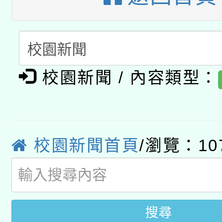
「2026桃園藝術巡演
開 智慧啟航」
動」
月28日止
轉知教育部國民及學前
關事宜
函轉國家教育研究院中心
國立臺灣師範大學辦理「1
轉知教育部國民及學前
校園新聞 / 內容類型：
原住民族教育政策研討
年度健康促進學校輔導
函轉國立臺灣師範大學
新北市政府教育局辦理「
族教育國際趨勢與發展
業成長研習」實施計畫
轉知有關國立成功大學
族語言臺北學習中心11
師專業成長研習實施計
校園新聞首頁
/瀏覽：10
教育部國民及學前教育署「
文教學共融平台-教案
「族語學習班」招生簡章
方素養工作坊新北場」
年度COVID-19疫苗
件」活動簡章
接種對象擴大為「滿6
搜尋