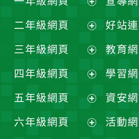
一年級網頁
宣導網
展
二年級網頁
好站連
開
展
三年級網頁
教育網
選
開
展
單
四年級網頁
學習網
選
開
展
單
五年級網頁
資安網
選
開
展
單
六年級網頁
活動網
選
開
展