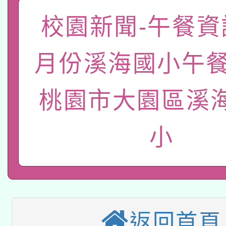
轉知教育部國民及學前
關事宜
校園新聞-午餐資訊
函轉國家教育研究院中心
國立臺灣師範大學辦理「1
轉知教育部國民及學前
原住民族教育政策研討
年度健康促進學校輔導
月份溪海國小午餐
函轉國立臺灣師範大學
新北市政府教育局辦理「
族教育國際趨勢與發展
業成長研習」實施計畫
桃園市大園區溪
轉知有關國立成功大學
族語言臺北學習中心11
師專業成長研習實施計
教育部國民及學前教育署「
文教學共融平台-教案
「族語學習班」招生簡章
小
方素養工作坊新北場」
轉知經濟部水利署委託
年度COVID-19疫苗
件」活動簡章
115年8月22日(星期六)
業技術研究院辦理「11
接種對象擴大為「滿6
2026年桃園地景藝術
桃園市孔廟祈福系列活
用水績優單位及節水達
接種之民眾」措施，延長
返回首頁