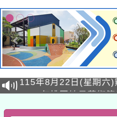
轉知經濟部水利署委託
115年8月22日(星期六)
業技術研究院辦理「11
2026年桃園地景藝術
桃園市孔廟祈福系列活
用水績優單位及節水達
「2026桃園藝術巡演
開 智慧啟航」
動」