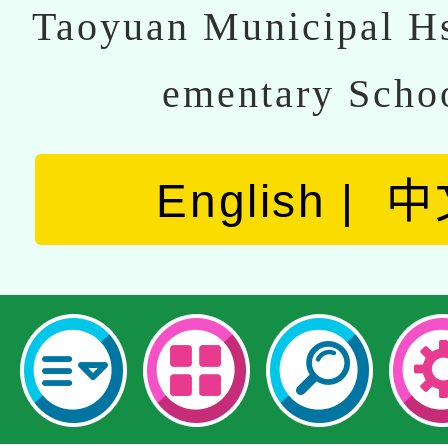
Taoyuan Municipal Hs
ementary Scho
English
中