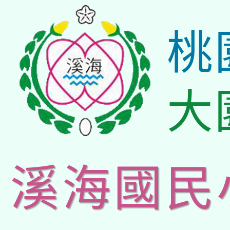
桃
大
溪海國民