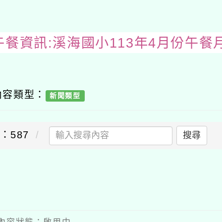
午餐資訊:溪海國小113年4月份午餐
內容類型：
新聞類型
：587
搜尋
出