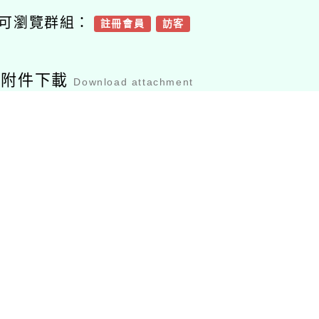
可瀏覽群組：
註冊會員
訪客
容附件下載
Download attachment
1134月菜單
檔案下載