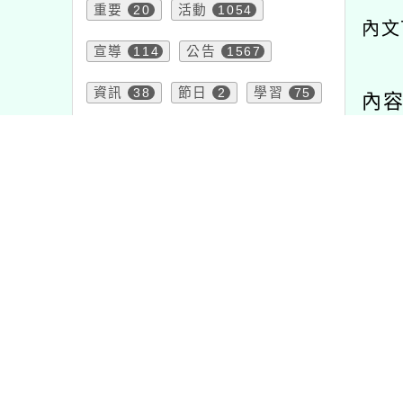
重要
20
活動
1054
內文
宣導
114
公告
1567
資訊
38
節日
2
學習
75
內
教學
7
報名
1473
研習
1704
比賽
511
注意
33
特色
1
課程
205
頁面QRcode