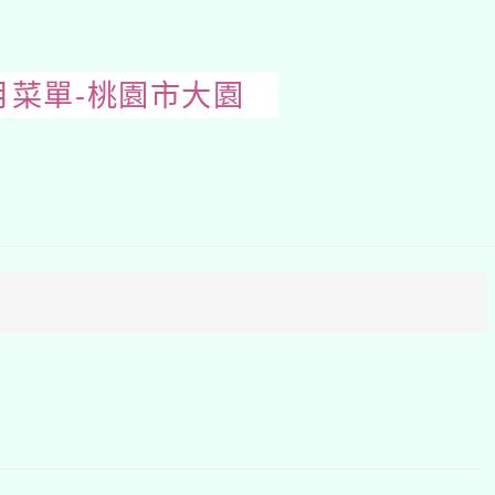
月菜單-桃園市大園
開
啟
上
方
區
塊