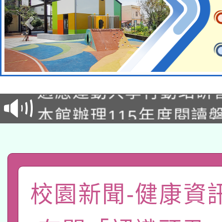
本校115學年度第2次
適應運動共學行動站研
招甄選結果公告(無人
本館辦理115年度閱讀
招)
科技賦能─人工智慧(AI
暨閱讀推動專業研習
A3數位素養講師名單
礎課程
「數位內容與教學軟體線
校園新聞-健康資
有關大陸委員會函釋公
pilot」