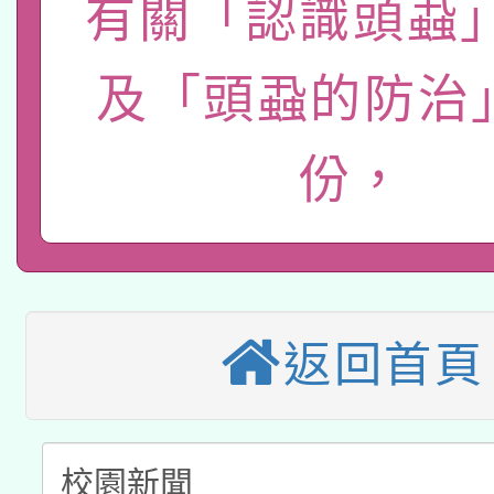
有關「認識頭蝨
轉知經濟部水利署委託
薪期間赴陸應申請許可
115年8月22日(星期六)
業技術研究院辦理「11
及「頭蝨的防治
2026年桃園地景藝術
桃園市孔廟祈福系列活
用水績優單位及節水達
份，
本校115學年度第2次
開 智慧啟航」
動」
適應運動共學行動站研
招甄選結果公告(無人
本館辦理115年度閱讀
招)
科技賦能─人工智慧(AI
返回首頁
暨閱讀推動專業研習
A3數位素養講師名單
礎課程
「數位內容與教學軟體線