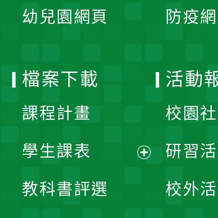
展
單
幼兒園網頁
防疫網
選
開
單
選
檔案下載
活動
單
課程計畫
校園社
學生課表
研習活
展
教科書評選
校外活
開