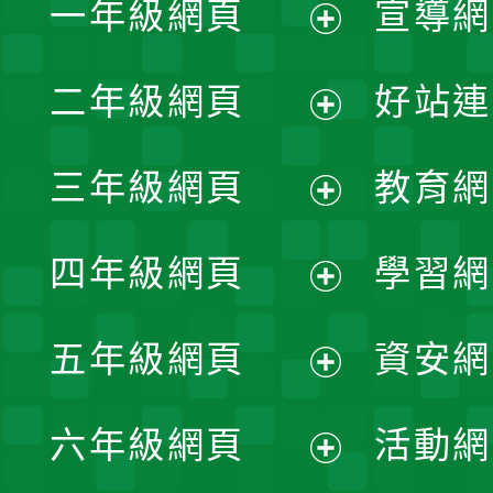
一年級網頁
宣導網
展
二年級網頁
好站連
開
展
三年級網頁
教育網
選
開
展
單
四年級網頁
學習網
選
開
展
單
五年級網頁
資安網
選
開
展
單
六年級網頁
活動網
選
開