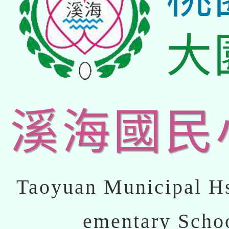
大
溪海國民
Taoyuan Municipal Hs
ementary Scho