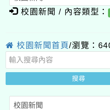
有關大陸委員會函釋公
pilot」
校園新聞 / 內容類型：
轉知經濟部水利署委託
薪期間赴陸應申請許可
115年8月22日(星期六)
業技術研究院辦理「11
2026年桃園地景藝術
桃園市孔廟祈福系列活
校園新聞首頁
/瀏覽：64
用水績優單位及節水達
開 智慧啟航」
動」
搜尋