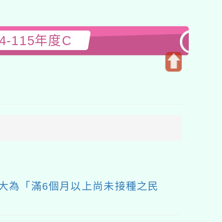
-115年度C
開
啟
上
方
區
塊
象擴大為「滿6個月以上尚未接種之民