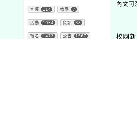
內文可
宣導
114
教學
7
活動
1054
資訊
38
校園新
報名
1473
公告
1567
學習
75
重要
20
節日
2
頁面QRcode
半程馬拉松─石門
115學年度教科書選用
「桃園
水庫楓半馬
版本
學生性
研習
中、小