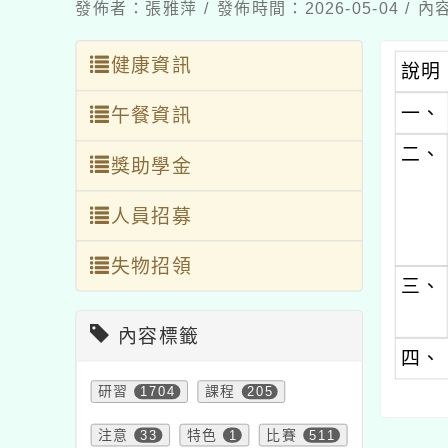
發佈者：張雅萍 / 發佈時間：2026-05-04 /
健康資訊
說明
一、
午餐資訊
二、
獎助學金
人員招募
失物招領
三、
內容標籤
四、
研習
1704
課程
205
注意
33
特色
1
比賽
511