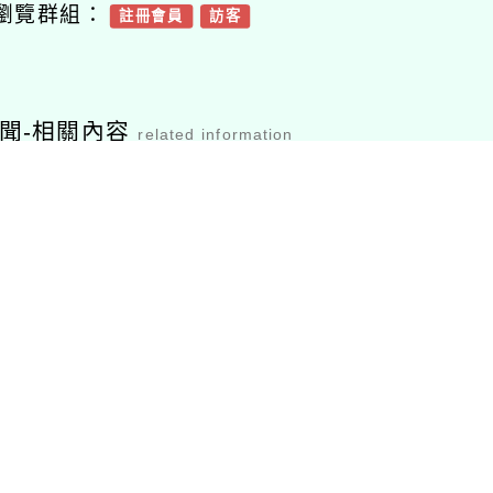
瀏覽群組：
註冊會員
訪客
聞-相關內容
related information
市114年度特教
「天文親子營」天 文
115
別平等教育知能
館一日遊活動
導師編
」，歡迎本市國
特教學生踴躍報