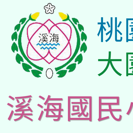
桃
大
溪海國民