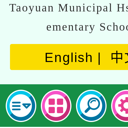
Taoyuan Municipal Hs
ementary Scho
English
中