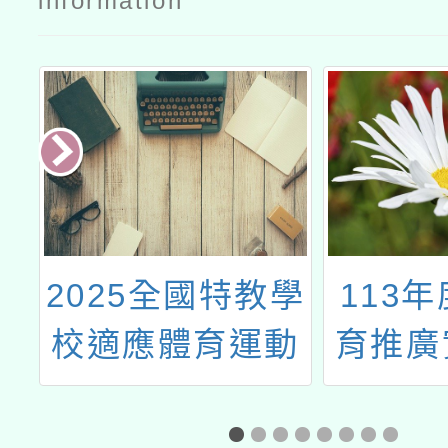
information
立
2025全國特教學
113
報
校適應體育運動
育推廣
解
會