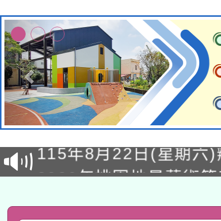
轉知經濟部水利署委託
115年8月22日(星期六)
業技術研究院辦理「11
2026年桃園地景藝術
桃園市孔廟祈福系列活
用水績優單位及節水達
「2026桃園藝術巡演
開 智慧啟航」
動」
轉知教育部國民及學前