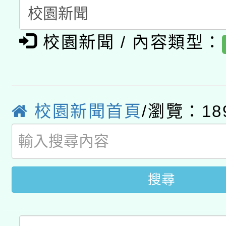
「2026桃園藝術巡演
開 智慧啟航」
動」
月28日止
轉知教育部國民及學前
關事宜
校園新聞 / 內容類型：
函轉國家教育研究院中心
國立臺灣師範大學辦理「1
轉知教育部國民及學前
原住民族教育政策研討
年度健康促進學校輔導
函轉國立臺灣師範大學
新北市政府教育局辦理「
族教育國際趨勢與發展
業成長研習」實施計畫
校園新聞首頁
/瀏覽：18
轉知有關國立成功大學
族語言臺北學習中心11
師專業成長研習實施計
教育部國民及學前教育署「
文教學共融平台-教案
「族語學習班」招生簡章
方素養工作坊新北場」
年度COVID-19疫苗
搜尋
件」活動簡章
接種對象擴大為「滿6