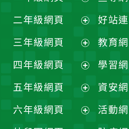
展
二年級網頁
好站連
開
展
三年級網頁
教育網
選
開
展
單
四年級網頁
學習網
選
開
展
單
五年級網頁
資安網
選
開
展
單
六年級網頁
活動網
選
開
展
單