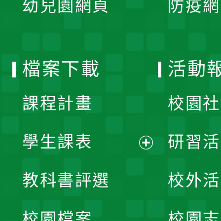
幼兒園網頁
防疫網
選
開
單
選
檔案下載
活動
單
課程計畫
校園社
學生課表
研習活
展
教科書評選
校外活
開
校園檔案
校園志
選