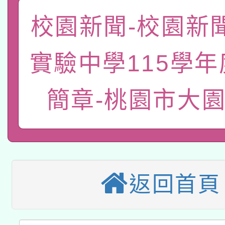
關事宜
校園新聞-校園新
函轉國家教育研究院中心
國立臺灣師範大學辦理「1
轉知教育部國民及學前
原住民族教育政策研討
年度健康促進學校輔導
實驗中學115學
函轉國立臺灣師範大學
新北市政府教育局辦理「
族教育國際趨勢與發展
業成長研習」實施計畫
簡章-桃園市大
轉知有關國立成功大學
族語言臺北學習中心11
師專業成長研習實施計
教育部國民及學前教育署「
文教學共融平台-教案
「族語學習班」招生簡章
方素養工作坊新北場」
轉知經濟部水利署委託
年度COVID-19疫苗
件」活動簡章
115年8月22日(星期六)
業技術研究院辦理「11
接種對象擴大為「滿6
返回首頁
2026年桃園地景藝術
桃園市孔廟祈福系列活
用水績優單位及節水達
接種之民眾」措施，延長