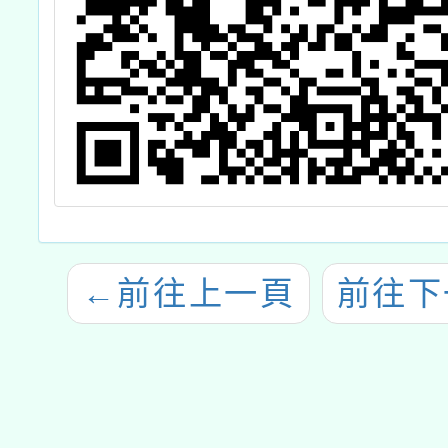
←
前往上一頁
前往下