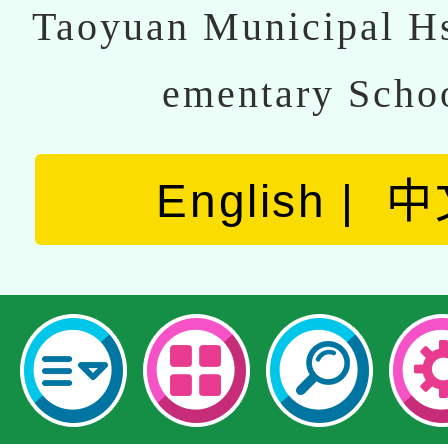
Taoyuan Municipal Hs
ementary Scho
English
中