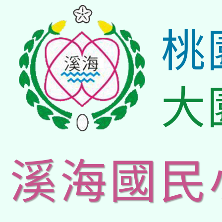
桃
大
溪海國民