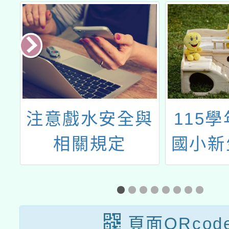
團
注意戲水安全與
115
協
相關規定
國小新
菜
到作業
訪
答
見
頁面QRcod