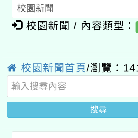
開 智慧啟航」
動」
月28日止
轉知教育部國民及學前
關事宜
校園新聞 / 內容類型：
函轉國家教育研究院中心
國立臺灣師範大學辦理「1
轉知教育部國民及學前
原住民族教育政策研討
年度健康促進學校輔導
函轉國立臺灣師範大學
新北市政府教育局辦理「
族教育國際趨勢與發展
業成長研習」實施計畫
校園新聞首頁
/瀏覽：14
轉知有關國立成功大學
族語言臺北學習中心11
師專業成長研習實施計
教育部國民及學前教育署「
文教學共融平台-教案
「族語學習班」招生簡章
方素養工作坊新北場」
年度COVID-19疫苗
件」活動簡章
搜尋
接種對象擴大為「滿6