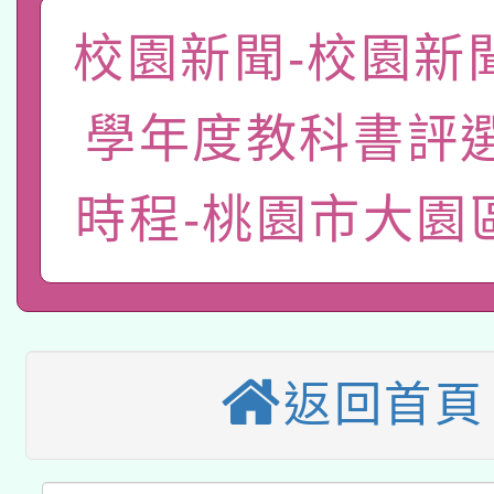
函轉國家教育研究院中心
校園新聞-校園新聞
國立臺灣師範大學辦理「1
轉知教育部國民及學前
原住民族教育政策研討
年度健康促進學校輔導
學年度教科書評
函轉國立臺灣師範大學
新北市政府教育局辦理「
族教育國際趨勢與發展
業成長研習」實施計畫
時程-桃園市大園
轉知有關國立成功大學
族語言臺北學習中心11
師專業成長研習實施計
教育部國民及學前教育署「
文教學共融平台-教案
「族語學習班」招生簡章
方素養工作坊新北場」
轉知經濟部水利署委託
年度COVID-19疫苗
件」活動簡章
115年8月22日(星期六)
業技術研究院辦理「11
接種對象擴大為「滿6
返回首頁
2026年桃園地景藝術
桃園市孔廟祈福系列活
用水績優單位及節水達
接種之民眾」措施，延長
「2026桃園藝術巡演