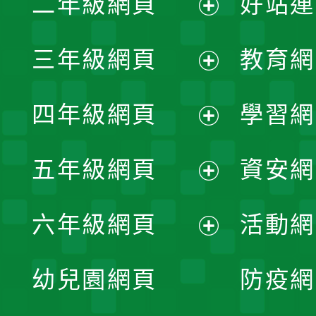
二年級網頁
好站連
開
展
三年級網頁
教育網
選
開
展
單
四年級網頁
學習網
選
開
展
單
五年級網頁
資安網
選
開
展
單
六年級網頁
活動網
選
開
展
單
幼兒園網頁
防疫網
選
開