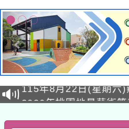
轉知經濟部水利署委託
115年8月22日(星期六)
業技術研究院辦理「11
2026年桃園地景藝術
桃園市孔廟祈福系列活
用水績優單位及節水達
「2026桃園藝術巡演
開 智慧啟航」
動」
轉知教育部國民及學前
關事宜