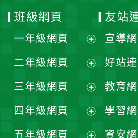
班級網頁
友站
一年級網頁
宣導網
展
二年級網頁
好站連
開
展
三年級網頁
教育網
選
開
展
單
四年級網頁
學習網
選
開
展
單
五年級網頁
資安網
選