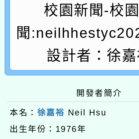
有關大陸委員會函釋公
pilot」
校園新聞-校
轉知經濟部水利署委託
薪期間赴陸應申請許可
聞:neilhhestyc2
115年8月22日(星期六)
業技術研究院辦理「11
2026年桃園地景藝術
設計者：徐嘉
桃園市孔廟祈福系列活
用水績優單位及節水達
「2026桃園藝術巡演
開 智慧啟航」
動」
轉知教育部國民及學前
關事宜
開發者簡介
本館辦理115年度閱讀
國立臺灣師範大學辦理「1
本名：
徐嘉裕
Neil Hsu
科技賦能─人工智慧(AI
暨閱讀推動專業研習
年度健康促進學校輔導
A3數位素養講師名單
出生年份：1976年
礎課程
業成長研習」實施計畫