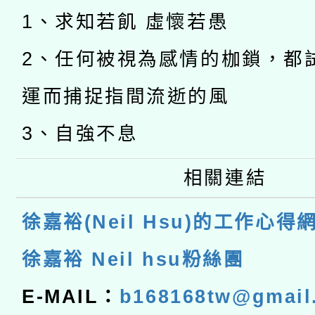
1、求知若飢 虛懷若愚
2、任何被視為感情的枷鎖，都
運而捕捉指間流逝的風
3、自強不息
相關連結
徐嘉裕(Neil Hsu)的工作心得
徐嘉裕 Neil hsu粉絲團
E-MAIL：
b168168tw@gmail