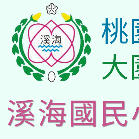
桃
大
溪海國民