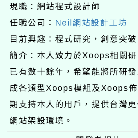
「數位內容與教學軟體線
現職：網站程式設計師
有關大陸委員會函釋公
pilot」
任職公司：
Neil網站設計工坊
轉知經濟部水利署委託
薪期間赴陸應申請許可
目前興趣：程式研究，創意突破
115年8月22日(星期六)
業技術研究院辦理「11
簡介：本人致力於Xoops相關
2026年桃園地景藝術
桃園市孔廟祈福系列活
用水績優單位及節水達
已有數十餘年，希望能將所研發
「2026桃園藝術巡演
開 智慧啟航」
動」
成各類型Xoops模組及Xoops
轉知教育部國民及學前
關事宜
期支持本人的用戶，提供台灣更
國立臺灣師範大學辦理「1
網站架設環境。
年度健康促進學校輔導