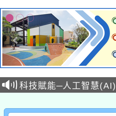
本館辦理115年度閱讀
科技賦能─人工智慧(AI
暨閱讀推動專業研習
A3數位素養講師名單
礎課程
「數位內容與教學軟體線