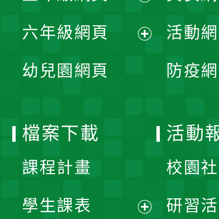
開
展
單
六年級網頁
活動網
選
開
展
單
幼兒園網頁
防疫網
選
開
單
選
檔案下載
活動
單
課程計畫
校園社
學生課表
研習活