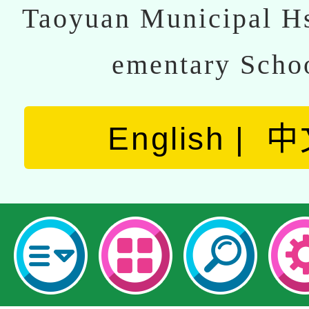
Taoyuan Municipal Hs
ementary Scho
English
中