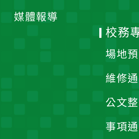
開
單
媒體報導
選
校務
單
場地預
維修通
公文整
事項通