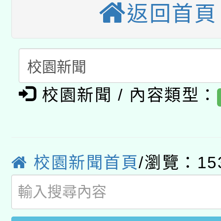
本館辦理115年度閱讀
返回首頁
科技賦能─人工智慧(AI
暨閱讀推動專業研習
A3數位素養講師名單
礎課程
「數位內容與教學軟體線
校園新聞 / 內容類型：
有關大陸委員會函釋公
pilot」
轉知經濟部水利署委託
薪期間赴陸應申請許可
115年8月22日(星期六)
業技術研究院辦理「11
校園新聞首頁
/瀏覽：15
2026年桃園地景藝術
桃園市孔廟祈福系列活
用水績優單位及節水達
「2026桃園藝術巡演
開 智慧啟航」
動」