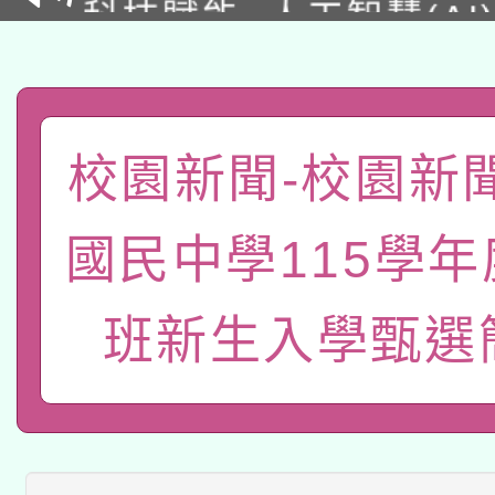
科技賦能─人工智慧(AI
暨閱讀推動專業研習
A3數位素養講師名單
礎課程
「數位內容與教學軟體線
有關大陸委員會函釋公
校園新聞-校園新
pilot」
轉知經濟部水利署委託
薪期間赴陸應申請許可
國民中學115學
115年8月22日(星期六)
業技術研究院辦理「11
班新生入學甄選
2026年桃園地景藝術
桃園市孔廟祈福系列活
用水績優單位及節水達
「2026桃園藝術巡演
開 智慧啟航」
動」
適應運動共學行動站研
關事宜