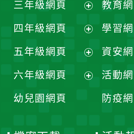
三年級網頁
教育網
選
開
展
單
四年級網頁
學習網
選
開
展
單
五年級網頁
資安網
選
開
展
單
六年級網頁
活動網
選
開
展
單
幼兒園網頁
防疫網
選
開
單
選