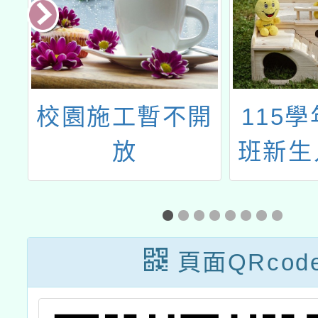
」
校園施工暫不開
115
活
放
班新生
簡章
頁面QRcod