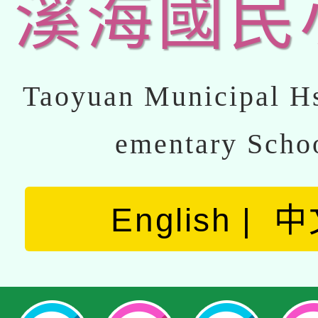
溪海國民
Taoyuan Municipal Hs
ementary Scho
English
中