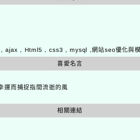
y , ajax , Html5 , css3 , mysql ,網站se
喜愛名言
幸運而捕捉指間流逝的風
相關連結