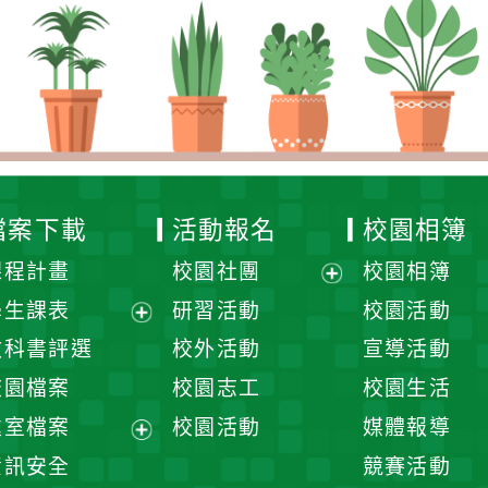
檔案下載
活動報名
校園相簿
課程計畫
校園社團
校園相簿
展
學生課表
研習活動
校園活動
開
展
教科書評選
校外活動
宣導活動
選
開
校園檔案
校園志工
校園生活
單
選
處室檔案
校園活動
媒體報導
單
展
資訊安全
競賽活動