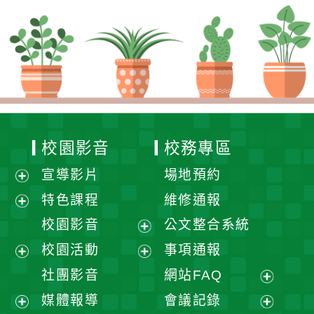
校園影音
校務專區
宣導影片
場地預約
展
特色課程
維修通報
開
展
校園影音
公文整合系統
選
開
展
校園活動
事項通報
單
選
開
展
展
社團影音
網站FAQ
單
選
開
開
展
媒體報導
會議記錄
單
選
選