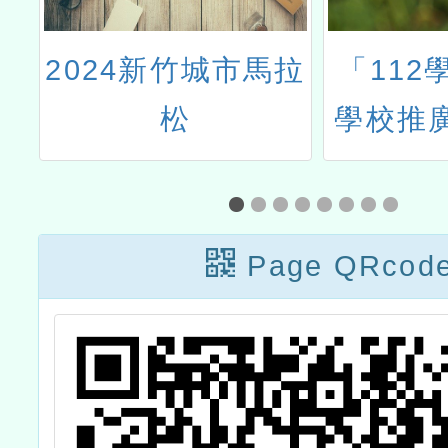
本
2024新竹城市馬拉
「112
感
松
學校推
生
計
園
活
Page QRcod