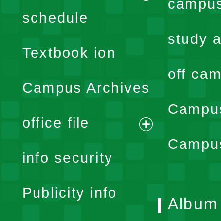
campus
expand
schedule
menu
study a
Textbook ion
off cam
Campus Archives
Campus
office file
expand
Campus
info security
menu
Publicity info
Album