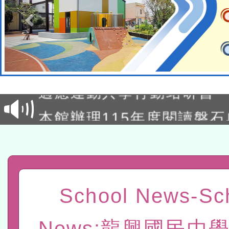
本校115學年度第2次代理
結果公告(無人報名，續辦
適應運動共學行動站研習
本館辦理115年度閱讀磐
讀推動專業研習
科技賦能─人工智慧(AI)
程
A3數位素養講師名單
「數位內容與教學軟體線上課程
School News-Sc
t」
有關大陸委員會函釋公務
News:龍興國民中學