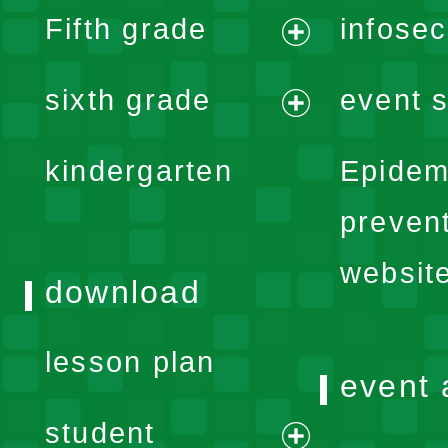
Fifth grade
infose
menu
expand
sixth grade
event s
menu
expand
kindergarten
Epidem
menu
preven
websit
download
lesson plan
event 
student