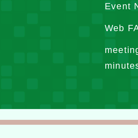
Event N
Web F
meetin
minute