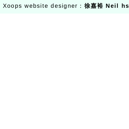
Xoops website designer：
徐嘉裕 Neil h