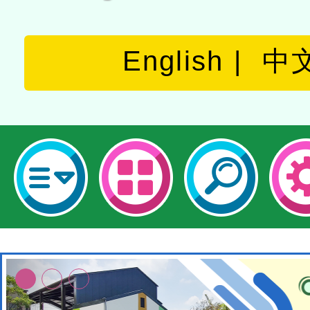
English
中