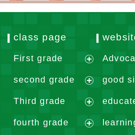
class page
websit
First grade
Advoca
expand
second grade
good si
menu
expand
Third grade
educat
menu
expand
fourth grade
learnin
menu
expand