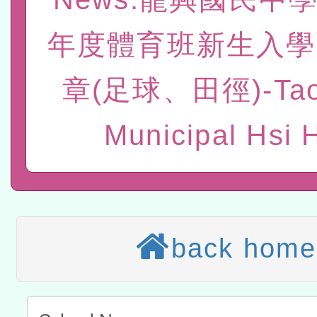
赴陸應申請許可一案
轉知經濟部水利署委託財
年度體育班新生入學
研究院辦理「115年表揚
115年8月22日(星期六)辦
位及節水達人選拔活動」
市孔廟祈福系列活動—儒門
2026年桃園地景藝術節教
章(足球、田徑)-Tao
航」
本校115學年度第2次代理
Municipal Hsi 
結果公告(無人報名，續辦
適應運動共學行動站研習
本館辦理115年度閱讀磐
讀推動專業研習
科技賦能─人工智慧(AI)
back home
程
A3數位素養講師名單
「數位內容與教學軟體線上課程