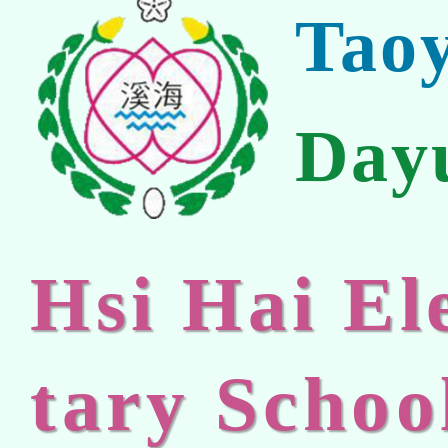
Tao
Day
Hsi Hai E
tary Schoo