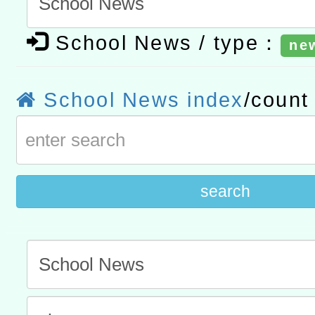
t」
有關大陸委員會函釋公務
School News / type：
赴陸應申請許可一案
轉知經濟部水利署委託財
ne
研究院辦理「115年表揚
115年8月22日(星期六)辦
School News index
/coun
位及節水達人選拔活動」
市孔廟祈福系列活動—儒門
2026年桃園地景藝術節教
航」
search