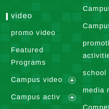
Campu
video
Campus
promo video
promot
Featured
activiti
Programs
school 
Campus video
expand
media 
Campus activ
menu
expand
Compet