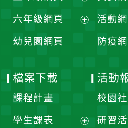
開
展
單
六年級網頁
活動網
選
開
展
單
幼兒園網頁
防疫網
選
開
單
選
檔案下載
活動
單
課程計畫
校園社
學生課表
研習活