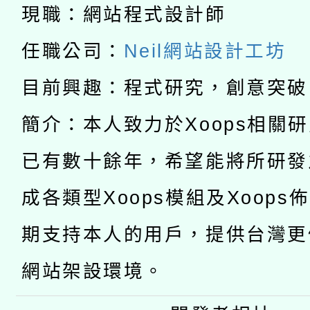
A3數位素養講師名單
礎課程
現職：網站程式設計師
「數位內容與教學軟體線
任職公司：
Neil網站設計工坊
有關大陸委員會函釋公
pilot」
目前興趣：程式研究，創意突破
轉知經濟部水利署委託
薪期間赴陸應申請許可
簡介：本人致力於Xoops相關
115年8月22日(星期六)
業技術研究院辦理「11
已有數十餘年，希望能將所研發
2026年桃園地景藝術
桃園市孔廟祈福系列活
用水績優單位及節水達
成各類型Xoops模組及Xoops
開 智慧啟航」
動」
期支持本人的用戶，提供台灣更
網站架設環境。