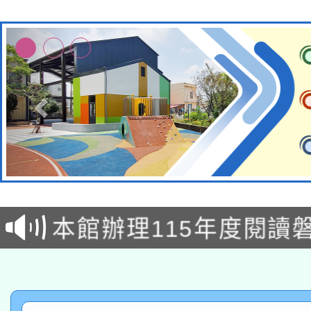
本校115學年度第2次
適應運動共學行動站研
招甄選結果公告(無人
本館辦理115年度閱讀
招)
科技賦能─人工智慧(AI
暨閱讀推動專業研習
A3數位素養講師名單
礎課程