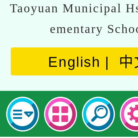
Taoyuan Municipal Hs
ementary Scho
English
中