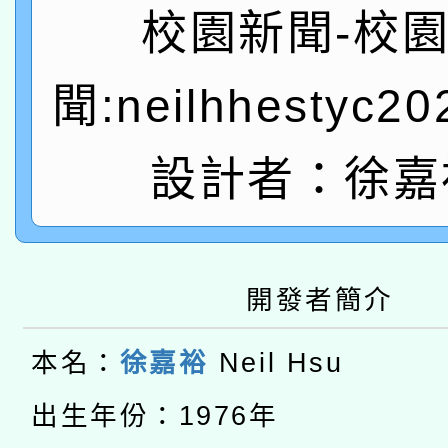
「數位內容與教學軟體線
校園新聞-校
有關大陸委員會函釋公
pilot」
聞:neilhhestyc2
轉知經濟部水利署委託
薪期間赴陸應申請許可
115年8月22日(星期六)
設計者：徐嘉
業技術研究院辦理「11
2026年桃園地景藝術
桃園市孔廟祈福系列活
用水績優單位及節水達
本校115學年度第2次
開 智慧啟航」
動」
開發者簡介
適應運動共學行動站研
招甄選結果公告(無人
本館辦理115年度閱讀
本名：
徐嘉裕
Neil Hsu
招)
科技賦能─人工智慧(AI
出生年份：1976年
暨閱讀推動專業研習