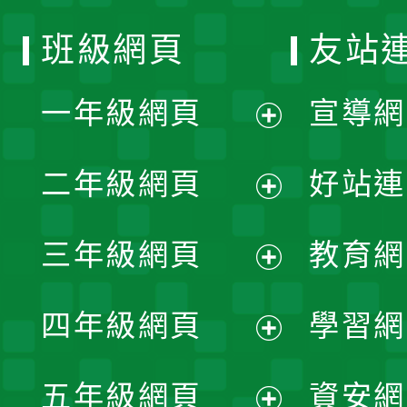
班級網頁
友站
一年級網頁
宣導網
展
二年級網頁
好站連
開
展
三年級網頁
教育網
選
開
展
單
四年級網頁
學習網
選
開
展
單
五年級網頁
資安網
選