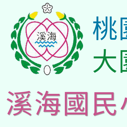
桃
大
溪海國民