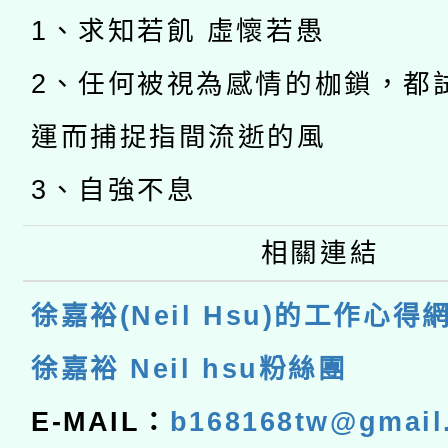
1、求知若飢 虛懷若愚
2、任何被視為感情的枷鎖，都
運而捕捉指間流逝的風
3、自強不息
相關連結
徐嘉裕(Neil Hsu)的工作心得
徐嘉裕 Neil hsu粉絲團
E-MAIL：
b168168tw@gmail