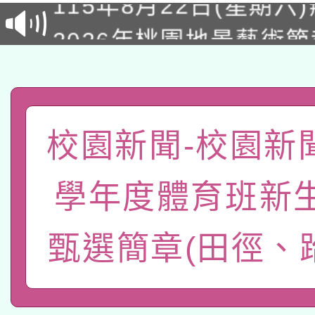
2026年桃園地景藝術
桃園市孔廟祈福系列活
用水績優單位及節水達
「2026桃園藝術巡演
開 智慧啟航」
動」
轉知教育部國民及學前
關事宜
函轉國家教育研究院中心
國立臺灣師範大學辦理「1
校園新聞-校園新聞
轉知教育部國民及學前
原住民族教育政策研討
年度健康促進學校輔導
學年度體育班新
函轉國立臺灣師範大學
新北市政府教育局辦理「
族教育國際趨勢與發展
業成長研習」實施計畫
轉知有關國立成功大學
甄選簡章(田徑、
族語言臺北學習中心11
師專業成長研習實施計
教育部國民及學前教育署「
文教學共融平台-教案
「族語學習班」招生簡章
方素養工作坊新北場」
轉知經濟部水利署委託