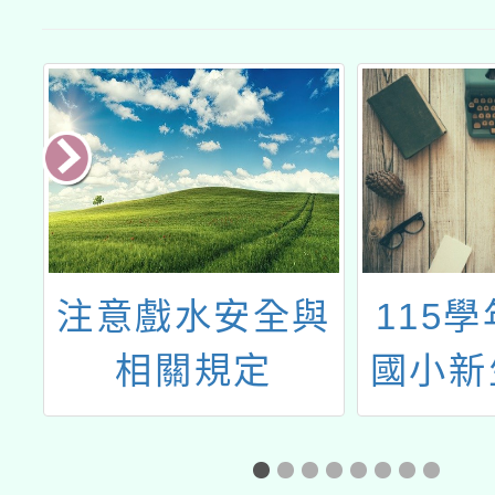
及
注意戲水安全與
115
知
相關規定
國小新
習
到作業
答