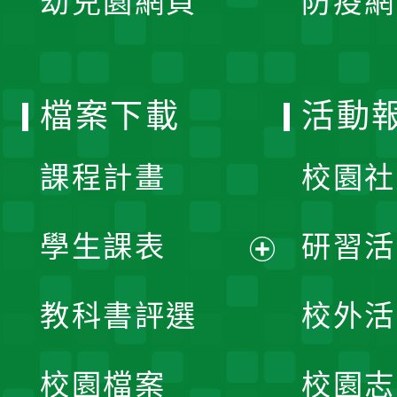
幼兒園網頁
防疫網
選
開
單
選
檔案下載
活動
單
課程計畫
校園社
學生課表
研習活
展
教科書評選
校外活
開
校園檔案
校園志
選