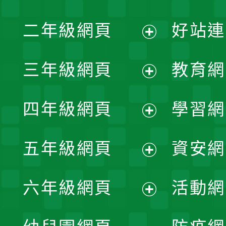
展
二年級網頁
好站連
開
展
三年級網頁
教育網
選
開
展
單
四年級網頁
學習網
選
開
展
單
五年級網頁
資安網
選
開
展
單
六年級網頁
活動網
選
開
展
單