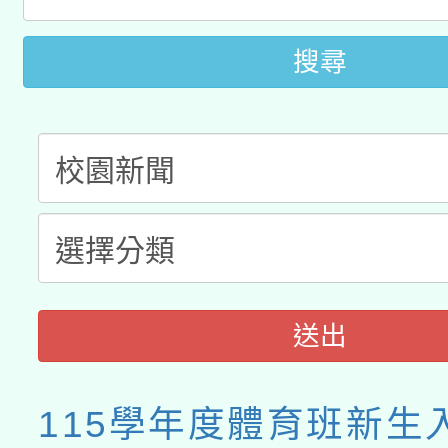
文教學共融平台-教案
「族語學習班」招生簡章
方素養工作坊新北場」
年度COVID-19疫苗
件」活動簡章
搜尋
接種對象擴大為「滿6
接種之民眾」措施，延長
月28日止
送出
115學年度體育班新生