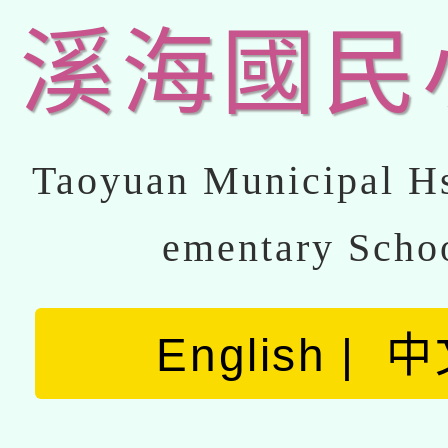
溪海國民
Taoyuan Municipal Hs
ementary Scho
English
中