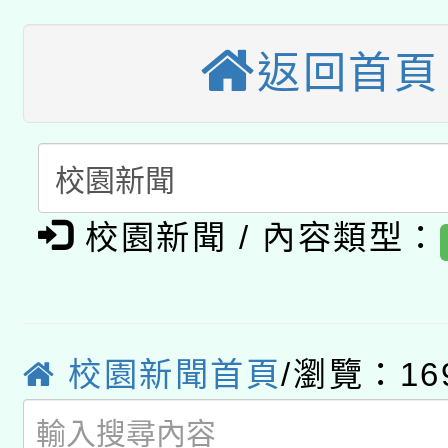
年度COVID-19疫苗
件」活動簡章
115年8月22日(星期六)
業技術研究院辦理「11
接種對象擴大為「滿6
返回首頁
2026年桃園地景藝術
桃園市孔廟祈福系列活
用水績優單位及節水達
接種之民眾」措施，延長
「2026桃園藝術巡演
開 智慧啟航」
動」
月28日止
轉知教育部國民及學前
關事宜
校園新聞 / 內容類型：
函轉國家教育研究院中心
國立臺灣師範大學辦理「1
轉知教育部國民及學前
原住民族教育政策研討
年度健康促進學校輔導
函轉國立臺灣師範大學
新北市政府教育局辦理「
族教育國際趨勢與發展
業成長研習」實施計畫
校園新聞首頁
/瀏覽：16
轉知有關國立成功大學
族語言臺北學習中心11
師專業成長研習實施計
教育部國民及學前教育署「