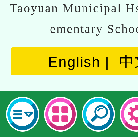
Taoyuan Municipal Hs
ementary Scho
English
中