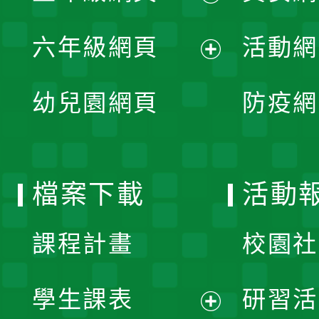
開
展
單
六年級網頁
活動網
選
開
展
單
幼兒園網頁
防疫網
選
開
單
選
檔案下載
活動
單
課程計畫
校園社
學生課表
研習活