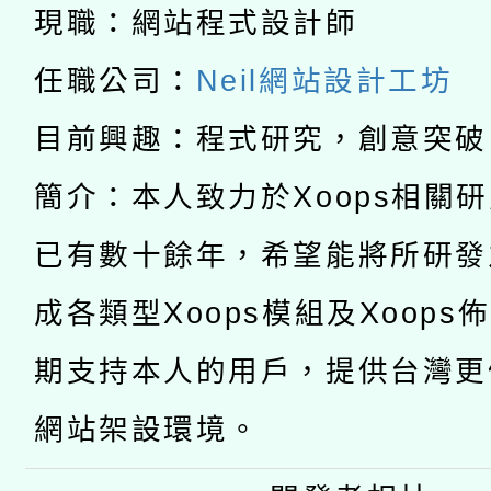
暨閱讀推動專業研習
現職：網站程式設計師
A3數位素養講師名單
礎課程
任職公司：
Neil網站設計工坊
「數位內容與教學軟體線
目前興趣：程式研究，創意突破
有關大陸委員會函釋公
pilot」
簡介：本人致力於Xoops相關
轉知經濟部水利署委託
薪期間赴陸應申請許可
已有數十餘年，希望能將所研發
115年8月22日(星期六)
業技術研究院辦理「11
成各類型Xoops模組及Xoops
2026年桃園地景藝術
桃園市孔廟祈福系列活
用水績優單位及節水達
期支持本人的用戶，提供台灣更
開 智慧啟航」
動」
網站架設環境。