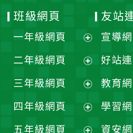
班級網頁
友站
一年級網頁
宣導網
展
二年級網頁
好站連
開
展
三年級網頁
教育網
選
開
展
單
四年級網頁
學習網
選
開
展
單
五年級網頁
資安網
選