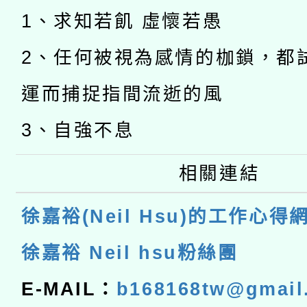
1、求知若飢 虛懷若愚
2、任何被視為感情的枷鎖，都
運而捕捉指間流逝的風
3、自強不息
相關連結
徐嘉裕(Neil Hsu)的工作心得
徐嘉裕 Neil hsu粉絲團
E-MAIL：
b168168tw@gmail