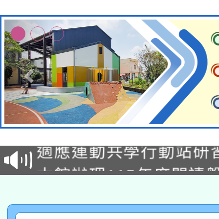
本校115學年度第2次
適應運動共學行動站研
招甄選結果公告(無人
本館辦理115年度閱讀
招)
科技賦能─人工智慧(AI
暨閱讀推動專業研習
A3數位素養講師名單