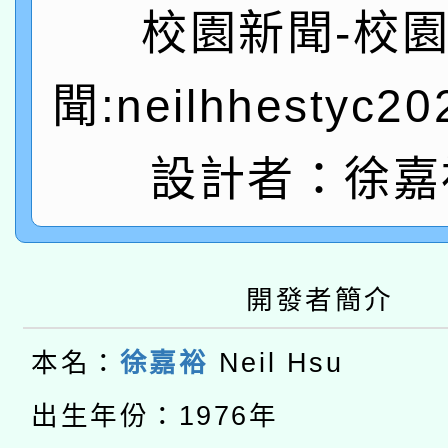
礎課程
校園新聞-校
「數位內容與教學軟體線
有關大陸委員會函釋公
聞:neilhhestyc2
pilot」
轉知經濟部水利署委託
薪期間赴陸應申請許可
設計者：徐嘉
115年8月22日(星期六)
業技術研究院辦理「11
2026年桃園地景藝術
桃園市孔廟祈福系列活
用水績優單位及節水達
本校115學年度第2次
開發者簡介
開 智慧啟航」
動」
適應運動共學行動站研
招甄選結果公告(無人
本名：
徐嘉裕
Neil Hsu
本館辦理115年度閱讀
招)
出生年份：1976年
科技賦能─人工智慧(AI