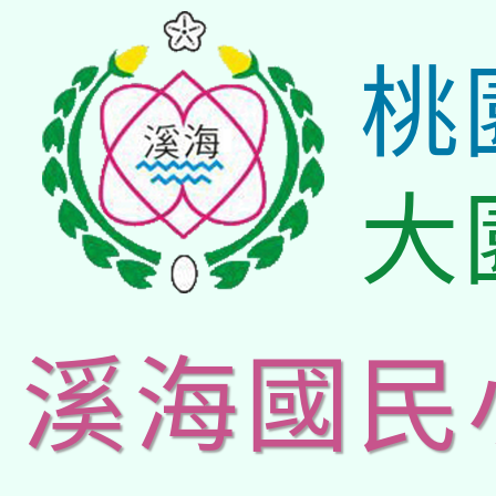
桃
大
溪海國民