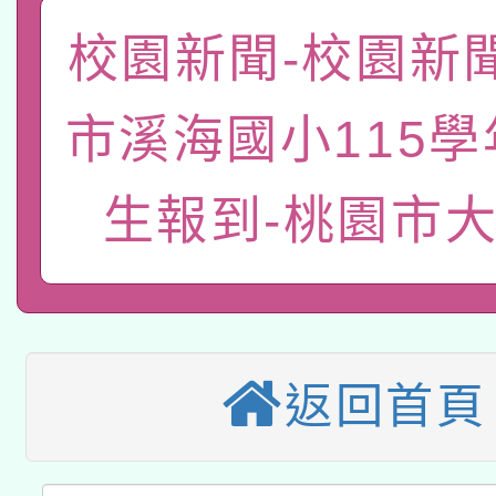
一案。
本校115學年度第2次
校園新聞-校園新
人員健康講座「吃得安
適應運動共學行動站研
招甄選結果公告(無人
心」，鼓勵退休同仁踴
市溪海國小115
本館辦理115年度閱讀
招)
案。
科技賦能─人工智慧(AI
生報到-桃園市
暨閱讀推動專業研習
A3數位素養講師名單
礎課程
本校115學年度第1次
本校115學年度第2次
第3次招考甄選結果公告
返回首頁
有關原住民族委員會11
次招考甄選結果公告(尚
兒童少年暑期犯罪預防
公告之原住民族歲時祭