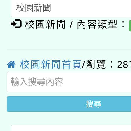
有關本府115年70歲
答一案
一案。
校園新聞 / 內容類型：
本校115學年度第2次
人員健康講座「吃得安
適應運動共學行動站研
招甄選結果公告(無人
心」，鼓勵退休同仁踴
本館辦理115年度閱讀
招)
案。
校園新聞首頁
/瀏覽：28
科技賦能─人工智慧(AI
暨閱讀推動專業研習
A3數位素養講師名單
礎課程
搜尋