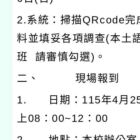
2.
系統：掃描
QRcode
完
料並填妥各項調查
(
本土
班
請審慎勾選
)
。
二、
現場報到
1.
日期：
115
年
4
月
2
上
08
：
00~12
：
00
2.
地點：本校辦公室