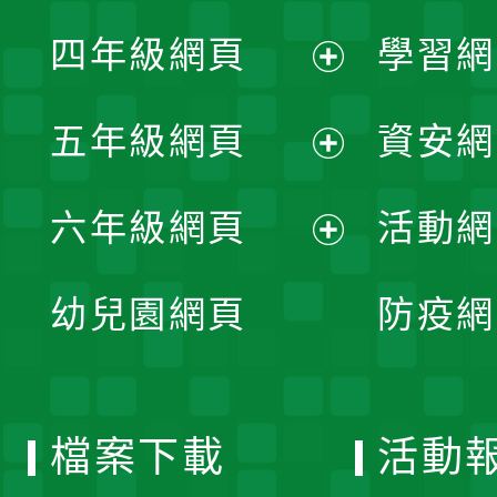
展
單
四年級網頁
學習網
選
開
展
單
五年級網頁
資安網
選
開
展
單
六年級網頁
活動網
選
開
展
單
幼兒園網頁
防疫網
選
開
單
選
檔案下載
活動
單