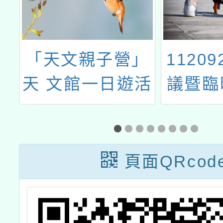
育
「天文親子營」
1120
選
天 文館一日遊活
議暨臨
拳
動
議
頁面QRcod