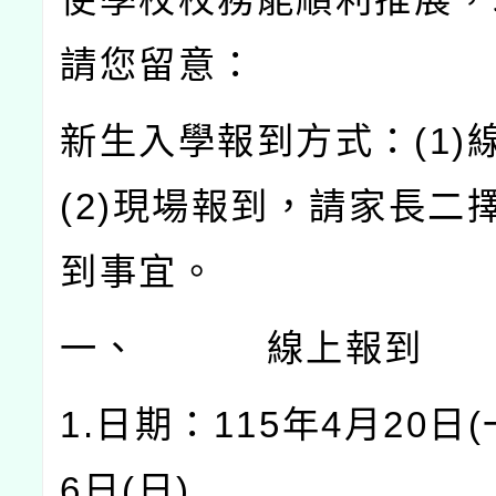
請您留意：
新生入學報到方式：
(1)
(2)
現場報到，請家長二
到事宜。
一、
線上報到
1.
日期：
115
年
4
月
20
日
(
6
日
(
日
)