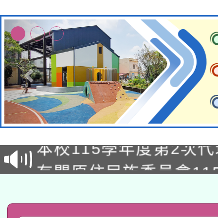
本校115學年度第1次
本校115學年度第2次
第3次招考甄選結果公告
有關原住民族委員會11
次招考甄選結果公告(尚
兒童少年暑期犯罪預防
公告之原住民族歲時祭
有關本府115年70歲
答一案