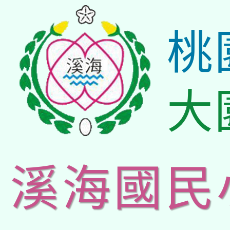
桃
大
溪海國民