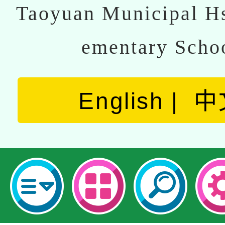
Taoyuan Municipal Hs
ementary Scho
English
中