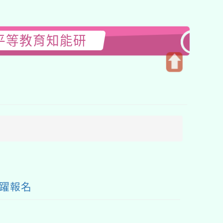
平等教育知能研
開
啟
上
方
區
塊
躍報名