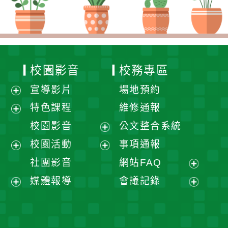
校園影音
校務專區
宣導影片
場地預約
展
特色課程
維修通報
開
展
校園影音
公文整合系統
選
開
展
校園活動
事項通報
單
選
開
展
展
社團影音
網站FAQ
單
選
開
開
展
媒體報導
會議記錄
單
選
選
開
展
展
單
單
選
開
開
單
選
選