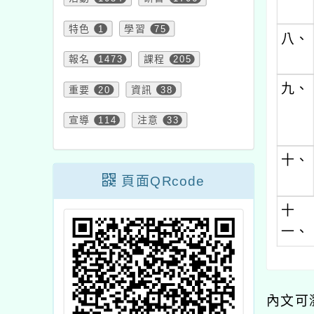
特色
1
學習
75
八、
報名
1473
課程
205
九、
重要
20
資訊
38
宣導
114
注意
33
十、
頁面QRcode
十
一、
內文可