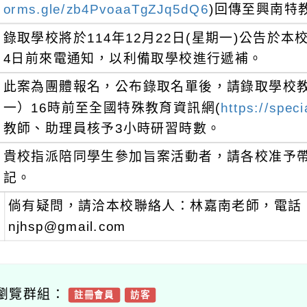
orms.gle/zb4PvoaaTgZJq5dQ6
)回傳至興南特
錄取學校將於114年12月22日(星期一)公告於
4日前來電通知，以利備取學校進行遞補。
此案為團體報名，公布錄取名單後，請錄取學校教
一）16時前至全國特殊教育資訊網(
https://spec
教師、助理員核予3小時研習時數。
貴校指派陪同學生參加旨案活動者，請各校准予帶
記。
倘有疑問，請洽本校聯絡人：林嘉南老師，電話：03
njhsp@gmail.com
瀏覽群組：
註冊會員
訪客