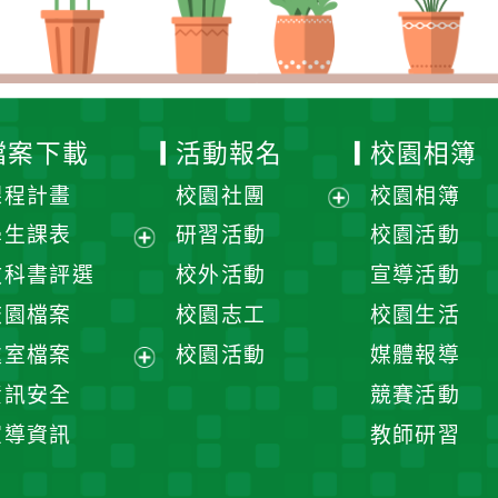
檔案下載
活動報名
校園相簿
課程計畫
校園社團
校園相簿
展
學生課表
研習活動
校園活動
開
展
教科書評選
校外活動
宣導活動
選
開
校園檔案
校園志工
校園生活
單
選
處室檔案
校園活動
媒體報導
單
展
資訊安全
競賽活動
開
宣導資訊
教師研習
選
單