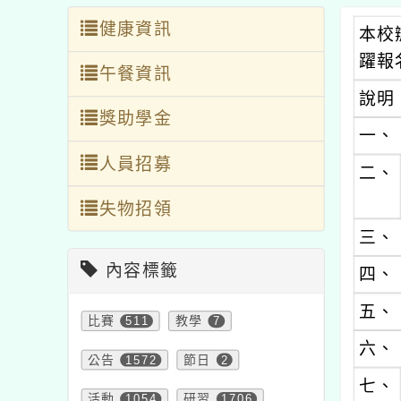
健康資訊
本校
躍報
午餐資訊
說明
獎助學金
一、
人員招募
二、
失物招領
三、
內容標籤
四、
五、
比賽
511
教學
7
六、
公告
1572
節日
2
七、
活動
1054
研習
1706