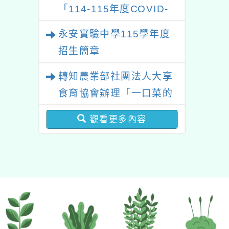
「114-115年度COVID-
19疫苗接種計畫」公費接
永安實驗中學115學年度
種對象擴大為「滿6個月
招生簡章
以上尚未接種之民眾」措
轉知農業部社團法人大享
施，延長至115年7月31
食育協會辦理「一口菜的
日止
旅程-旬味探訪(第1場)」
觀看更多內容
產地見學活動