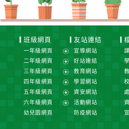
班級網頁
友站連結
一年級網頁
宣導網站
展
二年級網頁
好站連結
開
展
三年級網頁
教育網站
選
開
展
四年級網頁
學習網站
單
選
開
展
五年級網頁
資安網站
單
選
開
展
六年級網頁
活動網站
單
選
開
展
幼兒園網頁
防疫網站
單
選
開
單
選