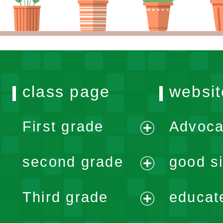
class page
websit
First grade
Advoca
expand
second grade
good si
menu
expand
Third grade
educat
menu
expand