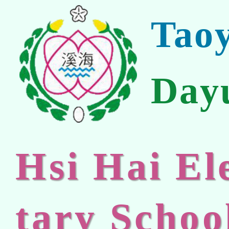
Tao
Day
Hsi Hai E
tary Schoo