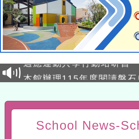
本校115學年度第2次代理
結果公告(無人報名，續辦
適應運動共學行動站研習
本館辦理115年度閱讀磐
讀推動專業研習
科技賦能─人工智慧(AI)
程
A3數位素養講師名單
「數位內容與教學軟體線上課程
School News-Sc
t」
有關大陸委員會函釋公務