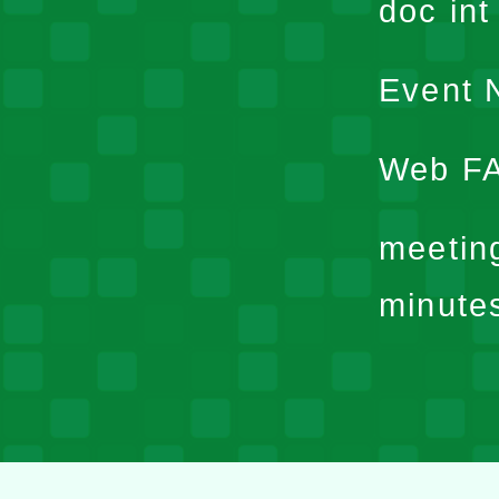
doc in
Event N
Web F
meetin
minute