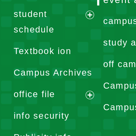
student
campus
expand
schedule
menu
study a
Textbook ion
off cam
Campus Archives
Campus
office file
expand
Campus
info security
menu