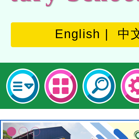
English
中