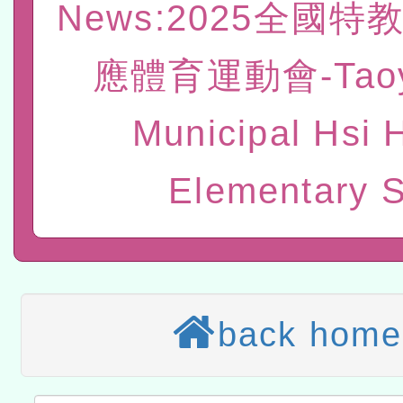
News:2025全國
赴陸應申請許可一案
轉知經濟部水利署委託財
應體育運動會-Taoy
研究院辦理「115年表揚
115年8月22日(星期六)辦
位及節水達人選拔活動」
市孔廟祈福系列活動—儒門
2026年桃園地景藝術節教
Municipal Hsi 
航」
本校115學年度第2次代理
Elementary 
結果公告(無人報名，續辦
適應運動共學行動站研習
本館辦理115年度閱讀磐
讀推動專業研習
科技賦能─人工智慧(AI)
back home
程
A3數位素養講師名單
「數位內容與教學軟體線上課程