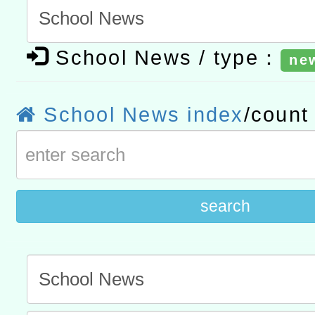
t」
有關大陸委員會函釋公務
School News / type：
赴陸應申請許可一案
ne
轉知經濟部水利署委託財
研究院辦理「115年表揚
115年8月22日(星期六)辦
School News index
/coun
位及節水達人選拔活動」
市孔廟祈福系列活動—儒門
2026年桃園地景藝術節教
航」
search