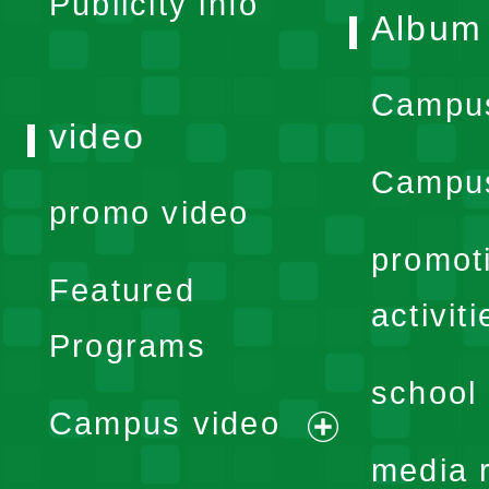
Publicity info
Album
Campu
video
Campus
promo video
promot
Featured
activiti
Programs
school 
Campus video
expand
media 