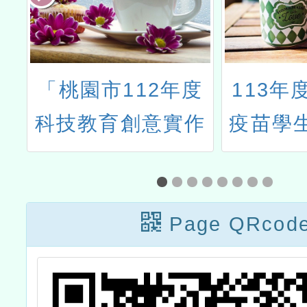
中
「桃園市112年度
113年
生
科技教育創意實作
疫苗學
競賽」說明會一案
意願書填
止日:1
Page QRcod