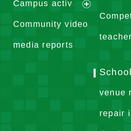
Campus activ
menu
expand
Compet
Community video
menu
teache
media reports
School
venue 
repair 