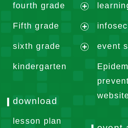
fourth grade
learnin
menu
expand
Fifth grade
infose
menu
expand
sixth grade
event s
menu
expand
kindergarten
Epidem
menu
preven
websit
download
lesson plan
event 