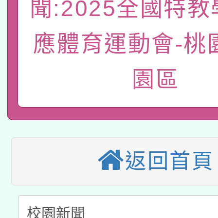
聞:2025全國特
轉知經濟部水利署委託
薪期間赴陸應申請許可
115年8月22日(星期六)
應體育運動會-桃
業技術研究院辦理「11
2026年桃園地景藝術
桃園市孔廟祈福系列活
用水績優單位及節水達
園區
本校115學年度第2次
開 智慧啟航」
動」
適應運動共學行動站研
招甄選結果公告(無人
本館辦理115年度閱讀
招)
返回首頁
科技賦能─人工智慧(AI
暨閱讀推動專業研習
A3數位素養講師名單
礎課程
「數位內容與教學軟體線