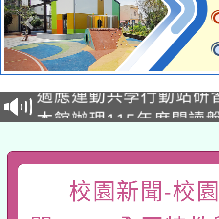
本校115學年度第2次
適應運動共學行動站研
招甄選結果公告(無人
本館辦理115年度閱讀
招)
科技賦能─人工智慧(AI
暨閱讀推動專業研習
A3數位素養講師名單
礎課程
「數位內容與教學軟體線
校園新聞-校
有關大陸委員會函釋公
pilot」