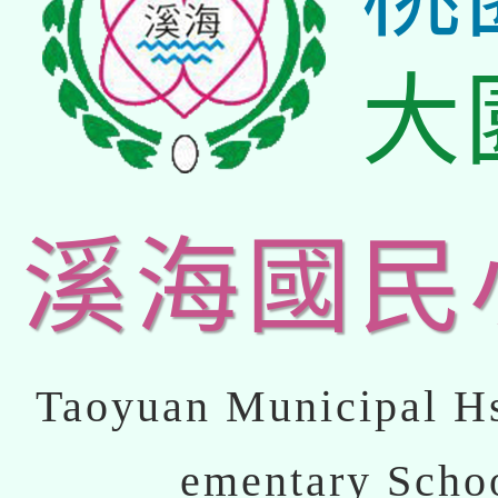
大
溪海國民
Taoyuan Municipal Hs
ementary Scho