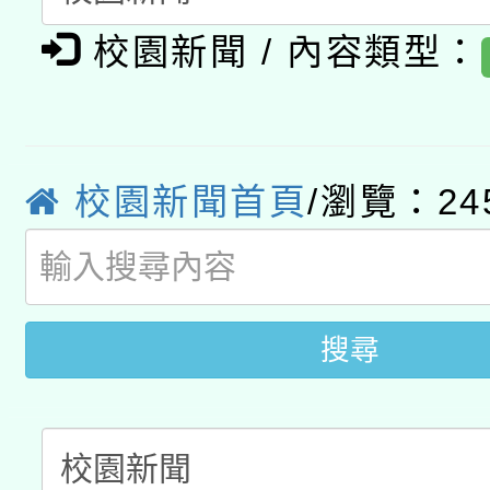
有關大陸委員會函釋公
pilot」
校園新聞 / 內容類型：
轉知經濟部水利署委託
薪期間赴陸應申請許可
115年8月22日(星期六)
業技術研究院辦理「11
2026年桃園地景藝術
校園新聞首頁
/瀏覽：24
桃園市孔廟祈福系列活
用水績優單位及節水達
開 智慧啟航」
動」
搜尋