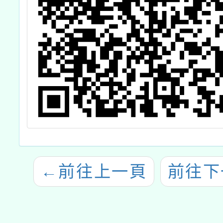
←
前往上一頁
前往下