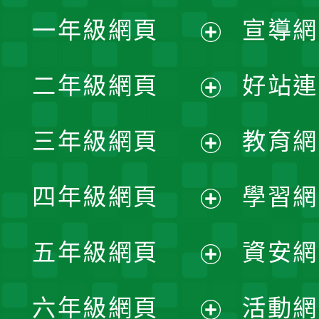
一年級網頁
宣導網
展
二年級網頁
好站連
開
展
三年級網頁
教育網
選
開
展
單
四年級網頁
學習網
選
開
展
單
五年級網頁
資安網
選
開
展
單
六年級網頁
活動網
選