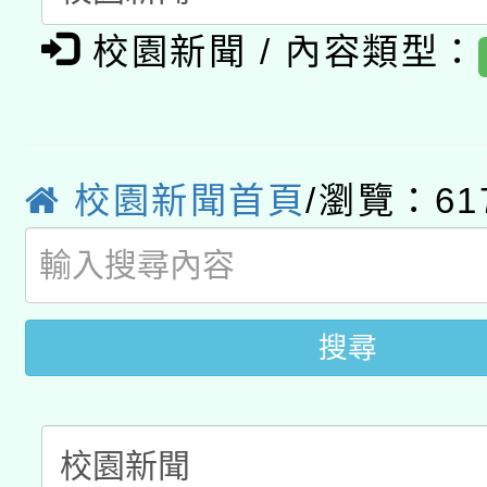
轉知經濟部水利署委託
薪期間赴陸應申請許可
校園新聞 / 內容類型：
115年8月22日(星期六)
業技術研究院辦理「11
2026年桃園地景藝術
桃園市孔廟祈福系列活
用水績優單位及節水達
「2026桃園藝術巡演
校園新聞首頁
/瀏覽：61
開 智慧啟航」
動」
關事宜
搜尋