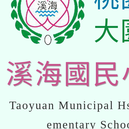
大
溪海國民
Taoyuan Municipal Hs
ementary Scho