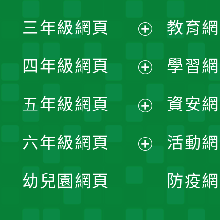
開
展
三年級網頁
教育網
選
開
展
單
四年級網頁
學習網
選
開
展
單
五年級網頁
資安網
選
開
展
單
六年級網頁
活動網
選
開
展
單
幼兒園網頁
防疫網
選
開
單