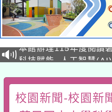
適應運動共學行動站研
本館辦理115年度閱讀
科技賦能─人工智慧(AI
暨閱讀推動專業研習
A3數位素養講師名單
礎課程
「數位內容與教學軟體線
有關大陸委員會函釋公
pilot」
校園新聞-校園新
轉知經濟部水利署委託
薪期間赴陸應申請許可