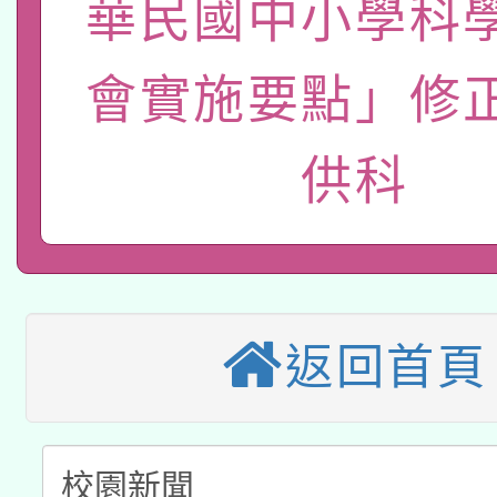
華民國中小學科
115年8月22日(星期六)
業技術研究院辦理「11
2026年桃園地景藝術
會實施要點」修
桃園市孔廟祈福系列活
用水績優單位及節水達
「2026桃園藝術巡演
開 智慧啟航」
動」
供科
適應運動共學行動站研
關事宜
本館辦理115年度閱讀
科技賦能─人工智慧(AI
暨閱讀推動專業研習
返回首頁
A3數位素養講師名單
礎課程
「數位內容與教學軟體線
有關大陸委員會函釋公
pilot」