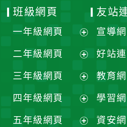
班級網頁
友站
一年級網頁
宣導網
展
二年級網頁
好站連
開
展
三年級網頁
教育網
選
開
展
單
四年級網頁
學習網
選
開
展
單
五年級網頁
資安網
選