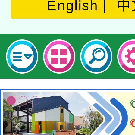
English
中