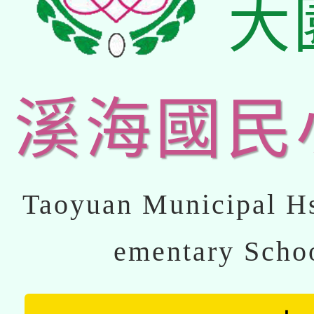
大
溪海國民
Taoyuan Municipal Hs
ementary Scho