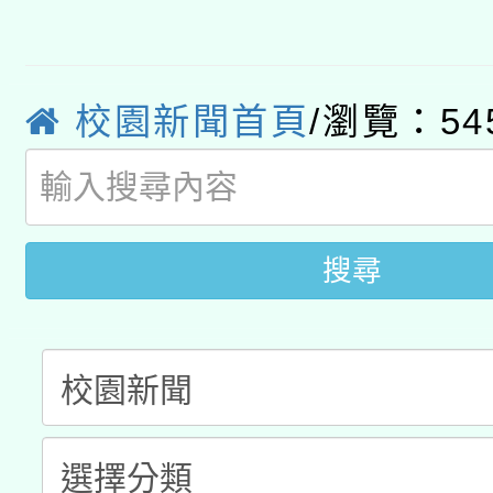
轉知經濟部水利署委託
薪期間赴陸應申請許可
115年8月22日(星期六)
業技術研究院辦理「11
校園新聞首頁
/瀏覽：54
2026年桃園地景藝術
桃園市孔廟祈福系列活
用水績優單位及節水達
開 智慧啟航」
動」
搜尋