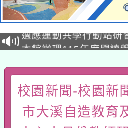
本校115學年度第2次
適應運動共學行動站研
招甄選結果公告(無人
本館辦理115年度閱讀
招)
科技賦能─人工智慧(AI
暨閱讀推動專業研習
A3數位素養講師名單
礎課程
「數位內容與教學軟體線
校園新聞-校園新
有關大陸委員會函釋公
pilot」
市大溪自造教育
轉知經濟部水利署委託
薪期間赴陸應申請許可