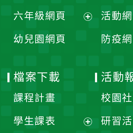
開
展
單
六年級網頁
活動網
選
開
展
單
幼兒園網頁
防疫網
選
開
單
選
檔案下載
活動
單
課程計畫
校園社
學生課表
研習活