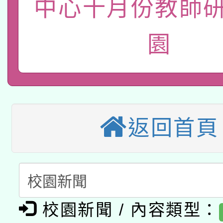
中心十月份教師研
115年8月22日(星期六)
業技術研究院辦理「11
2026年桃園地景藝術
桃園市孔廟祈福系列活
用水績優單位及節水達
園
本校115學年度第2次
開 智慧啟航」
動」
適應運動共學行動站研
招甄選結果公告(無人
本館辦理115年度閱讀
招)
返回首頁
科技賦能─人工智慧(AI
暨閱讀推動專業研習
A3數位素養講師名單
礎課程
「數位內容與教學軟體線
有關大陸委員會函釋公
pilot」
校園新聞 / 內容類型：