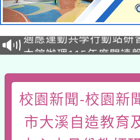
本校115學年度第2次
適應運動共學行動站研
招甄選結果公告(無人
本館辦理115年度閱讀
招)
科技賦能─人工智慧(AI
暨閱讀推動專業研習
A3數位素養講師名單
礎課程
「數位內容與教學軟體線
校園新聞-校園新
有關大陸委員會函釋公
pilot」
市大溪自造教育
轉知經濟部水利署委託
薪期間赴陸應申請許可