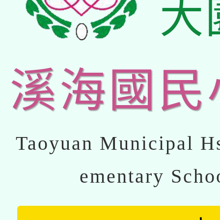
大
溪海國民
Taoyuan Municipal Hs
ementary Scho