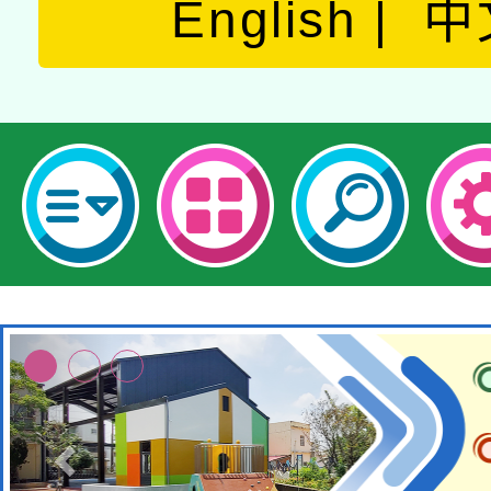
English
中