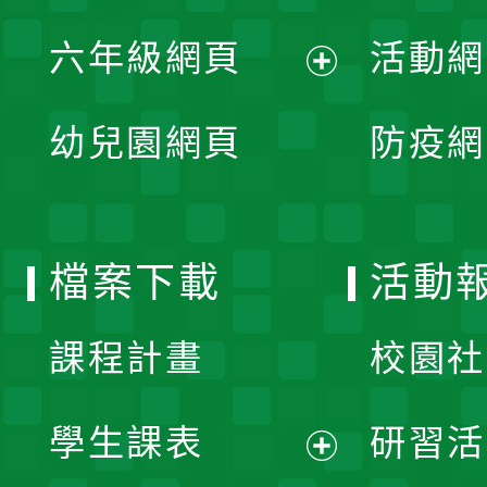
開
展
單
六年級網頁
活動網
選
開
展
單
幼兒園網頁
防疫網
選
開
單
選
檔案下載
活動
單
課程計畫
校園社
學生課表
研習活