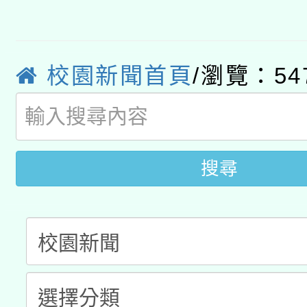
轉知經濟部水利署委託
薪期間赴陸應申請許可
115年8月22日(星期六)
業技術研究院辦理「11
2026年桃園地景藝術
校園新聞首頁
/瀏覽：54
桃園市孔廟祈福系列活
用水績優單位及節水達
開 智慧啟航」
動」
搜尋