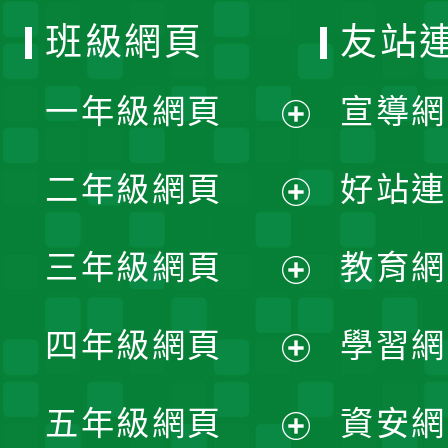
班級網頁
友站
一年級網頁
宣導網
展
二年級網頁
好站連
開
展
三年級網頁
教育網
選
開
展
單
四年級網頁
學習網
選
開
展
單
五年級網頁
資安網
選