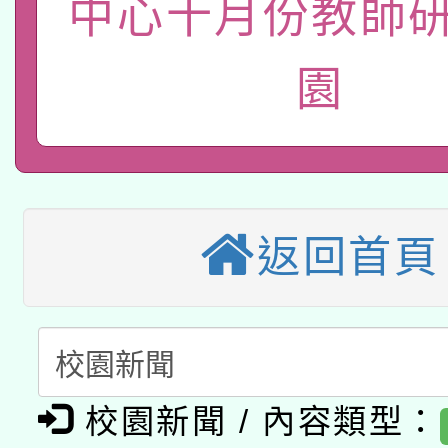
115年8月22日(星期六)
中心十月份教師研
業技術研究院辦理「11
2026年桃園地景藝術
桃園市孔廟祈福系列活
用水績優單位及節水達
園
本校115學年度第2次
開 智慧啟航」
動」
適應運動共學行動站研
招甄選結果公告(無人
本館辦理115年度閱讀
招)
返回首頁
科技賦能─人工智慧(AI
暨閱讀推動專業研習
A3數位素養講師名單
礎課程
「數位內容與教學軟體線
有關大陸委員會函釋公
pilot」
校園新聞 / 內容類型：