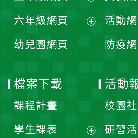
開
展
單
六年級網頁
活動網
選
開
展
單
幼兒園網頁
防疫網
選
開
單
選
檔案下載
活動
單
課程計畫
校園社
學生課表
研習活