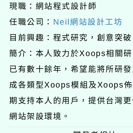
科技賦能─人工智慧(AI
暨閱讀推動專業研習
現職：網站程式設計師
A3數位素養講師名單
礎課程
任職公司：
Neil網站設計工坊
「數位內容與教學軟體線
目前興趣：程式研究，創意突破
有關大陸委員會函釋公
pilot」
簡介：本人致力於Xoops相關
轉知經濟部水利署委託
薪期間赴陸應申請許可
已有數十餘年，希望能將所研發
115年8月22日(星期六)
業技術研究院辦理「11
成各類型Xoops模組及Xoops
2026年桃園地景藝術
桃園市孔廟祈福系列活
用水績優單位及節水達
期支持本人的用戶，提供台灣更
開 智慧啟航」
動」
網站架設環境。