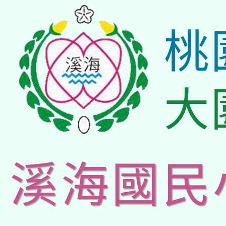
桃
大
溪海國民