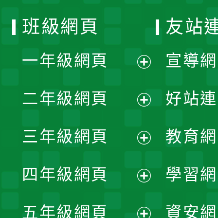
班級網頁
友站
一年級網頁
宣導網
展
二年級網頁
好站連
開
展
三年級網頁
教育網
選
開
展
單
四年級網頁
學習網
選
開
展
單
五年級網頁
資安網
選