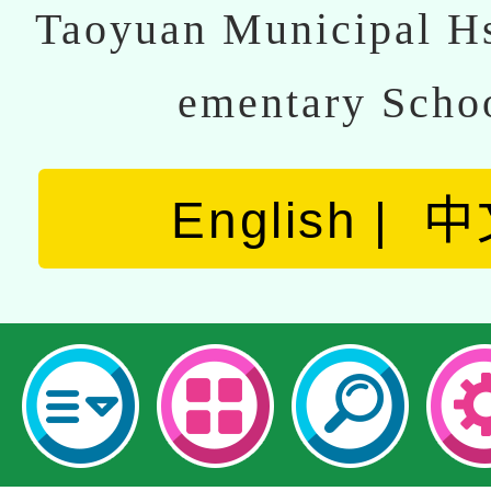
Taoyuan Municipal Hs
ementary Scho
English
中