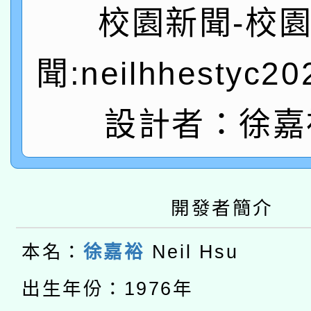
A3數位素養講師名單
礎課程
校園新聞-校
「數位內容與教學軟體線
聞:neilhhestyc2
有關大陸委員會函釋公
pilot」
轉知經濟部水利署委託
薪期間赴陸應申請許可
設計者：徐嘉
115年8月22日(星期六)
業技術研究院辦理「11
2026年桃園地景藝術
桃園市孔廟祈福系列活
用水績優單位及節水達
開發者簡介
本校115學年度第2次
開 智慧啟航」
動」
適應運動共學行動站研
本名：
徐嘉裕
Neil Hsu
招甄選結果公告(無人
本館辦理115年度閱讀
出生年份：1976年
招)