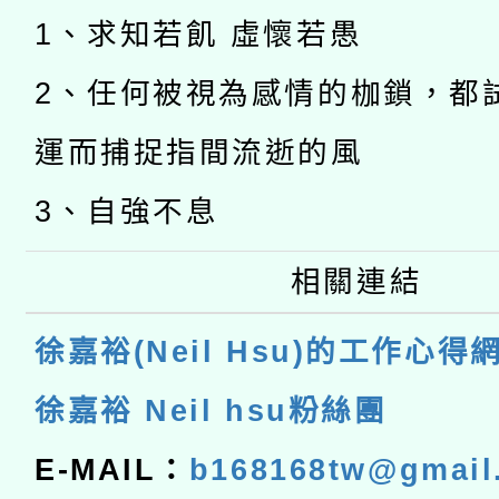
1、求知若飢 虛懷若愚
2、任何被視為感情的枷鎖，都
運而捕捉指間流逝的風
3、自強不息
相關連結
徐嘉裕(Neil Hsu)的工作心得
徐嘉裕 Neil hsu粉絲團
E-MAIL：
b168168tw@gmail