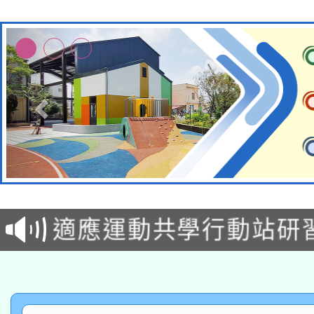
本校115學年度第2次
適應運動共學行動站研
招甄選結果公告(無人
本館辦理115年度閱讀
招)
科技賦能─人工智慧(AI
暨閱讀推動專業研習