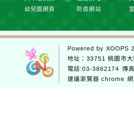
單
選
開
展
幼兒園網頁
防疫網站
單
選
開
單
選
單
Powered by
XOOPS
2
地址：
33751 桃園市
電話:03-3862174
傳真
建議瀏覽器 chrome
網
網站設計：
Neil網站設計
工坊