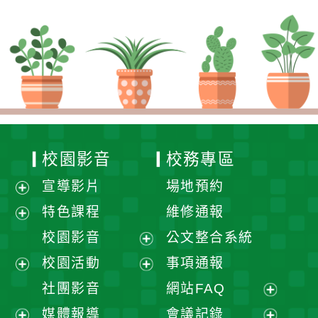
校園影音
校務專區
宣導影片
場地預約
展
特色課程
維修通報
開
展
校園影音
公文整合系統
選
開
展
校園活動
事項通報
單
選
開
展
展
社團影音
網站FAQ
單
選
開
開
展
媒體報導
會議記錄