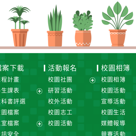
檔案下載
活動報名
校園相簿
課程計畫
校園社團
校園相簿
展
學生課表
研習活動
校園活動
開
展
教科書評選
校外活動
宣導活動
選
開
校園檔案
校園志工
校園生活
單
選
處室檔案
校園活動
媒體報導
單
展
資訊安全
競賽活動