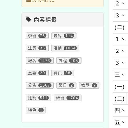
２、
３、
內容標籤
(二)
學習
75
宣導
114
１、
注意
33
活動
1054
２、
報名
1473
課程
205
３、
重要
20
資訊
38
三、
公告
1567
節日
2
教學
7
(一)
比賽
511
研習
1704
(二)
四、
特色
1
五、