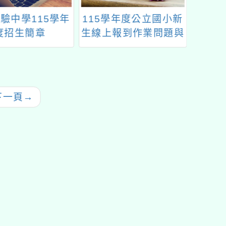
驗中學115學年
115學年度公立國小新
202
度招生簡章
生線上報到作業問題與
解答家長篇
下一頁
→