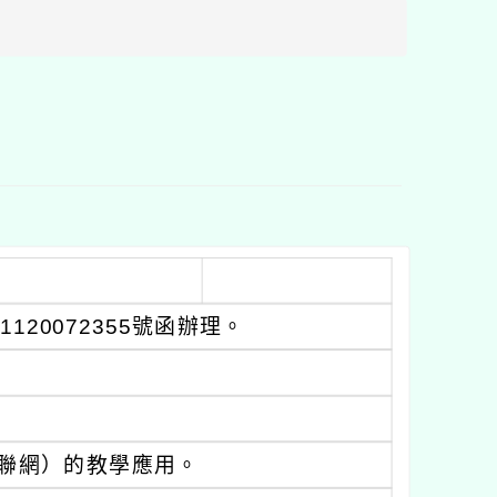
區
塊
120072355號函辦理。
（物聯網）的教學應用。