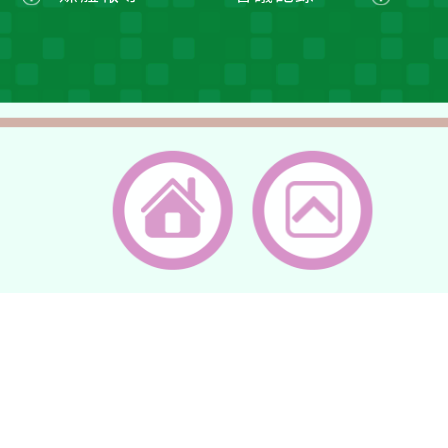
單
選
選
開
展
展
單
單
選
開
開
單
選
選
單
單
返回首頁
返回頂端