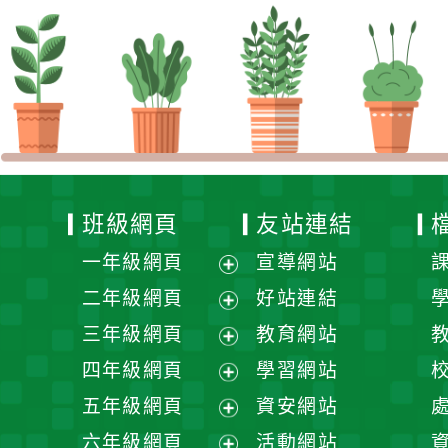
班級網頁
友站連結
一年級網頁
宣導網站
展
二年級網頁
好站連結
開
展
三年級網頁
教育網站
選
開
展
四年級網頁
學習網站
單
選
開
展
五年級網頁
資安網站
單
選
開
展
六年級網頁
活動網站