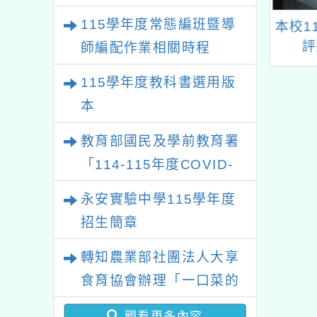
115學年度常態編班暨導
熱疾病預防指引
「全民科學日-線上整
本校1
點科學課」
評
師編配作業相關時程
115學年度教科書選用版
本
教育部國民及學前教育署
「114-115年度COVID-
19疫苗接種計畫」公費接
永安實驗中學115學年度
種對象擴大為「滿6個月
招生簡章
以上尚未接種之民眾」措
轉知農業部社團法人大享
施，延長至115年7月31
食育協會辦理「一口菜的
日止
旅程-旬味探訪(第1場)」
觀看更多內容