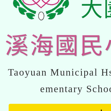
大
溪海國民
Taoyuan Municipal Hs
ementary Scho