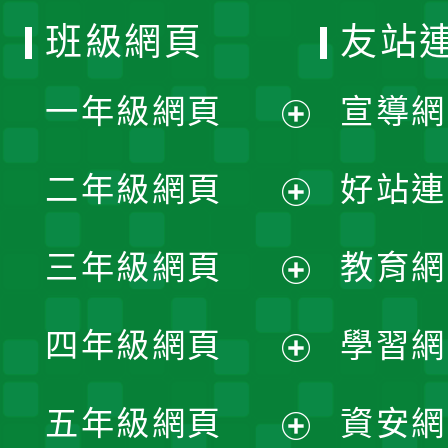
班級網頁
友站
一年級網頁
宣導網
展
二年級網頁
好站連
開
展
三年級網頁
教育網
選
開
展
單
四年級網頁
學習網
選
開
展
單
五年級網頁
資安網
選