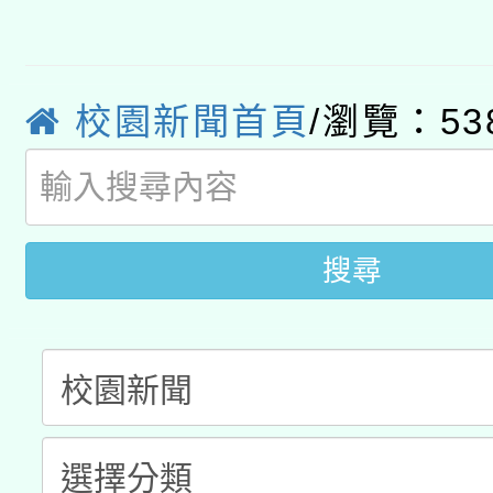
函轉國立臺灣師範大學
新北市政府教育局辦理「
族教育國際趨勢與發展
業成長研習」實施計畫
轉知有關國立成功大學
族語言臺北學習中心11
師專業成長研習實施計
教育部國民及學前教育署「
校園新聞首頁
/瀏覽：53
文教學共融平台-教案
「族語學習班」招生簡章
方素養工作坊新北場」
年度COVID-19疫苗
件」活動簡章
接種對象擴大為「滿6
搜尋
接種之民眾」措施，延長
月28日止