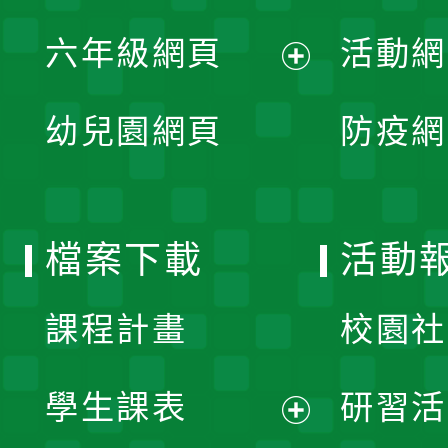
開
展
單
六年級網頁
活動網
選
開
展
單
幼兒園網頁
防疫網
選
開
單
選
檔案下載
活動
單
課程計畫
校園社
學生課表
研習活