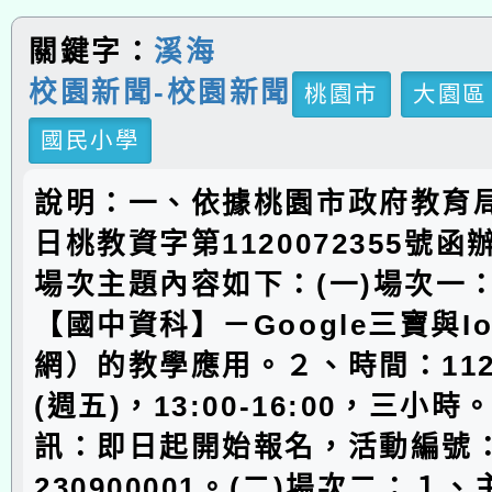
關鍵字：
溪海
校園新聞-校園新聞
桃園市
大園區
國民小學
說明：一、依據桃園市政府教育局1
日桃教資字第1120072355號
場次主題內容如下：(一)場次一
【國中資科】－Google三寶與I
網）的教學應用。２、時間：112
(週五)，13:00-16:00，三小
訊：即日起開始報名，活動編號：J0
230900001。(二)場次二：１