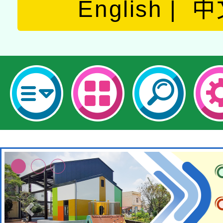
English
中