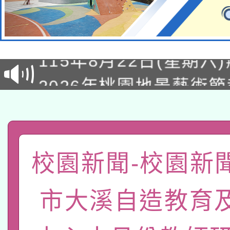
轉知經濟部水利署委託
115年8月22日(星期六)
業技術研究院辦理「11
2026年桃園地景藝術
桃園市孔廟祈福系列活
用水績優單位及節水達
「2026桃園藝術巡演
開 智慧啟航」
動」
轉知教育部國民及學前
關事宜
函轉國家教育研究院中心
校園新聞-校園新
國立臺灣師範大學辦理「1
轉知教育部國民及學前
原住民族教育政策研討
年度健康促進學校輔導
市大溪自造教育
函轉國立臺灣師範大學
新北市政府教育局辦理「
族教育國際趨勢與發展
業成長研習」實施計畫