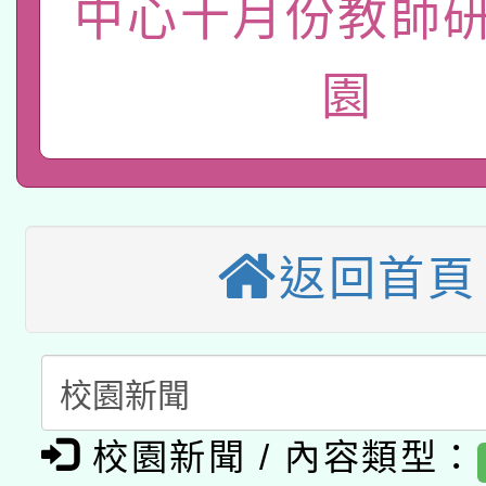
轉知有關國立成功大學
中心十月份教師研
族語言臺北學習中心11
師專業成長研習實施計
教育部國民及學前教育署「
文教學共融平台-教案
「族語學習班」招生簡章
方素養工作坊新北場」
園
轉知經濟部水利署委託
年度COVID-19疫苗
件」活動簡章
115年8月22日(星期六)
業技術研究院辦理「11
接種對象擴大為「滿6
2026年桃園地景藝術
桃園市孔廟祈福系列活
用水績優單位及節水達
接種之民眾」措施，延長
返回首頁
「2026桃園藝術巡演
開 智慧啟航」
動」
月28日止
轉知教育部國民及學前
關事宜
函轉國家教育研究院中心
國立臺灣師範大學辦理「1
轉知教育部國民及學前
原住民族教育政策研討
年度健康促進學校輔導
校園新聞 / 內容類型：