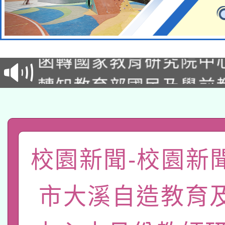
轉知教育部國民及學前
函轉國家教育研究院中心
國立臺灣師範大學辦理「1
轉知教育部國民及學前
原住民族教育政策研討
年度健康促進學校輔導
函轉國立臺灣師範大學
新北市政府教育局辦理「
族教育國際趨勢與發展
業成長研習」實施計畫
轉知有關國立成功大學
族語言臺北學習中心11
師專業成長研習實施計
教育部國民及學前教育署「
校園新聞-校園新
文教學共融平台-教案
「族語學習班」招生簡章
方素養工作坊新北場」
本市兒童口腔健康促進
年度COVID-19疫苗
件」活動簡章
市大溪自造教育
有關銓敘部建置「公務
宣導素材2份，請協助
接種對象擴大為「滿6