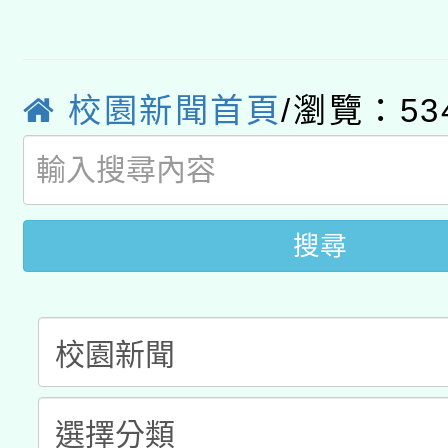
有關銓敘部建置「公務
宣導素材2份，請協助
接種對象擴大為「滿6
「115年度教育部國民
得重審後實發金額試算
管道加強宣導
接種之民眾」措施，延長
衛生局辦理之「115年
校園新聞首頁
/瀏覽：53
辦理性別平等教育建置
機關學校轉知所屬退休
月28日止
菸害防制實體解謎活動
人才庫實施計畫」一案
用一案
搜尋