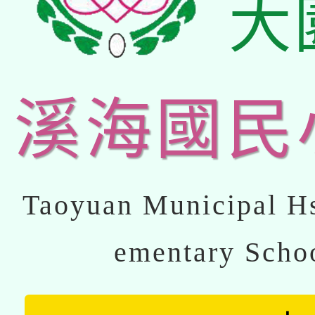
大
溪海國民
Taoyuan Municipal Hs
ementary Scho