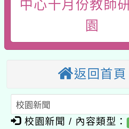
「115年度教育部國民
中心十月份教師研
得重審後實發金額試算
管道加強宣導
接種之民眾」措施，延長
衛生局辦理之「115年
辦理性別平等教育建置
機關學校轉知所屬退休
園
月28日止
轉知教育部國民及學前
菸害防制實體解謎活動
人才庫實施計畫」一案
用一案
函轉國家教育研究院中心
國立臺灣師範大學辦理「1
轉知教育部國民及學前
原住民族教育政策研討
年度健康促進學校輔導
返回首頁
函轉國立臺灣師範大學
新北市政府教育局辦理「
族教育國際趨勢與發展
業成長研習」實施計畫
轉知有關國立成功大學
族語言臺北學習中心11
師專業成長研習實施計
教育部國民及學前教育署「
文教學共融平台-教案
「族語學習班」招生簡章
方素養工作坊新北場」
本市兒童口腔健康促進
年度COVID-19疫苗
件」活動簡章
校園新聞 / 內容類型：