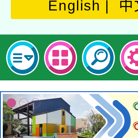
English
中