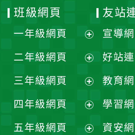
班級網頁
友站
一年級網頁
宣導網
展
二年級網頁
好站連
開
展
三年級網頁
教育網
選
開
展
單
四年級網頁
學習網
選
開
展
單
五年級網頁
資安網
選