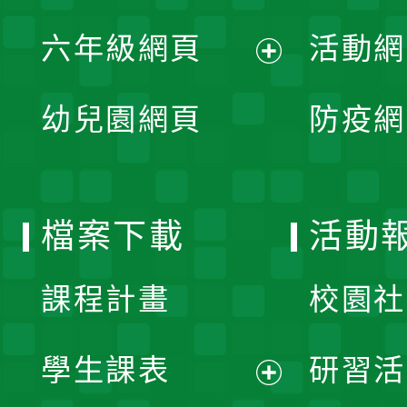
開
展
單
六年級網頁
活動網
選
開
展
單
幼兒園網頁
防疫網
選
開
單
選
檔案下載
活動
單
課程計畫
校園社
學生課表
研習活