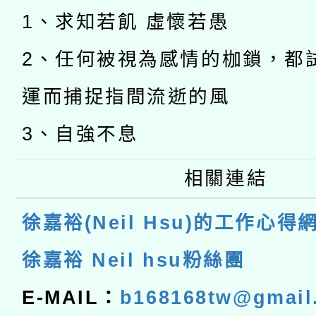
1、求知若飢 虛懷若愚
2、任何被視為感情的枷鎖，都
運而捕捉指間流逝的風
3、自強不息
相關連結
徐嘉裕(Neil Hsu)的工作心得
徐嘉裕 Neil hsu粉絲團
E-MAIL：
b168168tw@gmail