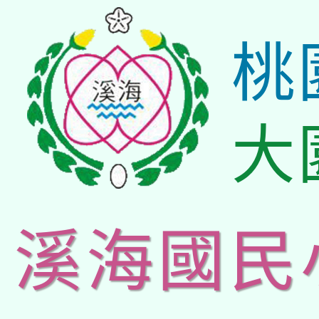
桃
大
溪海國民