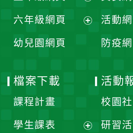
開
展
單
六年級網頁
活動網
選
開
展
單
幼兒園網頁
防疫網
選
開
單
選
檔案下載
活動
單
課程計畫
校園社
學生課表
研習活