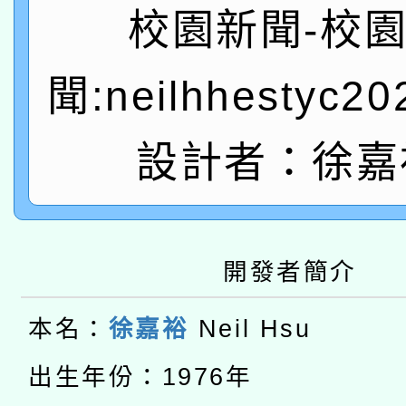
轉知教育部國民及學前
校園新聞-校
關事宜
函轉國家教育研究院中心
國立臺灣師範大學辦理「1
聞:neilhhestyc2
轉知教育部國民及學前
原住民族教育政策研討
年度健康促進學校輔導
函轉國立臺灣師範大學
設計者：徐嘉
新北市政府教育局辦理「
族教育國際趨勢與發展
業成長研習」實施計畫
轉知有關國立成功大學
族語言臺北學習中心11
師專業成長研習實施計
教育部國民及學前教育署「
文教學共融平台-教案
「族語學習班」招生簡章
方素養工作坊新北場」
開發者簡介
轉知經濟部水利署委託
年度COVID-19疫苗
件」活動簡章
本名：
徐嘉裕
Neil Hsu
115年8月22日(星期六)
業技術研究院辦理「11
接種對象擴大為「滿6
出生年份：1976年
2026年桃園地景藝術
桃園市孔廟祈福系列活
用水績優單位及節水達
接種之民眾」措施，延長