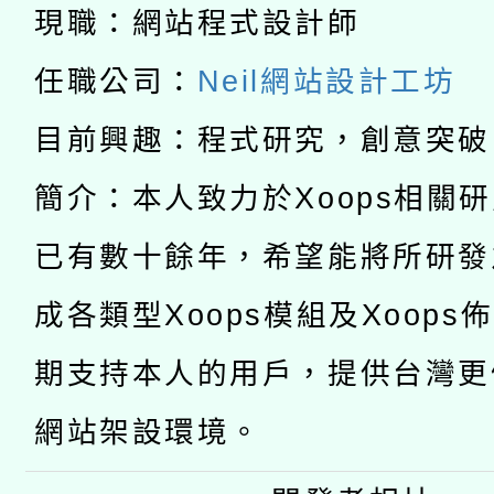
「2026桃園藝術巡演
現職：網站程式設計師
開 智慧啟航」
動」
月28日止
轉知教育部國民及學前
任職公司：
Neil網站設計工坊
關事宜
函轉國家教育研究院中心
國立臺灣師範大學辦理「1
目前興趣：程式研究，創意突破
轉知教育部國民及學前
原住民族教育政策研討
簡介：本人致力於Xoops相關
年度健康促進學校輔導
函轉國立臺灣師範大學
新北市政府教育局辦理「
族教育國際趨勢與發展
已有數十餘年，希望能將所研發
業成長研習」實施計畫
轉知有關國立成功大學
族語言臺北學習中心11
師專業成長研習實施計
成各類型Xoops模組及Xoops
教育部國民及學前教育署「
文教學共融平台-教案
「族語學習班」招生簡章
方素養工作坊新北場」
期支持本人的用戶，提供台灣更
年度COVID-19疫苗
件」活動簡章
網站架設環境。
接種對象擴大為「滿6