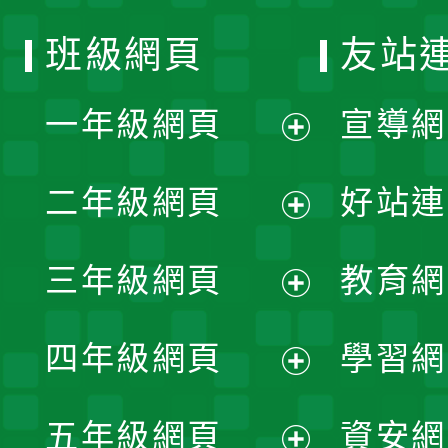
班級網頁
友站
一年級網頁
宣導網
展
二年級網頁
好站連
開
展
三年級網頁
教育網
選
開
展
單
四年級網頁
學習網
選
開
展
單
五年級網頁
資安網
選