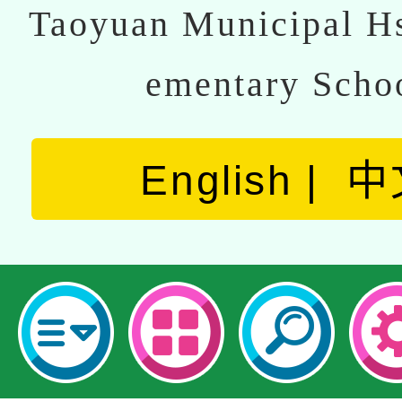
Taoyuan Municipal Hs
ementary Scho
English
中