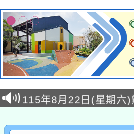
轉知經濟部水利署委託
115年8月22日(星期六)
業技術研究院辦理「11
2026年桃園地景藝術
桃園市孔廟祈福系列活
用水績優單位及節水達
「2026桃園藝術巡演
開 智慧啟航」
動」