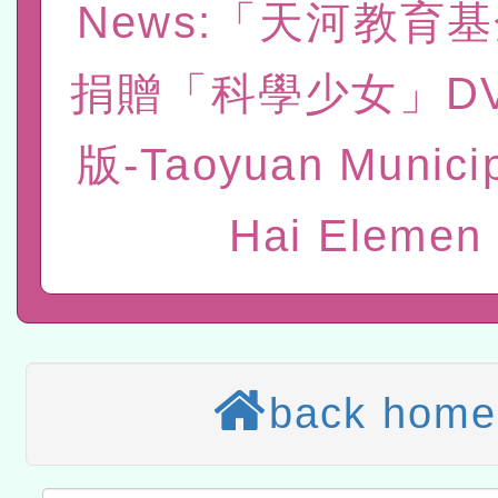
News:「天河教育
本館辦理115年度閱讀磐
捐贈「科學少女」D
讀推動專業研習
科技賦能─人工智慧(AI)
程
版-Taoyuan Municip
A3數位素養講師名單
本校115學年度第1次鐘點
Hai Elemen
招考甄選結果公告(尚有缺額
本校115學年度第2次代理
甄選結果公告(尚有缺額)
有關原住民族委員會115年
原住民族歲時祭儀放假日
兒童少年暑期犯罪預防活
back home
有關本府115年70歲以上
康講座「吃得安心，動得
本校115學年度第2次代理