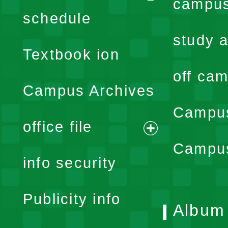
campus
expand
schedule
menu
study a
Textbook ion
off cam
Campus Archives
Campus
office file
expand
Campus
info security
menu
Publicity info
Album