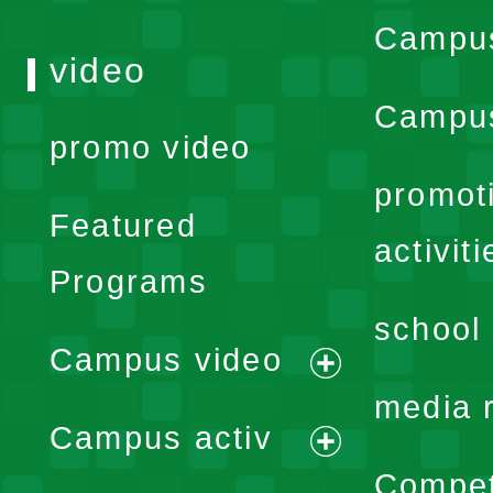
Campu
video
Campus
promo video
promot
Featured
activiti
Programs
school 
Campus video
expand
media 
Campus activ
menu
expand
Compet