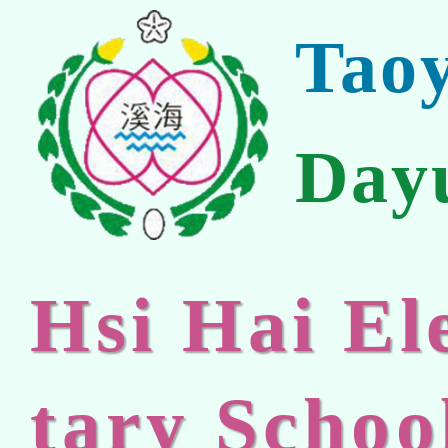
Tao
Day
Hsi Hai E
tary Schoo