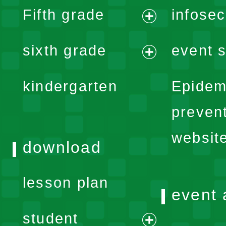
Fifth grade
infose
menu
expand
sixth grade
event s
menu
expand
kindergarten
Epidem
menu
preven
websit
download
lesson plan
event 
student