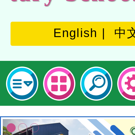
English
中