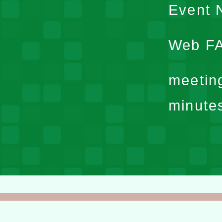
Event N
Web F
meetin
minute