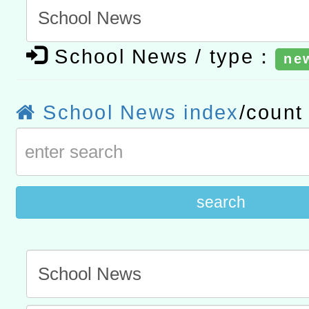
休同仁踴躍參加一案。
結果公告(無人報名，續辦
適應運動共學行動站研習
School News / type：
ne
本館辦理115年度閱讀磐
讀推動專業研習
科技賦能─人工智慧(AI)
School News index
/coun
程
A3數位素養講師名單
search