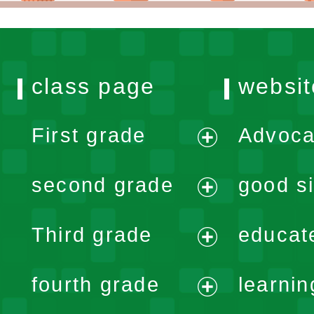
class page
websit
First grade
Advoca
expand
second grade
good si
menu
expand
Third grade
educat
menu
expand
fourth grade
learnin
menu
expand