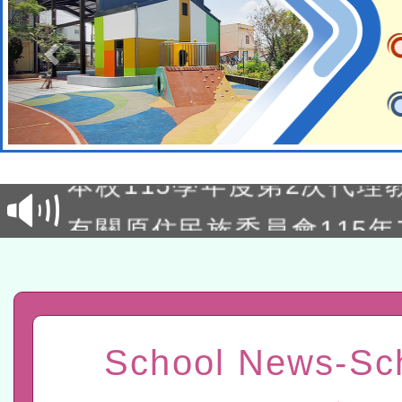
本校115學年度第1次鐘點
招考甄選結果公告(尚有缺額
本校115學年度第2次代理
甄選結果公告(尚有缺額)
有關原住民族委員會115年
原住民族歲時祭儀放假日
兒童少年暑期犯罪預防活
有關本府115年70歲以上
康講座「吃得安心，動得
本校115學年度第2次代理
School News-Sc
休同仁踴躍參加一案。
結果公告(無人報名，續辦
適應運動共學行動站研習