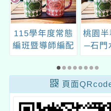
育
115學年度常態
桃園半
育
編班暨導師編配
─石門
子
作業相關時程
—
溝
頁面QRcod