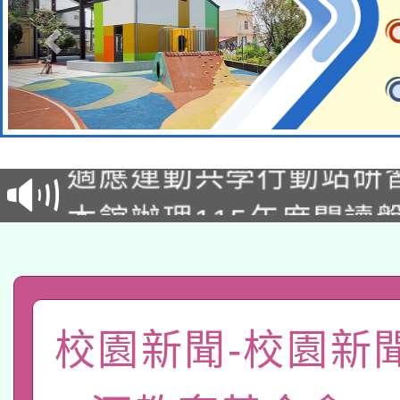
本校115學年度第2次
適應運動共學行動站研
招甄選結果公告(無人
本館辦理115年度閱讀
招)
科技賦能─人工智慧(AI
暨閱讀推動專業研習
A3數位素養講師名單
礎課程
「數位內容與教學軟體線
校園新聞-校園新
有關大陸委員會函釋公
pilot」