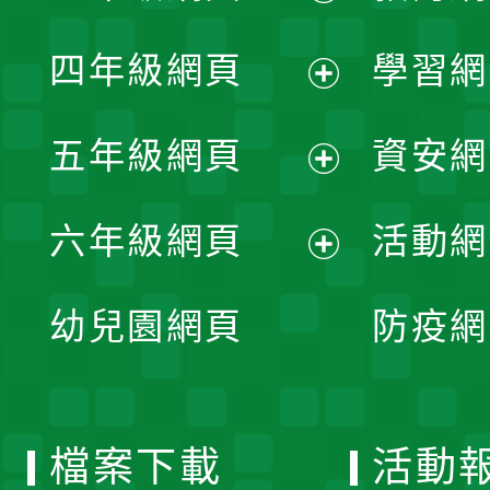
開
展
單
四年級網頁
學習網
選
開
展
單
五年級網頁
資安網
選
開
展
單
六年級網頁
活動網
選
開
展
單
幼兒園網頁
防疫網
選
開
單
選
檔案下載
活動
單