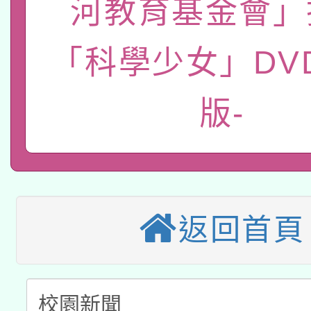
河教育基金會」
轉知經濟部水利署委託
薪期間赴陸應申請許可
115年8月22日(星期六)
「科學少女」DV
業技術研究院辦理「11
2026年桃園地景藝術
桃園市孔廟祈福系列活
用水績優單位及節水達
版-
本校115學年度第2次
開 智慧啟航」
動」
適應運動共學行動站研
招甄選結果公告(無人
本館辦理115年度閱讀
招)
返回首頁
科技賦能─人工智慧(AI
暨閱讀推動專業研習
A3數位素養講師名單
礎課程
「數位內容與教學軟體線