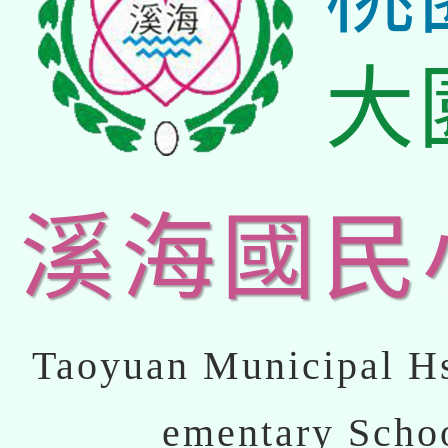
大
溪海國民
Taoyuan Municipal Hs
ementary Scho