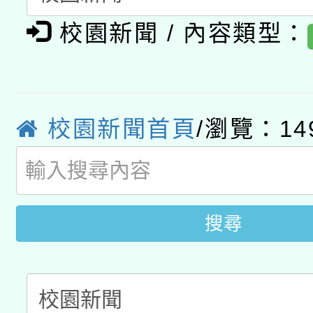
有關大陸委員會函釋公
pilot」
校園新聞 / 內容類型：
轉知經濟部水利署委託
薪期間赴陸應申請許可
115年8月22日(星期六)
業技術研究院辦理「11
2026年桃園地景藝術
校園新聞首頁
/瀏覽：14
桃園市孔廟祈福系列活
用水績優單位及節水達
開 智慧啟航」
動」
搜尋