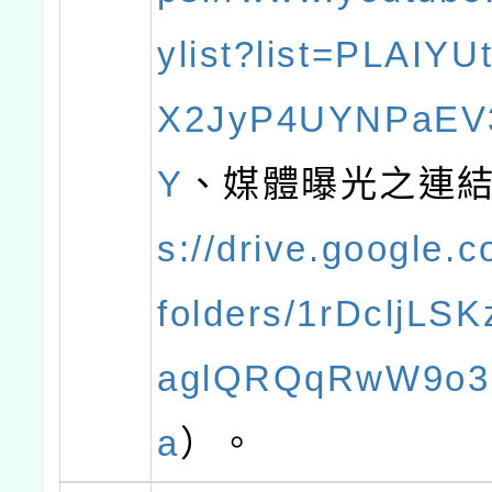
ylist?list=PLAIYU
X2JyP4UYNPaEV
Y
、媒體曝光之連
s://drive.google.c
folders/1rDcljL
aglQRQqRwW9o3
a
）。